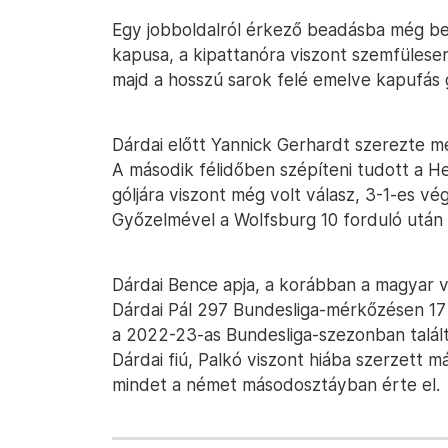
Egy jobboldalról érkező beadásba még bel
kapusa, a kipattanóra viszont szemfülesen
majd a hosszú sarok felé emelve kapufás g
Dárdai előtt Yannick Gerhardt szerezte m
A második félidőben szépíteni tudott a H
góljára viszont még volt válasz, 3-1-es v
Győzelmével a Wolfsburg 10 forduló után 1
Dárdai Bence apja, a korábban a magyar vá
Dárdai Pál 297 Bundesliga-mérkőzésen 17 
a 2022-23-as Bundesliga-szezonban talált
Dárdai fiú, Palkó viszont hiába szerzett m
mindet a német másodosztáyban érte el.