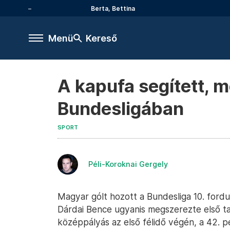
Berta, Bettina
Menü
Kereső
A kapufa segített, m
Bundesligában
SPORT
Péli-Koroknai Gergely
Magyar gólt hozott a Bundesliga 10. ford
Dárdai Bence ugyanis megszerezte első tal
középpályás az első félidő végén, a 42. pe