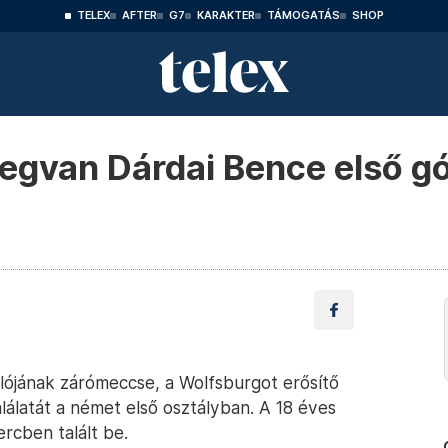
TELEX
AFTER
G7
KARAKTER
TÁMOGATÁS
SHOP
egvan Dárdai Bence első gó
ulójának zárómeccse, a Wolfsburgot erősítő
álatát a német első osztályban. A 18 éves
rcben talált be.