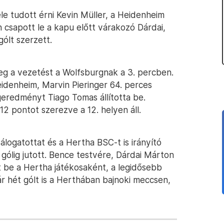
e tudott érni Kevin Müller, a Heidenheim
 csapott le a kapu előtt várakozó Dárdai,
ólt szerzett.
eg a vezetést a Wolfsburgnak a 3. percben.
eidenheim, Marvin Pieringer 64. perces
égeredményt Tiago Tomas állította be.
2 pontot szerezve a 12. helyen áll.
logatottat és a Hertha BSC-t is irányító
gólig jutott. Bence testvére, Dárdai Márton
 be a Hertha játékosaként, a legidősebb
ár hét gólt is a Herthában bajnoki meccsen,