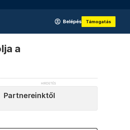
Belépés
Támogatás
lja a
Partnereinktől