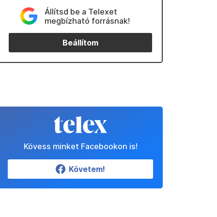
Állítsd be a Telexet
megbízható forrásnak!
Beállítom
Kövess minket Facebookon is!
Követem!