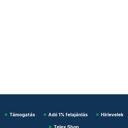
Támogatás
Adó 1% felajánlás
Hírlevelek
Telex Shop