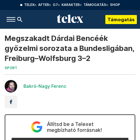
TELEX
AFTER
G7
KARAKTER
TÁMOGATÁS
SHOP
Támogatás
Megszakadt Dárdai Bencéék
győzelmi sorozata a Bundesligában,
Freiburg–Wolfsburg 3–2
SPORT
Bakró-Nagy Ferenc
Állítsd be a Telexet
megbízható forrásnak!