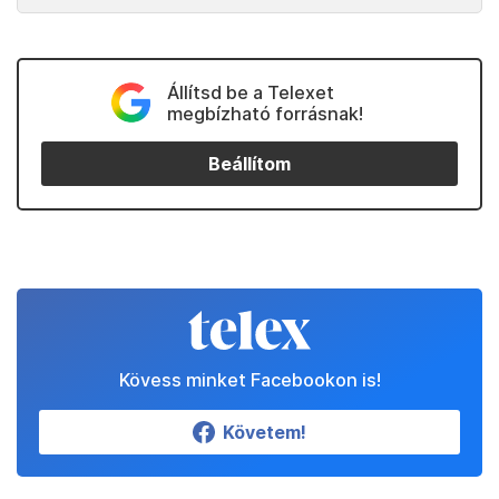
Állítsd be a Telexet
megbízható forrásnak!
Beállítom
Kövess minket Facebookon is!
Követem!