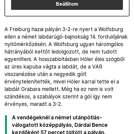
Beállítom
A Freiburg hazai pályán 3-2-re nyert a Wolfsburg
ellen a német labdarúgó-bajnokság 14. fordulójának
nyitómérkőzésén. A Wolfsburg ugyan háromgólos
hátrányából kettőt ledolgozott, de nem tudott
egyenlíteni. A hosszabbításban Höler éles szögből
az üres kapuba vágta a labdát, de a VAR
visszanézése után a negyedik gólt
érvénytelenítették, mivel Höler karral tette el a
labdát Grabara mellett. Még ha ez nem is volt
szándékos, a szabályok szerint a gól így nem
érvényes, maradt a 3-2.
A vendégeknél a német utánpótlás-
válogatott középpályás, Dárdai Bence
kezdőként 57 percet töltött a pályán.