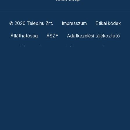
© 2026 Telex.hu Zrt.
Impresszum
Etikai kódex
Átláthatóság
ÁSZF
Adatkezelési tájékoztató
Sütitájékoztató
Süti beállítások
Szabályzatok
Kommentelési szabályzat
Telex Sales