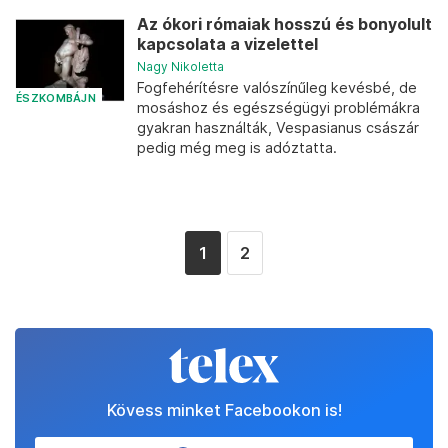
Az ókori rómaiak hosszú és bonyolult
kapcsolata a vizelettel
Nagy Nikoletta
Fogfehérítésre valószínűleg kevésbé, de
ÉSZKOMBÁJN
mosáshoz és egészségügyi problémákra
gyakran használták, Vespasianus császár
pedig még meg is adóztatta.
1
2
Kövess minket Facebookon is!