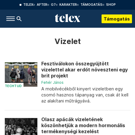
TELEX
AFTER
G7
KARAKTER
TÁMOGATÁS
SHOP
Támogatás
Vizelet
Fesztiválokon összegyűjtött
vizelettel akar erdőt növeszteni egy
brit projekt
Fehér János
TECHTUD
A mobilvécékből kinyert vizeletben egy
csomó hasznos tápanyag van, csak át kell
az alakítani műtrágyává.
Olasz apácák vizeletének
köszönhetjük a modern hormonális
termékenységi kezelést