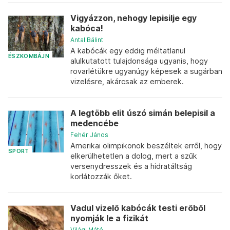
Vigyázzon, nehogy lepisilje egy
kabóca!
Antal Bálint
A kabócák egy eddig méltatlanul
ÉSZKOMBÁJN
alulkutatott tulajdonsága ugyanis, hogy
rovarlétükre ugyanúgy képesek a sugárban
vizelésre, akárcsak az emberek.
A legtöbb elit úszó simán belepisil a
medencébe
Fehér János
Amerikai olimpikonok beszéltek erről, hogy
SPORT
elkerülhetetlen a dolog, mert a szűk
versenydresszek és a hidratáltság
korlátozzák őket.
Vadul vizelő kabócák testi erőből
nyomják le a fizikát
Világi Máté