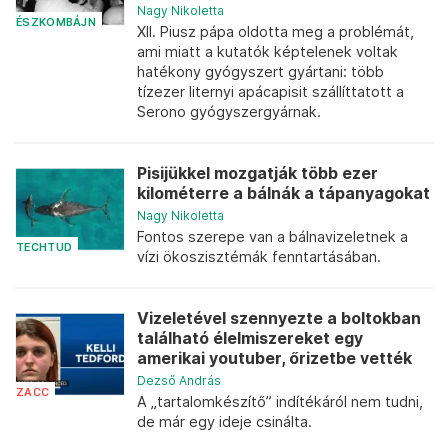
Nagy Nikoletta
ÉSZKOMBÁJN
XII. Piusz pápa oldotta meg a problémát,
ami miatt a kutatók képtelenek voltak
hatékony gyógyszert gyártani: több
tízezer liternyi apácapisit szállíttatott a
Serono gyógyszergyárnak.
Pisijükkel mozgatják több ezer
kilométerre a bálnák a tápanyagokat
Nagy Nikoletta
Fontos szerepe van a bálnavizeletnek a
TECHTUD
vízi ökoszisztémák fenntartásában.
Vizeletével szennyezte a boltokban
található élelmiszereket egy
amerikai youtuber, őrizetbe vették
Dezső András
ZACC
A „tartalomkészítő” indítékáról nem tudni,
de már egy ideje csinálta.