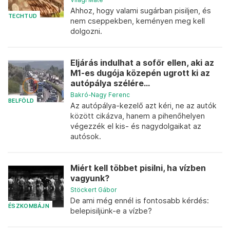
Ahhoz, hogy valami sugárban pisiljen, és
TECHTUD
nem cseppekben, keményen meg kell
dolgozni.
Eljárás indulhat a sofőr ellen, aki az
M1-es dugója közepén ugrott ki az
autópálya szélére...
Bakró-Nagy Ferenc
BELFÖLD
Az autópálya-kezelő azt kéri, ne az autók
között cikázva, hanem a pihenőhelyen
végezzék el kis- és nagydolgaikat az
autósok.
Miért kell többet pisilni, ha vízben
vagyunk?
Stöckert Gábor
De ami még ennél is fontosabb kérdés:
ÉSZKOMBÁJN
belepisiljünk-e a vízbe?