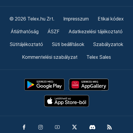
© 2026 Telex.hu Zrt.
Impresszum
Etikai kódex
Átláthatóság
ÁSZF
Adatkezelési tájékoztató
Sütitájékoztató
Süti beállítások
Szabályzatok
Kommentelési szabályzat
Telex Sales