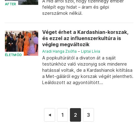
A Híd arról szól, hogy tizennégy ember
AFTER
felépít egy hidat – áram és gépi
szerszámok nélkül.
Véget érhet a Kardashian-korszak,
és ezzel az influenszerkultúra is
végleg megváltozik
Aradi Hanga Zsófia
–
Liptai Lívia
ÉLETMÓD
A popkultúrától a divaton át a saját
testünkhöz való viszonyig sok mindenre
hatással voltak, de a Kardashianok kitiltása
a Met-gáláról egy korszak végét jelentheti.
Leáldozott az agyontöltött...
1
2
3
◄