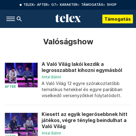
TELEX
AFTER
G7
KARAKTER
TÁMOGATÁS
SHOP
Támogatás
Valóságshow
A Való Világ lakói kezdik a
legrosszabbat kihozni egymásból
Antal Bálint
A Való Világ 12 egyre szórakoztatóbb
AFTER
tematikus hetekkel és egyre parábban
viselkedő versenyzőkkel folytatódott.
Kiesett az egyik legerősebbnek hitt
játékos, végre tényleg beindulhat a
Való Világ
Antal Bálint