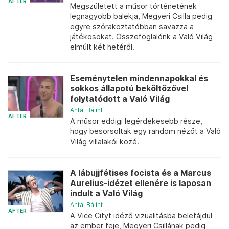
AFTER
Megszületett a műsor történetének
legnagyobb balekja, Megyeri Csilla pedig
egyre szórakoztatóbban savazza a
játékosokat. Összefoglalónk a Való Világ
elmúlt két hetéről.
Eseménytelen mindennapokkal és
sokkos állapotú beköltözővel
folytatódott a Való Világ
Antal Bálint
AFTER
A műsor eddigi legérdekesebb része,
hogy besorsoltak egy random nézőt a Való
Világ villalakói közé.
A lábujjfétises focista és a Marcus
Aurelius-idézet ellenére is laposan
indult a Való Világ
Antal Bálint
AFTER
A Vice Cityt idéző vizualitásba belefájdul
az ember feje, Megyeri Csillának pedig