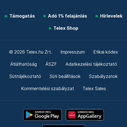
Támogatás
Adó 1% felajánlás
Hírlevelek
Telex Shop
© 2026 Telex.hu Zrt.
Impresszum
Etikai kódex
Átláthatóság
ÁSZF
Adatkezelési tájékoztató
Sütitájékoztató
Süti beállítások
Szabályzatok
Kommentelési szabályzat
Telex Sales