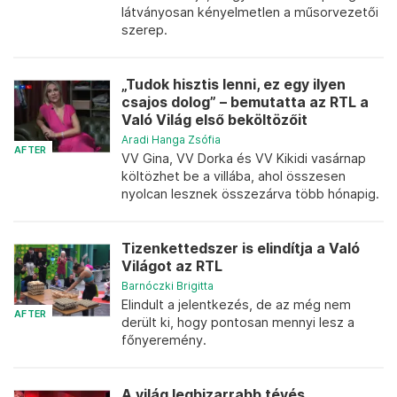
látványosan kényelmetlen a műsorvezetői
szerep.
„Tudok hisztis lenni, ez egy ilyen
csajos dolog” – bemutatta az RTL a
Való Világ első beköltözőit
Aradi Hanga Zsófia
AFTER
VV Gina, VV Dorka és VV Kikidi vasárnap
költözhet be a villába, ahol összesen
nyolcan lesznek összezárva több hónapig.
Tizenkettedszer is elindítja a Való
Világot az RTL
Barnóczki Brigitta
Elindult a jelentkezés, de az még nem
AFTER
derült ki, hogy pontosan mennyi lesz a
főnyeremény.
A világ legbizarrabb tévés