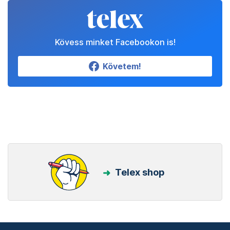
Kövess minket Facebookon is!
Követem!
Telex shop