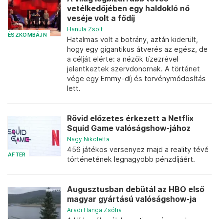
vetélkedőjében egy haldokló nő
veséje volt a fődíj
Hanula Zsolt
ÉSZKOMBÁJN
Hatalmas volt a botrány, aztán kiderült,
hogy egy gigantikus átverés az egész, de
a célját elérte: a nézők tízezrével
jelentkeztek szervdonornak. A történet
vége egy Emmy-díj és törvénymódosítás
lett.
Rövid előzetes érkezett a Netflix
Squid Game valóságshow-jához
Nagy Nikoletta
456 játékos versenyez majd a reality tévé
AFTER
történetének legnagyobb pénzdíjáért.
Augusztusban debütál az HBO első
magyar gyártású valóságshow-ja
Aradi Hanga Zsófia