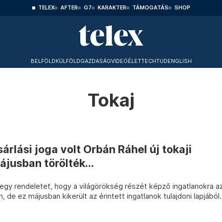
TELEX
AFTER
G7
KARAKTER
TÁMOGATÁS
SHOP
BELFÖLD
KÜLFÖLD
GAZDASÁG
VIDEÓ
ÉLET
TECHTUD
ENGLISH
Tokaj
árlási joga volt Orbán Ráhel új tokaji
ájusban törölték...
gy rendeletet, hogy a világörökség részét képző ingatlanokra a
, de ez májusban kikerült az érintett ingatlanok tulajdoni lapjából.