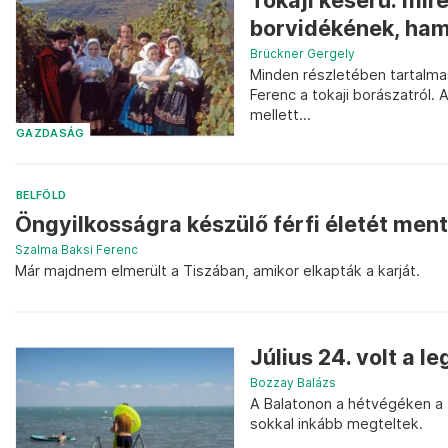
Tokaji keserű: mir
borvidékének, ham
Brückner Gergely
Minden részletében tartalmas
Ferenc a tokaji borászatról. 
mellett...
GAZDASÁG
BELFÖLD
Öngyilkosságra készülő férfi életét men
Szalma Baksi Ferenc
Már majdnem elmerült a Tiszában, amikor elkapták a karját.
Július 24. volt a 
Bozzay Balázs
A Balatonon a hétvégéken a 
sokkal inkább megteltek.