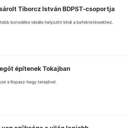
sárolt Tiborcz István BDPST-csoportja
tebb borvidéke ideális helyszínt kínál a befektetéseikhez.
begőt építenek Tokajban
sze a Kopasz-hegy tetejével.