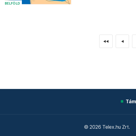
BELFÖLD
◄◄
◄
Tám
© 2026 Telex.hu Zrt.