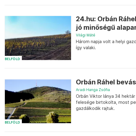
24.hu: Orbán Ráhel
jó minőségű alapa
Világi Máté
Három napja volt a helyi gazd
így valaki.
BELFÖLD
Orbán Ráhel bevásá
Aradi Hanga Zsófia
Orbán Viktor lánya 34 hektár
felesége birtokolta, most pe
gazdálkodik rajtuk.
BELFÖLD