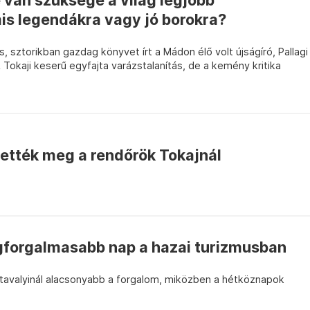
e van szüksége a világ legjobb
is legendákra vagy jó borokra?
, sztorikban gazdag könyvet írt a Mádon élő volt újságíró, Pallagi
A Tokaji keserű egyfajta varázstalanítás, de a kemény kritika
tették meg a rendőrök Tokajnál
legforgalmasabb nap a hazai turizmusban
tavalyinál alacsonyabb a forgalom, miközben a hétköznapok