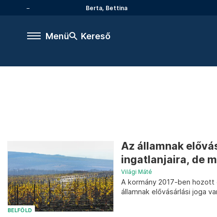
Berta, Bettina
Menü
Kereső
Az államnak elővás
ingatlanjaira, de m
Világi Máté
A kormány 2017-ben hozott e
államnak elővásárlási joga van
BELFÖLD