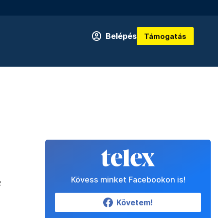
Belépés
Támogatás
Kövess minket Facebookon is!
z
Követem!