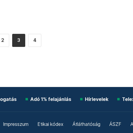
2
3
4
ogatás
Adó 1% felajánlás
Hírlevelek
Tele
Impresszum
Etikai kódex
Átláthatóság
ÁSZF
A