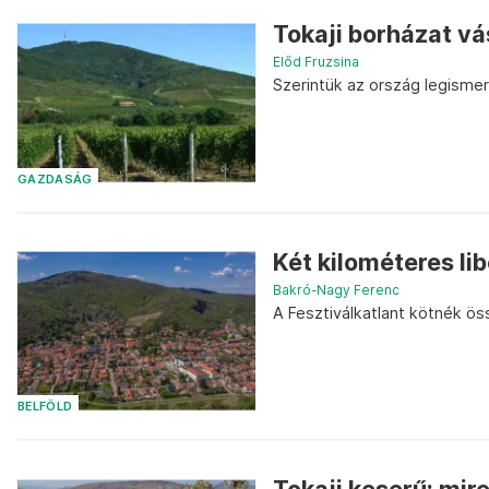
Tokaji borházat vá
Előd Fruzsina
Szerintük az ország legismer
GAZDASÁG
Két kilométeres li
Bakró-Nagy Ferenc
A Fesztiválkatlant kötnék ös
BELFÖLD