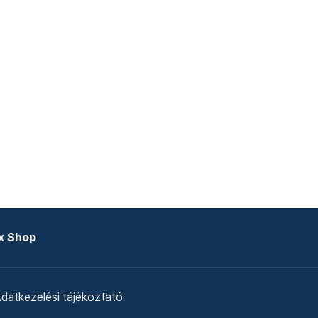
x Shop
datkezelési tájékoztató