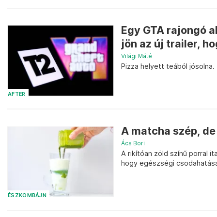
Egy GTA rajongó a
jön az új trailer, h
Világi Máté
Pizza helyett teából jósolna.
AFTER
A matcha szép, de 
Ács Bori
A rikítóan zöld színű porral 
hogy egészségi csodahatásai 
ÉSZKOMBÁJN