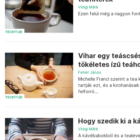
Világi Máté
Ezen felül még a nagyon fon
TECHTUD
Vihar egy teáscsés
tökéletes ízű teáho
Fehér János
Michelle Francl szerint a te
tartják ezt, és a kirohanása
felforró...
TECHTUD
Hogy szedik ki a k
Világi Máté
A kávébabokból és a tealevel