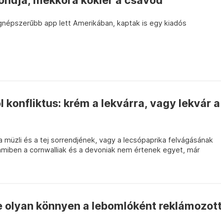
ndja, mekkora kókler a csávód
egnépszerűbb app lett Amerikában, kaptak is egy kiadós
 konfliktus: krém a lekvárra, vagy lekvár a
a müzli és a tej sorrendjének, vagy a lecsópaprika felvágásának
amiben a cornwalliak és a devoniak nem értenek egyet, már
e olyan könnyen a lebomlóként reklámozot