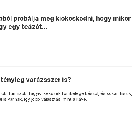
bból próbálja meg kiokoskodni, hogy mikor
ogy egy teázót...
tényleg varázsszer is?
italok, turmixok, fagyik, kekszek tömkelege készül, és sokan hiszik
is vannak, így jobb választás, mint a kávé.