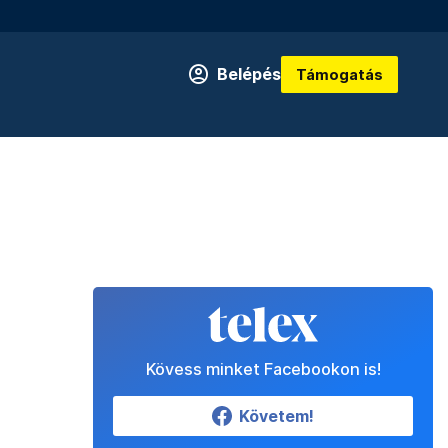
Belépés
Támogatás
Kövess minket Facebookon is!
Követem!