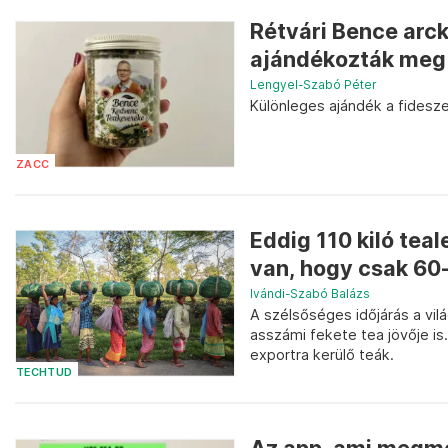
Rétvári Bence arck
ajándékozták meg 
Lengyel-Szabó Péter
Különleges ajándék a fides
ZACC
Eddig 110 kiló tea
van, hogy csak 60
Ivándi-Szabó Balázs
A szélsőséges időjárás a vilá
asszámi fekete tea jövője i
exportra kerülő teák.
TECHTUD