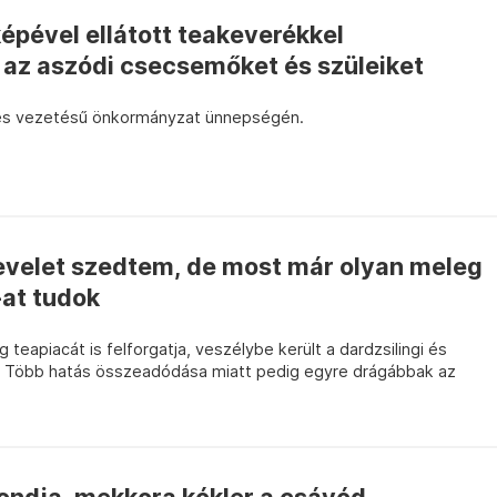
épével ellátott teakeverékkel
az aszódi csecsemőket és szüleiket
zes vezetésű önkormányzat ünnepségén.
levelet szedtem, de most már olyan meleg
-at tudok
g teapiacát is felforgatja, veszélybe került a dardzsilingi és
s. Több hatás összeadódása miatt pedig egyre drágábbak az