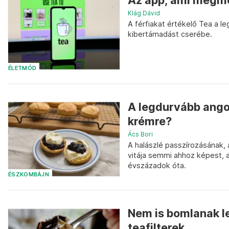
Az app, ami megmo
Klág Dávid
A férfiakat értékelő Tea a l
kibertámadást cserébe.
ÉLETMÓD
A legdurvább angol
krémre?
Ács Bori
A halászlé passzírozásának, 
vitája semmi ahhoz képest, 
évszázadok óta.
ÉSZKOMBÁJN
Nem is bomlanak l
teafilterek