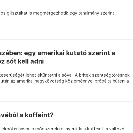
tos gilisztákat is megmérgezhetik egy tanulmány szerint.
zében: egy amerikai kutató szerint a
z sót kell adni
a keserűségét lehet eltüntetni a sóval. A britek szentségtörésnek
ik után az amerikai nagykövetség közleménnyel próbálta hűteni a
ávéból a koffeint?
ekből is hasonló módszerekkel nyerik ki a koffeint, a változó