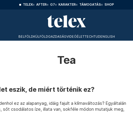
TELEX
AFTER
G7
KARAKTER
TÁMOGATÁS
SHOP
BELFÖLD
KÜLFÖLD
GAZDASÁG
VIDEÓ
ÉLET
TECHTUD
ENGLISH
Tea
et eszik, de miért történik ez?
enhol ez az alapanyag, idáig fajult a klímaváltozás? Egyáltalán
, sőt csodálatos íze, illata van, sokféle módon mutatjuk meg,