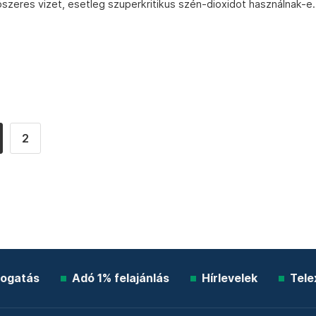
szeres vizet, esetleg szuperkritikus szén-dioxidot használnak-e.
2
ogatás
Adó 1% felajánlás
Hírlevelek
Tele