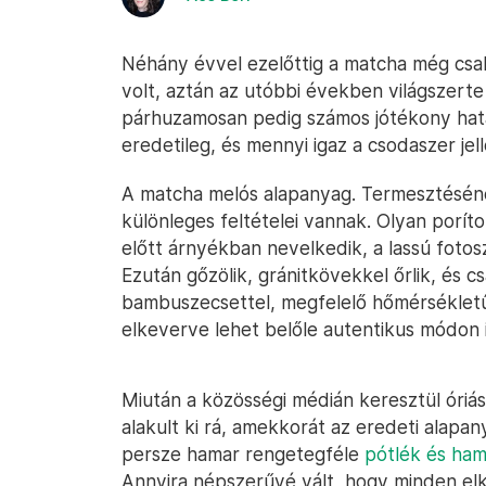
Néhány évvel ezelőttig a matcha még csa
volt, aztán az utóbbi években világszert
párhuzamosan pedig számos jótékony hatás
eredetileg, és mennyi igaz a csodaszer jel
A matcha melós alapanyag. Termesztéséne
különleges feltételei vannak. Olyan poríto
előtt árnyékban nevelkedik, a lassú fotosz
Ezután gőzölik, gránitkövekkel őrlik, és cs
bambuszecsettel, megfelelő hőmérsékletű
elkeverve lehet belőle autentikus módon it
Miután a közösségi médián keresztül óriási
alakult ki rá, amekkorát az eredeti alapa
persze hamar rengetegféle
pótlék és ham
Annyira népszerűvé vált, hogy minden elk