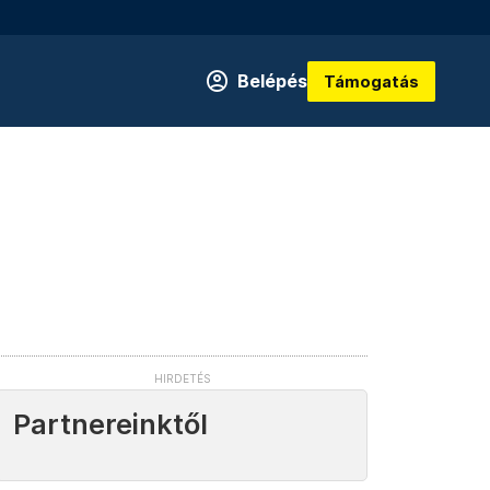
Belépés
Támogatás
Partnereinktől