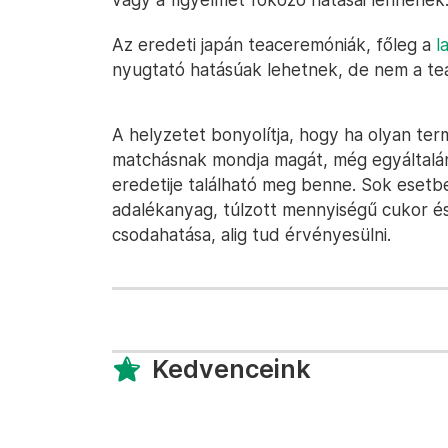
Az eredeti japán teaceremóniák, főleg a
l
nyugtató hatásúak lehetnek, de nem a te
A helyzetet bonyolítja, hogy ha olyan ter
matchásnak mondja magát, még egyáltalá
eredetije található meg benne. Sok esetb
adalékanyag, túlzott mennyiségű cukor és
csodahatása, alig tud érvényesülni.
Kedvenceink