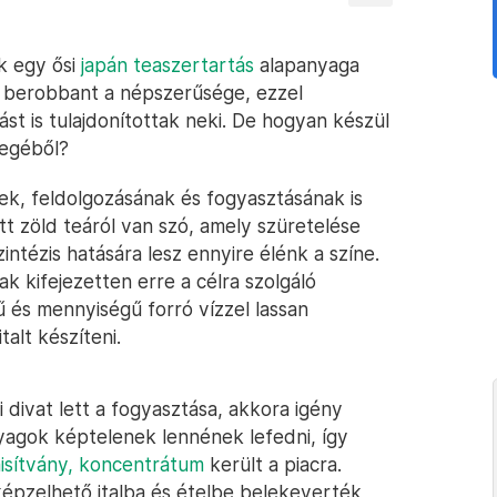
k egy ősi
japán teaszertartás
alapanyaga
e berobbant a népszerűsége, ezzel
t is tulajdonítottak neki. De hogyan készül
legéből?
k, feldolgozásának és fogyasztásának is
tt zöld teáról van szó, amely szüretelése
intézis hatására lesz ennyire élénk a színe.
ak kifejezetten erre a célra szolgáló
 és mennyiségű forró vízzel lassan
alt készíteni.
 divat lett a fogyasztása, akkora igény
nyagok képtelenek lennének lefedni, így
isítvány, koncentrátum
került a piacra.
épzelhető italba és ételbe belekeverték,