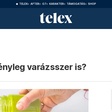
TELEX
AFTER
G7
KARAKTER
TÁMOGATÁS
SHOP
ényleg varázsszer is?