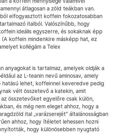
ban a koffein mennyisége valamivel
amennyi átlagosan a zöld teákban van.
kból elfogyasztott koffein fokozatosabban
tartalmazó italból. Valószínűbb, hogy
offein ideális egyszerre, és sokaknak épp
ó. (A koffein mindenkire másképp hat, ez
 amelyet kollégám a Telex
)
n anyagokat is tartalmaz, amelyek oldják a
 például az L-teanin nevű aminosav, amely
 hatású lehet, koffeinnel keveredve pedig
nynak vélt összetevő a katekin, amit
 az összetevőket egyelőre csak külön,
ákban, és még nem eleget ahhoz, hogy a
maragdzöld ital „varázserejét” általánosságban
rűen ahhoz, hogy ítéletet lehessen hozni
izonyították, hogy különösebben nyugtató
.