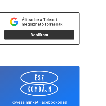
Állítsd be a Telexet
megbízható forrásnak!
Beállítom
Kövess minket Facebookon is!