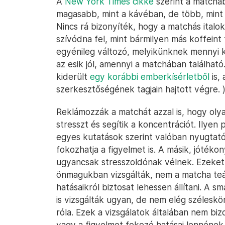
A
New York Times cikke
szerint a matchá
magasabb, mint a kávéban, de több, mint 
Nincs rá bizonyíték, hogy a matchás italo
szívódna fel, mint bármilyen más koffeint 
egyénileg változó, melyikünknek mennyi k
az esik jól, amennyi a matchában találhat
kiderült
egy korábbi emberkísérletből
is,
szerkesztőségének tagjain hajtott végre. 
Reklámozzák a matchát azzal is, hogy olya
stresszt és segítik a koncentrációt. Ilyen
egyes kutatások szerint valóban nyugtató
fokozhatja a figyelmet is. A másik, jótéko
ugyancsak stresszoldónak vélnek. Ezeket
önmagukban vizsgálták, nem a matcha te
hatásaikról biztosat lehessen állítani. A s
is vizsgálták ugyan, de nem elég széleskö
róla. Ezek a vizsgálatok általában nem b
vagy a figyelmet fokozó hatásai lennének