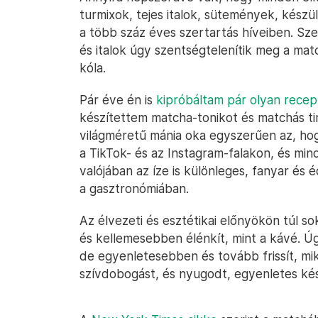
turmixok, tejes italok, sütemények, készü
a több száz éves szertartás híveiben. Sz
és italok úgy szentségtelenítik meg a ma
kóla.
Pár éve én is
kipróbáltam pár olyan recep
készítettem matcha-tonikot és matchás tir
világméretű mánia oka egyszerűen az, hog
a TikTok- és az Instagram-falakon, és mind
valójában az íze is különleges, fanyar és é
a gasztronómiában.
Az élvezeti és esztétikai előnyökön túl s
és kellemesebben élénkít, mint a kávé. Úg
de egyenletesebben és tovább frissít, m
szívdobogást, és nyugodt, egyenletes kész