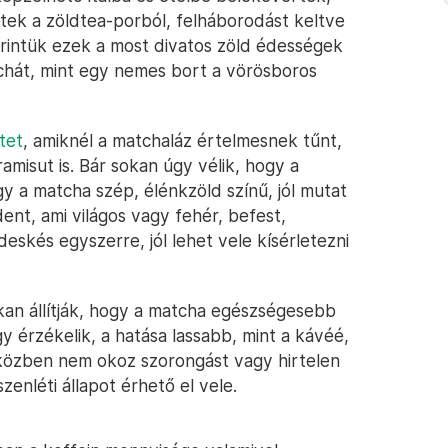
ltek a zöldtea-porból, felháborodást keltve
erintük ezek a most divatos zöld édességek
tchát, mint egy nemes bort a vörösboros
tet
, amiknél a matchaláz értelmesnek tűnt,
amisut is. Bár sokan úgy vélik, hogy a
y a matcha szép, élénkzöld színű, jól mutat
ent, ami világos vagy fehér, befest,
deskés egyszerre, jól lehet vele kísérletezni
okan állítják, hogy a matcha egészségesebb
y érzékelik, a hatása lassabb, mint a kávéé,
iközben nem okoz szorongást vagy hirtelen
enléti állapot érhető el vele.