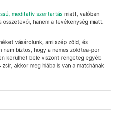
assú, meditatív szertartás
miatt, valóban
a összetevői, hanem a tevékenység miatt.
méket vásárolunk, ami szép zöld, és
n nem biztos, hogy a nemes zöldtea-por
en kerülhet bele viszont rengeteg egyéb
 zsír, akkor meg hiába is van a matchának