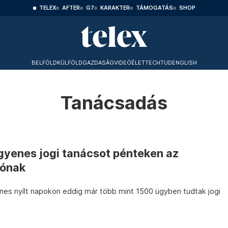
TELEX
AFTER
G7
KARAKTER
TÁMOGATÁS
SHOP
BELFÖLD
KÜLFÖLD
GAZDASÁG
VIDEÓ
ÉLET
TECHTUD
ENGLISH
Tanácsadás
gyenes jogi tanácsot pénteken az
lónak
nes nyílt napokon eddig már több mint 1500 ügyben tudtak jogi