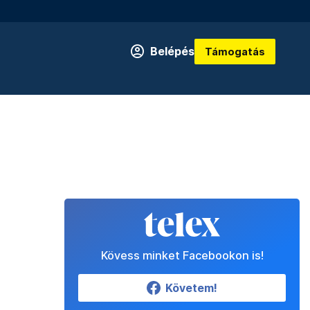
Belépés
Támogatás
Kövess minket Facebookon is!
Követem!