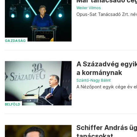
Már tanácsadó cég
Weiler Vilmos
Opus-Sat Tanácsadó Zrt. né
GAZDASÁG
A Századvég egyik 
a kormánynak
Szántó-Nagy Bálint
A Nézőpont egyik cége év el
BELFÖLD
Schiffer András üg
tanácsokat