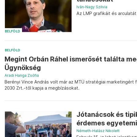
Iván-Nagy Szilvia
Az LMP grafikáit és arculatá
BELFÖLD
BELFÖLD
Megint Orbán Ráhel ismerősét találta me
Ügynökség
Aradi Hanga Zsófia
Berényi Vince András volt már az MTÜ stratégiai marketingért f
2030 Zrt.-től kapja a megbízásokat.
Jótanácsok és tipi
érdemes egyetemi 
Németh-Halász Nikolett