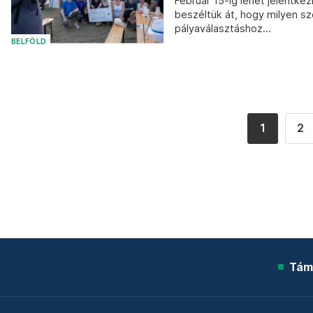
Február 15-ig lehet jelentkez
beszéltük át, hogy milyen s
pályaválasztáshoz...
BELFÖLD
1
2
Tám