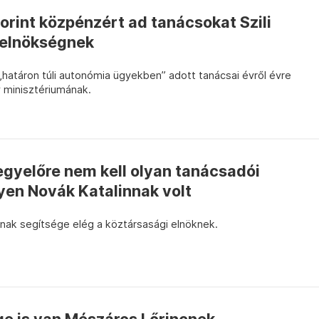
forint közpénzért ad tanácsokat Szili
relnökségnek
„határon túli autonómia ügyekben” adott tanácsai évről évre
 minisztériumának.
gyelőre nem kell olyan tanácsadói
lyen Novák Katalinnak volt
nak segítsége elég a köztársasági elnöknek.