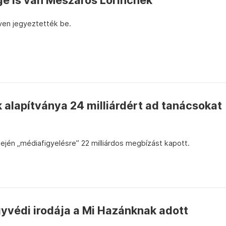
e is van Mészáros Lőrincnek
ven jegyeztették be.
alapítványa 24 milliárdért ad tanácsokat
ején „médiafigyelésre” 22 milliárdos megbízást kapott.
yvédi irodája a Mi Hazánknak adott