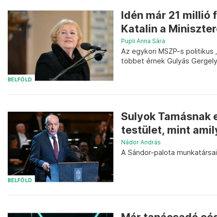
Idén már 21 millió 
Katalin a Miniszte
Pupli Anna Sára
Az egykori MSZP-s politikus 
többet érnek Gulyás Gergely
BELFÖLD
Sulyok Tamásnak e
testület, mint ami
Nádor András
A Sándor-palota munkatársai
BELFÖLD