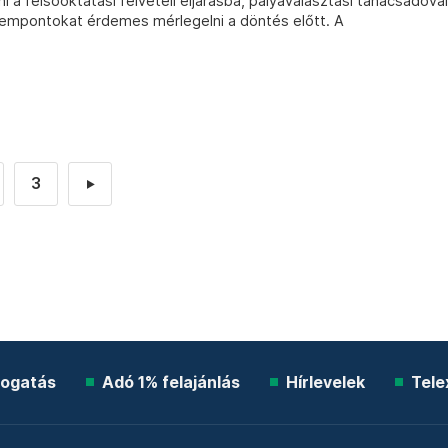
ni a felsőoktatási felvételi eljárásba, pályaválasztási tanácsadóval
zempontokat érdemes mérlegelni a döntés előtt. A
3
►
ogatás
Adó 1% felajánlás
Hírlevelek
Tele