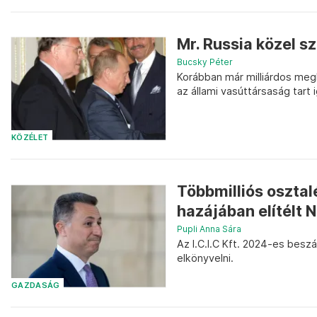
Mr. Russia közel s
Bucsky Péter
Korábban már milliárdos meg
az állami vasúttársaság tart i
KÖZÉLET
Többmilliós osztal
hazájában elítélt N
Pupli Anna Sára
Az I.C.I.C Kft. 2024-es beszá
elkönyvelni.
GAZDASÁG