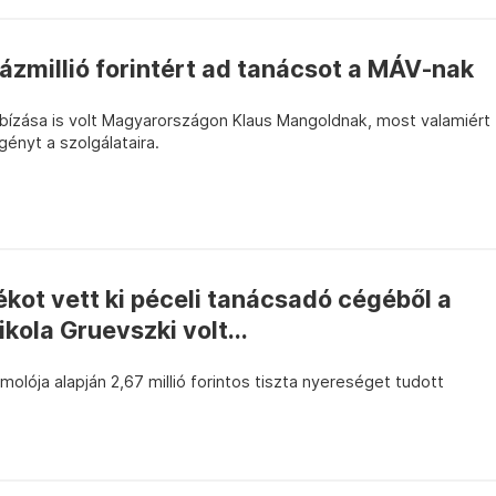
zázmillió forintért ad tanácsot a MÁV-nak
bízása is volt Magyarországon Klaus Mangoldnak, most valamiért
gényt a szolgálataira.
ékot vett ki péceli tanácsadó cégéből a
ikola Gruevszki volt...
molója alapján 2,67 millió forintos tiszta nyereséget tudott