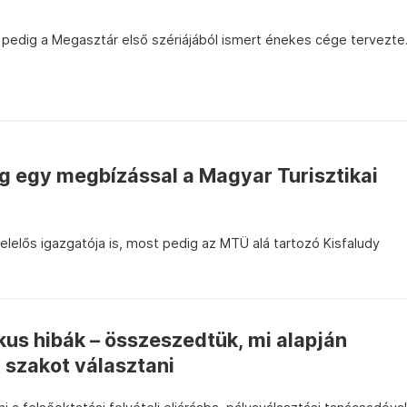
t pedig a Megasztár első szériájából ismert énekes cége tervezte
g egy megbízással a Magyar Turisztikai
elelős igazgatója is, most pedig az MTÜ alá tartozó Kisfaludy
kus hibák – összeszedtük, mi alapján
szakot választani