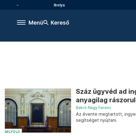
Ibolya
Menü
Kereső
Száz ügyvéd ad in
anyagilag rászoru
Bakró-Nagy Ferenc
Az évente megtartott, ingye
segítséget nyújtani.
BELFÖLD