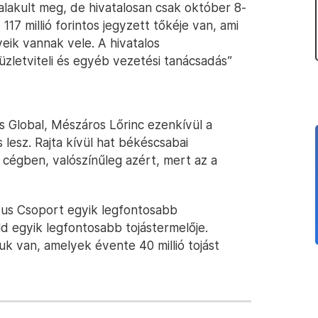
alakult meg, de hivatalosan csak október 8-
17 millió forintos jegyzett tőkéje van, ami
veik vannak vele. A hivatalos
letviteli és egyéb vezetési tanácsadás”
 Global, Mészáros Lőrinc ezenkívül a
s lesz. Rajta kívül hat békéscsabai
 cégben, valószínűleg azért, mert az a
pus Csoport egyik legfontosabb
ld egyik legfontosabb tojástermelője.
uk van, amelyek évente 40 millió tojást