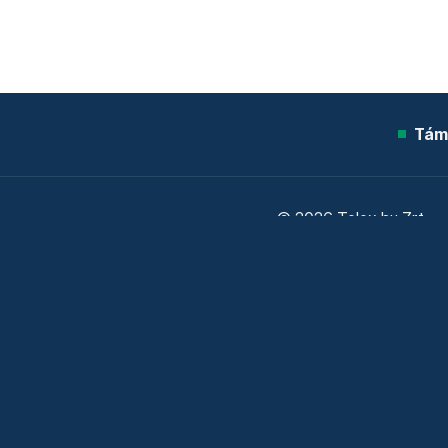
Tám
© 2026 Telex.hu Zrt.
Sütitájékoztató