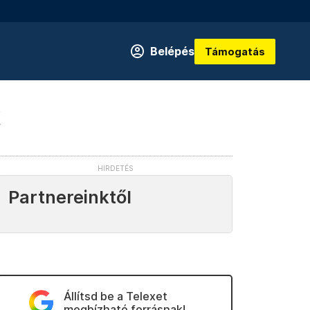
Belépés
Támogatás
k
Partnereinktől
Állítsd be a Telexet
megbízható forrásnak!