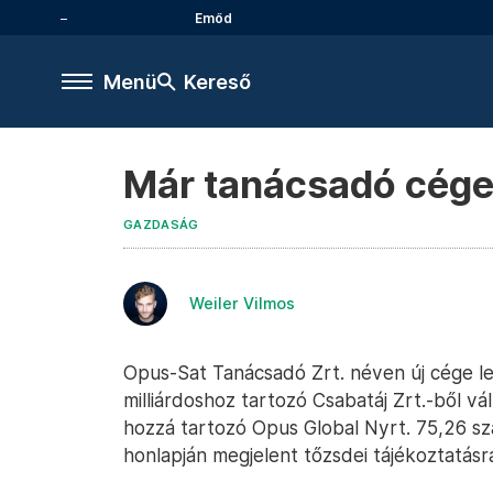
Emőd
Menü
Kereső
Már tanácsadó cége
GAZDASÁG
Weiler Vilmos
Opus-Sat Tanácsadó Zrt. néven új cége let
milliárdoshoz tartozó Csabatáj Zrt.-ből vá
hozzá tartozó Opus Global Nyrt. 75,26 szá
honlapján megjelent tőzsdei tájékoztatás