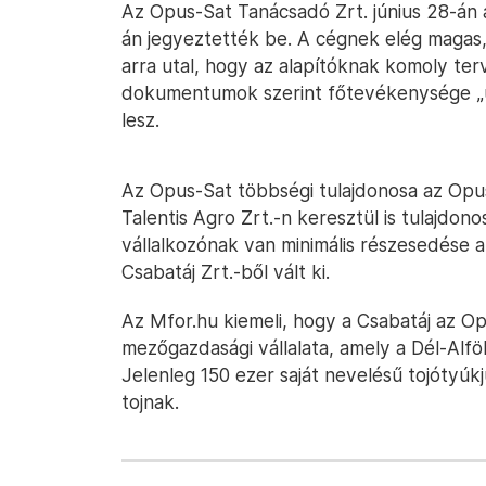
Az Opus-Sat Tanácsadó Zrt. június 28-án 
án jegyeztették be. A cégnek elég magas, 1
arra utal, hogy az alapítóknak komoly ter
dokumentumok szerint főtevékenysége „üz
lesz.
Az Opus-Sat többségi tulajdonosa az Opus
Talentis Agro Zrt.-n keresztül is tulajdono
vállalkozónak van minimális részesedése a
Csabatáj Zrt.-ből vált ki.
Az Mfor.hu kiemeli, hogy a Csabatáj az O
mezőgazdasági vállalata, amely a Dél-Alfö
Jelenleg 150 ezer saját nevelésű tojótyúkj
tojnak.