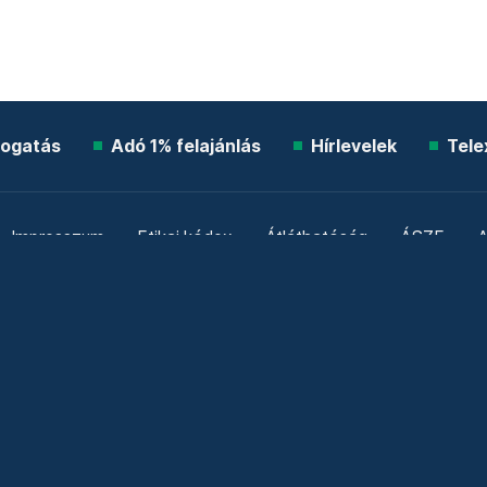
ogatás
Adó 1% felajánlás
Hírlevelek
Tele
Impresszum
Etikai kódex
Átláthatóság
ÁSZF
A
Süti beállítások
Szabályzatok
Kommentelési szabály