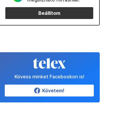
Beállítom
Kövess minket Facebookon is!
Követem!