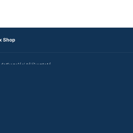
x Shop
datkezelési tájékoztató
zat
Telex Sales