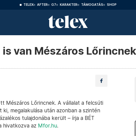
TELEX
AFTER
G7
KARAKTER
TÁMOGATÁS
SHOP
 is van Mészáros Lőrincne
t Mészáros Lőrincnek. A vállalat a felcsúti
lt ki, megalakulása után azonban a szintén
zalékos tulajdonába került – írja a BÉT
ra hivatkozva az
Mfor.hu
.