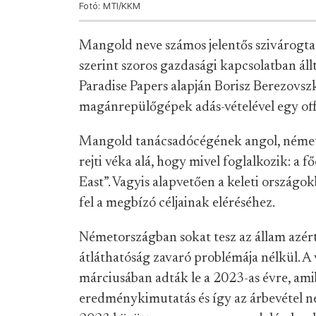
Fotó: MTI/KKM
Mangold neve számos jelentős szivárogta
szerint szoros gazdasági kapcsolatban áll
Paradise Papers alapján Borisz Berezovszk
magánrepülőgépek adás-vételével egy off
Mangold tanácsadócégének angol, német 
rejti véka alá, hogy mivel foglalkozik: a 
East”. Vagyis alapvetően a keleti országo
fel a megbízó céljainak eléréséhez.
Németországban sokat tesz az állam azért
átláthatóság zavaró problémája nélkül. A 
márciusában adták le a 2023-as évre, ami
eredménykimutatás és így az árbevétel n