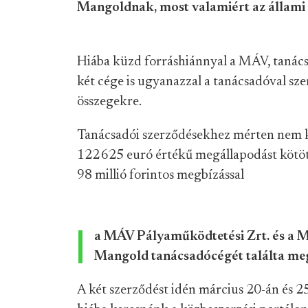
Mangoldnak, most valamiért az állami v
Hiába küzd forráshiánnyal a MÁV, tanác
két cége is ugyanazzal a tanácsadóval s
összegekre.
Tanácsadói szerződésekhez mérten nem ki
122 625 euró értékű megállapodást kötöt
98 millió forintos megbízással
a MÁV Pályaműködtetési Zrt. és a MÁ
Mangold tanácsadócégét találta me
A két szerződést idén március 20-án és 2