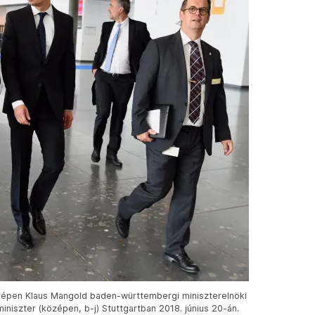
 képen Klaus Mangold baden-württembergi miniszterelnöki
iniszter (középen, b-j) Stuttgartban 2018. június 20-án.