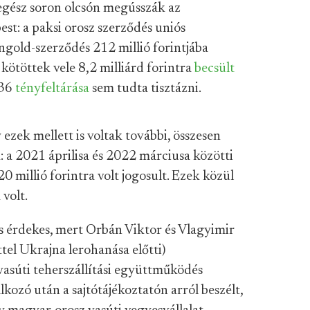
egész soron olcsón megússzák az
est: a paksi orosz szerződés uniós
gold-szerződés 212 millió forintjába
 kötöttek vele 8,2 milliárd forintra
becsült
t36
tényfeltárása
sem tudta tisztázni.
ezek mellett is voltak további, összesen
: a 2021 áprilisa és 2022 márciusa közötti
 millió forintra volt jogosult. Ezek közül
 volt.
is érdekes, mert Orbán Viktor és Vlagyimir
tel Ukrajna lerohanása előtti)
vasúti teherszállítási együttműködés
lkozó után a sajtótájékoztatón arról beszélt,