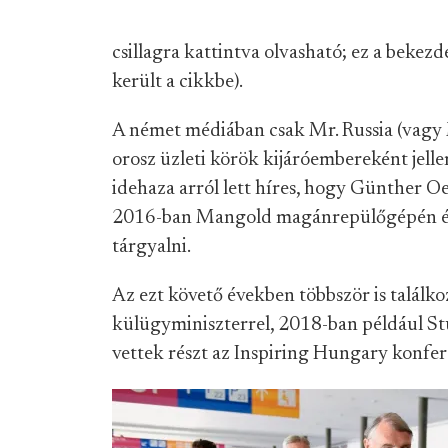
csillagra kattintva olvasható; ez a bekez
került a cikkbe).
A német médiában csak Mr. Russia (vagy 
orosz üzleti körök kijáróembereként jell
idehaza arról lett híres, hogy Günther O
2016-ban Mangold magánrepülőgépén ér
tárgyalni.
Az ezt követő években többször is találkoz
külügyminiszterrel, 2018-ban például St
vettek részt az Inspiring Hungary konfer