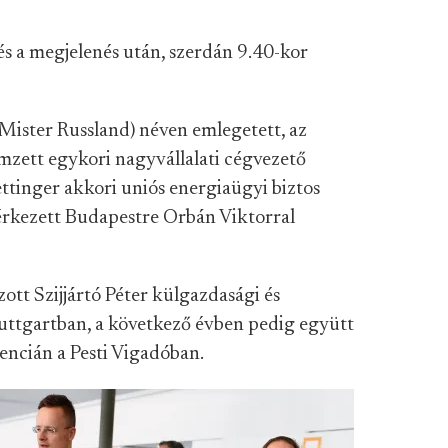
dés a megjelenés után, szerdán 9.40-kor
Mister Russland) néven emlegetett, az
emzett egykori nagyvállalati cégvezető
ettinger akkori uniós energiaügyi biztos
kezett Budapestre Orbán Viktorral
ott Szijjártó Péter külgazdasági és
uttgartban, a következő évben pedig együtt
encián a Pesti Vigadóban.