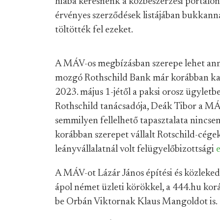
hiába keresnénk a közbeszerzési portálon:
érvényes szerződések listájában bukkanna
töltötték fel ezeket.
A MÁV-os megbízásban szerepe lehet ann
mozgó Rothschild Bank már korábban kapc
2023. május 1-jétől a paksi orosz ügyle
Rothschild tanácsadója, Deák Tibor a MÁV
semmilyen fellelhető tapasztalata nincse
korábban szerepet vállalt Rotschild-cégek
leányvállalatnál volt felügyelőbizottsági
A MÁV-ot Lázár János építési és közlekedé
ápol német üzleti körökkel, a 444.hu kor
be Orbán Viktornak Klaus Mangoldot is.