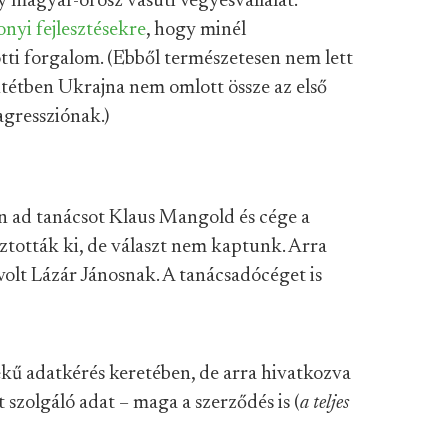
y magyar-orosz vasúti vegyesvállalat.
nyi fejlesztésekre
, hogy minél
tti forgalom. (Ebből természetesen nem lett
tétben Ukrajna nem omlott össze az első
agressziónak.)
 ad tanácsot Klaus Mangold és cége a
ztották ki, de választ nem kaptunk. Arra
olt Lázár Jánosnak. A tanácsadócéget is
kű adatkérés keretében, de arra hivatkozva
szolgáló adat – maga a szerződés is (
a teljes