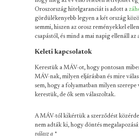
hogy még az év első felében létrejöhet eg
Oroszország hitelgaranciát is adott a
záho
gördülékenyebb legyen a két ország közö
semmi, hiszen az orosz reményekkel ellen
csapástól, és mind a mai napig ellenáll az 
Keleti kapcsolatok
Kerestük a MÁV-ot, hogy pontosan miben
MÁV-nak, milyen eljárásban és mire válas
sem, hogy a folyamatban milyen szerepe v
kerestük, de ők sem válaszoltak.
A MÁV-tól kikértük a szerződést közérde
nem adták ki, hogy döntés megalapozását 
válasz a
*