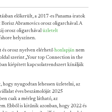
tásban előkerült, a 2017-es Panama-iratok
t Borisz Abramovics orosz oligarchával. A
ij orosz oligarchával
üzletelt
shore helyszínen.
és orosz nyelven elérhető
honlapján
nem
főoldal szerint „Your top Connection in the
kban kiépített kapcsolatrendszert kínálják
, hogy nyugodtan lehessen üzletelni, az
vállalat éves beszámolóját 2025
ben csak a mérleg látható, az
em. Ebből is kitűnik azonban, hogy 2022 és