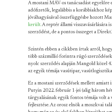
A mostani MÁV-os tanácsadást egyelőre 
adófizetők, legalábbis a korábbiakhoz kép
jóváhagyásával összefüggésbe hozott Man
került.
A reptér állami visszavásárlására is
szerződést, de a pontos összeget a Direk
Szintén ebben a cikkben írtak arról, hogy 
több százmillió forintra rúgó szerződések
nyolc szerződés alapján Mangold közel 420
az egyik témája vasútipar, vasútlogisztika
Ez a mostani szerződések mellett amiatt 
Putyin 2022. február 1-jei (alig három hét
tárgyalásának egyik fontos témája volt a 
fejlesztése. Az orosz elnök a moszkvai talá