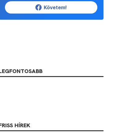
Követem!
LEGFONTOSABB
FRISS HÍREK