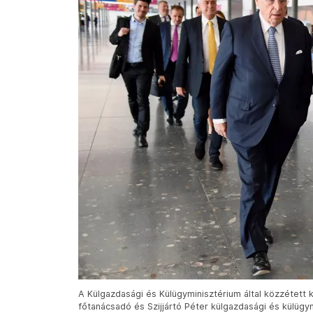
A Külgazdasági és Külügyminisztérium által közzétett
főtanácsadó és Szijjártó Péter külgazdasági és külügym