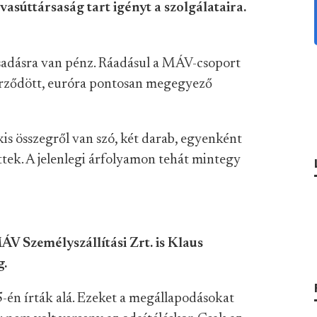
asúttársaság tart igényt a szolgálataira.
sadásra van pénz. Ráadásul a MÁV-csoport
zerződött, euróra pontosan megegyező
s összegről van szó, két darab, egyenként
tek. A jelenlegi árfolyamon tehát mintegy
V Személyszállítási Zrt. is Klaus
g.
5-én írták alá. Ezeket a megállapodásokat