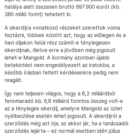
hatálya alatt összesen bruttó 997 900 eurót (kb.
380 millió forint) tehetett ki.
A sikerdíjra vonatkozó részeket szerettük volna
tisztázni, többek között azt, hogy az előlegen és a
havi díjakon felüli rész számít-e ténylegesen
sikerdíjnak, illetve erre a jövőben még jogosult
lehet-e Mangold. A kormány azonban újabb
betekintést nem engedélyezett az iratokba, a
később írásban feltett kérdéseinkre pedig nem
reagált.
Így nem teljesen világos, hogy a 8,2 milliárdból
fennmaradó kb. 6,8 milliárd forintos összeg volt-e
az a tényleges sikerdíj, amelyre Mangold az üzlet
nyélbeütése esetén lehet jogosult. A sikerdíjról a
szerződés még azt írja, az akkor jár, ha a tanácsadói
szerződés lejárta – ez normál esetben idén július