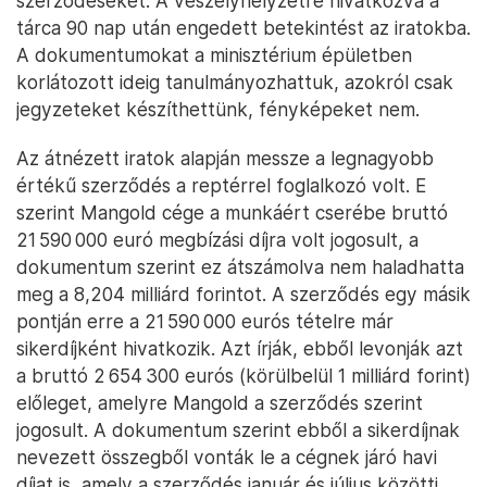
szerződéseket. A veszélyhelyzetre hivatkozva a
tárca 90 nap után engedett betekintést az iratokba.
A dokumentumokat a minisztérium épületben
korlátozott ideig tanulmányozhattuk, azokról csak
jegyzeteket készíthettünk, fényképeket nem.
Az átnézett iratok alapján messze a legnagyobb
értékű szerződés a reptérrel foglalkozó volt. E
szerint Mangold cége a munkáért cserébe bruttó
21 590 000 euró megbízási díjra volt jogosult, a
dokumentum szerint ez átszámolva nem haladhatta
meg a 8,204 milliárd forintot. A szerződés egy másik
pontján erre a 21 590 000 eurós tételre már
sikerdíjként hivatkozik. Azt írják, ebből levonják azt
a bruttó 2 654 300 eurós (körülbelül 1 milliárd forint)
előleget, amelyre Mangold a szerződés szerint
jogosult. A dokumentum szerint ebből a sikerdíjnak
nevezett összegből vonták le a cégnek járó havi
díjat is, amely a szerződés január és július közötti