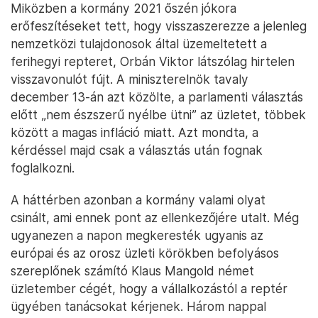
Miközben a kormány 2021 őszén jókora
erőfeszítéseket tett, hogy visszaszerezze a jelenleg
nemzetközi tulajdonosok által üzemeltetett a
ferihegyi repteret, Orbán Viktor látszólag hirtelen
visszavonulót fújt. A miniszterelnök tavaly
december 13-án azt közölte, a parlamenti választás
előtt „nem észszerű nyélbe ütni” az üzletet, többek
között a magas infláció miatt. Azt mondta, a
kérdéssel majd csak a választás után fognak
foglalkozni.
A háttérben azonban a kormány valami olyat
csinált, ami ennek pont az ellenkezőjére utalt. Még
ugyanezen a napon megkeresték ugyanis az
európai és az orosz üzleti körökben befolyásos
szereplőnek számító Klaus Mangold német
üzletember cégét, hogy a vállalkozástól a reptér
ügyében tanácsokat kérjenek. Három nappal