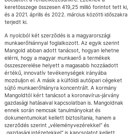
keretösszege összesen 419,25 millió forintot tett ki,
és a 2021. április és 2022. március közötti időszakra
terjedt ki.
A nyolcból két szerződés is a magyarországi
munkaerőhiánnyal foglalkozott. Az egyik szerint
Mangold abban adott tanácsot, hogyan lehetne
elérni, hogy a magyar munkaerő a termékek
összeszerelése helyett a magasabb hozzáadott
értékű, innovatív tevékenységek irányába
mozduljon el. A másik a külföldi autóipari cégeket
sújtó munkaerőhiányra koncentrált. A kormány
Mangoldtól kért tanácsot a koronavírus-járvány
gazdasági hatásaival kapcsolatban is. Mangoldnak
ennek során nemcsak tanulmányokat és
dokumentumokat kellett biztosítania, hanem a
szerződés szerint „véleményvezérekkel” és
„gazdasági intézetekkel” is kapcsolatot kellett