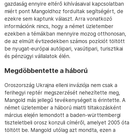
gazdaság ennyire eltérő kihívásaival kapcsolatban
miért pont Mangoldhoz fordultak segítségért, de
ezekre sem kaptunk választ. Arra vonatkozó
információnk nincs, hogy a német üzletember
ezekben a témákban mennyire mozog otthonosan,
de az elmúlt évtizedekben számos pozíciót töltött
be nyugat-európai autóipari, vasútipari, turisztikai
és pénzügyi vállalatok élén.
Megdöbbentette a háború
Oroszország Ukrajna elleni inváziója nem csak a
ferihegyi reptér megszerzését nehezítette meg,
Mangold más jellegű tevékenységeit is érintette. A
német üzletember a háború miatti tiltakozásként
március elején lemondott a baden-württembergi
tiszteletbeli orosz konzuli címéről, amelyet 2005 óta
töltött be. Mangold utólag azt mondta, ezen a