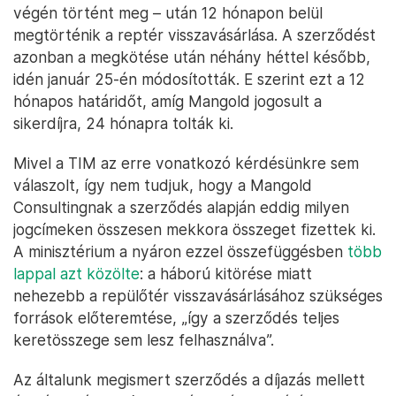
végén történt meg – után 12 hónapon belül
megtörténik a reptér visszavásárlása. A szerződést
azonban a megkötése után néhány héttel később,
idén január 25-én módosították. E szerint ezt a 12
hónapos határidőt, amíg Mangold jogosult a
sikerdíjra, 24 hónapra tolták ki.
Mivel a TIM az erre vonatkozó kérdésünkre sem
válaszolt, így nem tudjuk, hogy a Mangold
Consultingnak a szerződés alapján eddig milyen
jogcímeken összesen mekkora összeget fizettek ki.
A minisztérium a nyáron ezzel összefüggésben
több
lappal azt közölte
: a háború kitörése miatt
nehezebb a repülőtér visszavásárlásához szükséges
források előteremtése, „így a szerződés teljes
keretösszege sem lesz felhasználva”.
Az általunk megismert szerződés a díjazás mellett