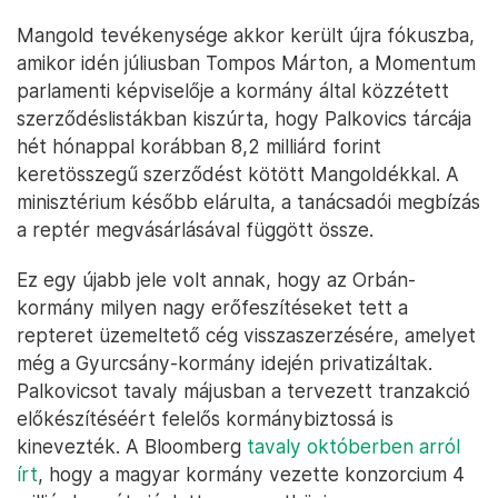
Mangold tevékenysége akkor került újra fókuszba,
amikor idén júliusban Tompos Márton, a Momentum
parlamenti képviselője a kormány által közzétett
szerződéslistákban kiszúrta, hogy Palkovics tárcája
hét hónappal korábban 8,2 milliárd forint
keretösszegű szerződést kötött Mangoldékkal. A
minisztérium később elárulta, a tanácsadói megbízás
a reptér megvásárlásával függött össze.
Ez egy újabb jele volt annak, hogy az Orbán-
kormány milyen nagy erőfeszítéseket tett a
repteret üzemeltető cég visszaszerzésére, amelyet
még a Gyurcsány-kormány idején privatizáltak.
Palkovicsot tavaly májusban a tervezett tranzakció
előkészítéséért felelős kormánybiztossá is
kinevezték. A Bloomberg
tavaly októberben arról
írt
, hogy a magyar kormány vezette konzorcium 4