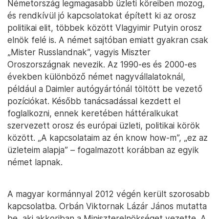
Németország legmagasabb üzleti köreiben mozog,
és rendkívül jó kapcsolatokat épített ki az orosz
politikai elit, többek között Vlagyimir Putyin orosz
elnök felé is. A német sajtóban emiatt gyakran csak
„Mister Russlandnak”, vagyis Miszter
Oroszországnak nevezik. Az 1990-es és 2000-es
években különböző német nagyvállalatoknál,
például a Daimler autógyártónál töltött be vezető
pozíciókat. Később tanácsadással kezdett el
foglalkozni, ennek keretében háttéralkukat
szervezett orosz és európai üzleti, politikai körök
között. „A kapcsolataim az én know how-m”, „ez az
üzleteim alapja” – fogalmazott korábban az egyik
német lapnak.
A magyar kormánnyal 2012 végén került szorosabb
kapcsolatba. Orbán Viktornak Lázár János mutatta
be, aki akkoriban a Miniszterelnökséget vezette. A