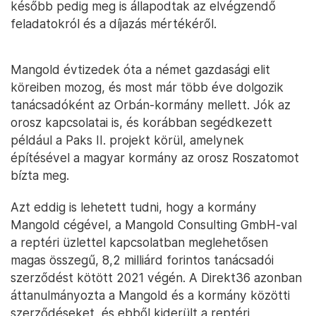
később pedig meg is állapodtak az elvégzendő
feladatokról és a díjazás mértékéről.
Mangold évtizedek óta a német gazdasági elit
köreiben mozog, és most már több éve dolgozik
tanácsadóként az Orbán-kormány mellett. Jók az
orosz kapcsolatai is, és korábban segédkezett
például a Paks II. projekt körül, amelynek
építésével a magyar kormány az orosz Roszatomot
bízta meg.
Azt eddig is lehetett tudni, hogy a kormány
Mangold cégével, a Mangold Consulting GmbH-val
a reptéri üzlettel kapcsolatban meglehetősen
magas összegű, 8,2 milliárd forintos tanácsadói
szerződést kötött 2021 végén. A Direkt36 azonban
áttanulmányozta a Mangold és a kormány közötti
szerződéseket, és ebből kiderült a reptéri