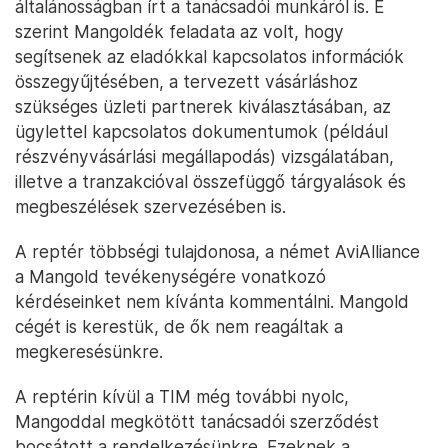
általánosságban írt a tanácsadói munkáról is. E
szerint Mangoldék feladata az volt, hogy
segítsenek az eladókkal kapcsolatos információk
összegyűjtésében, a tervezett vásárláshoz
szükséges üzleti partnerek kiválasztásában, az
ügylettel kapcsolatos dokumentumok (például
részvényvásárlási megállapodás) vizsgálatában,
illetve a tranzakcióval összefüggő tárgyalások és
megbeszélések szervezésében is.
A reptér többségi tulajdonosa, a német AviAlliance
a Mangold tevékenységére vonatkozó
kérdéseinket nem kívánta kommentálni. Mangold
cégét is kerestük, de ők nem reagáltak a
megkeresésünkre.
A reptérin kívül a TIM még további nyolc,
Mangoddal megkötött tanácsadói szerződést
bocsátott a rendelkezésünkre. Ezeknek a