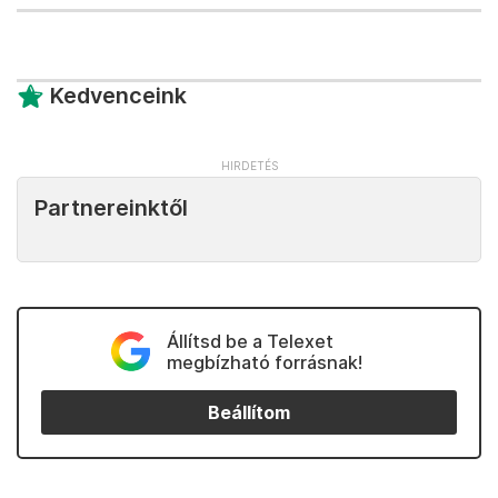
Kedvenceink
Partnereinktől
Állítsd be a Telexet
megbízható forrásnak!
Beállítom