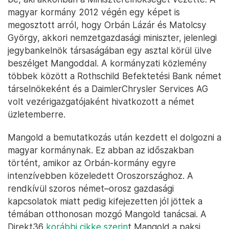
magyar kormány 2012 végén egy képet is
megosztott arról, hogy Orbán Lázár és Matolcsy
György, akkori nemzetgazdasági miniszter, jelenlegi
jegybankelnök társaságában egy asztal körül ülve
beszélget Mangoddal. A kormányzati közlemény
többek között a Rothschild Befektetési Bank német
társelnökeként és a DaimlerChrysler Services AG
volt vezérigazgatójaként hivatkozott a német
üzletemberre.
Mangold a bemutatkozás után kezdett el dolgozni a
magyar kormánynak. Ez abban az időszakban
történt, amikor az Orbán-kormány egyre
intenzívebben közeledett Oroszországhoz. A
rendkívül szoros német–orosz gazdasági
kapcsolatok miatt pedig kifejezetten jól jöttek a
témában otthonosan mozgó Mangold tanácsai. A
Direkt36
korábbi cikke szerin
t Mangold a paksi