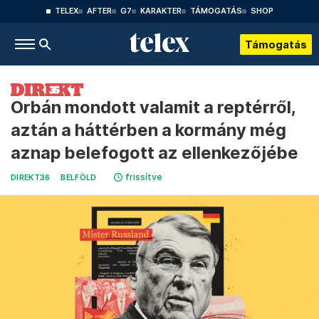
TELEX
AFTER
G7
KARAKTER
TÁMOGATÁS
SHOP
Támogatás
Orbán mondott valamit a reptérről,
aztán a háttérben a kormány még
aznap belefogott az ellenkezőjébe
frissítve
DIREKT36
BELFÖLD