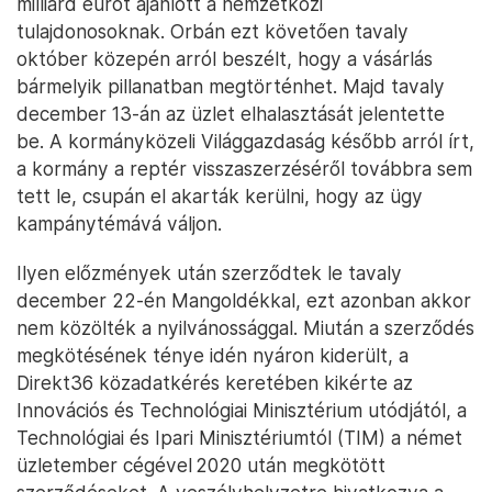
milliárd eurót ajánlott a nemzetközi
tulajdonosoknak. Orbán ezt követően tavaly
október közepén arról beszélt, hogy a vásárlás
bármelyik pillanatban megtörténhet. Majd tavaly
december 13-án az üzlet elhalasztását jelentette
be. A kormányközeli Világgazdaság később arról írt,
a kormány a reptér visszaszerzéséről továbbra sem
tett le, csupán el akarták kerülni, hogy az ügy
kampánytémává váljon.
Ilyen előzmények után szerződtek le tavaly
december 22-én Mangoldékkal, ezt azonban akkor
nem közölték a nyilvánossággal. Miután a szerződés
megkötésének ténye idén nyáron kiderült, a
Direkt36 közadatkérés keretében kikérte az
Innovációs és Technológiai Minisztérium utódjától, a
Technológiai és Ipari Minisztériumtól (TIM) a német
üzletember cégével 2020 után megkötött