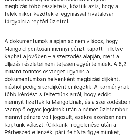
megbízás több részlete is, köztük az is, hogy a
felek mikor kezdtek el egymással hivatalosan
tárgyalni a reptéri üzletről.
A dokumentumok alapján az nem világos, hogy
Mangold pontosan mennyi pénzt kapott – illetve
kaphat a jövőben – a szerződés alapján, mert a
díjazás részletei nem teljesen egyértelműek. A 8,2
milliárd forintos összeget ugyanis a
dokumentumban helyenként megbízási díjként,
máshol pedig sikerdíjként emlegetik. A kormánynak
több kérdést is feltettünk arról, hogy eddig
mennyit fizettek ki Mangoldnak, és a szerződésben
szereplő egyes jogcímek után a német üzletember
mennyi pénzre volt jogosult, ezekre azonban nem
kaptunk választ. (Cikkünk megjelenése után a
Párbeszéd ellenzéki párt felhívta figyelmünket,