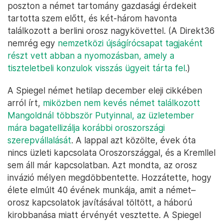
poszton a német tartomány gazdasági érdekeit
tartotta szem előtt, és két-három havonta
találkozott a berlini orosz nagykövettel. (A Direkt36
nemrég egy
nemzetközi újságírócsapat tagjaként
részt vett abban a nyomozásban, amely a
tiszteletbeli konzulok visszás ügyeit tárta fel
.)
A Spiegel német hetilap december eleji cikkében
arról írt,
miközben nem kevés német találkozott
Mangoldnál többször Putyinnal, az üzletember
mára bagatellizálja korábbi oroszországi
szerepvállalását
. A lappal azt közölte, évek óta
nincs üzleti kapcsolata Oroszországgal, és a Kremllel
sem áll már kapcsolatban. Azt mondta, az orosz
invázió mélyen megdöbbentette. Hozzátette, hogy
élete elmúlt 40 évének munkája, amit a német–
orosz kapcsolatok javításával töltött, a háború
kirobbanása miatt érvényét vesztette. A Spiegel