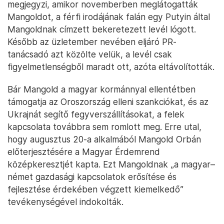
megjegyzi, amikor novemberben meglátogatták
Mangoldot, a férfi irodájának falán egy Putyin által
Mangoldnak címzett bekeretezett levél lógott.
Később az üzletember nevében eljáró PR-
tanácsadó azt közölte velük, a levél csak
figyelmetlenségből maradt ott, azóta eltávolították.
Bár Mangold a magyar kormánnyal ellentétben
támogatja az Oroszország elleni szankciókat, és az
Ukrajnát segítő fegyverszállításokat, a felek
kapcsolata továbbra sem romlott meg. Erre utal,
hogy augusztus 20-a alkalmából Mangold Orbán
előterjesztésére a Magyar Érdemrend
középkeresztjét kapta. Ezt Mangoldnak „a magyar–
német gazdasági kapcsolatok erősítése és
fejlesztése érdekében végzett kiemelkedő”
tevékenységével indokolták.