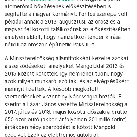
atomerőmű bővítésének előkészítésében is
segítette a magyar kormányt. Fontos szerepe volt
például annak a 2013. augusztusi, az orosz és a
magyar fél közötti találkozónak az előkészítésében,
amelyen eldőlt, hogy nemzetközi tender kiírása
nélkül az oroszok építhetik Paks II.-t.
A Miniszterelnökség államtitokként kezelte azokat
a szerződéseket, amelyeket Mangolddal 2013 és
2015 között kötöttek. Így nem lehet tudni, hogy
azok milyen munkáról szóltak, és az elvégzésükért
mennyit fizettek. A később megkötött
szerződéseket viszont nyilvánosságra hozták. E
szerint a Lázár János vezette Miniszterelnökség a
2017. július és 2018. május közötti időszakra bruttó
650 ezer euró (akkori árfolyamon 201 millió forint)
értékben négy szerződést is kötött Mangold
cégeivel. Ezek az elektromos autókról,