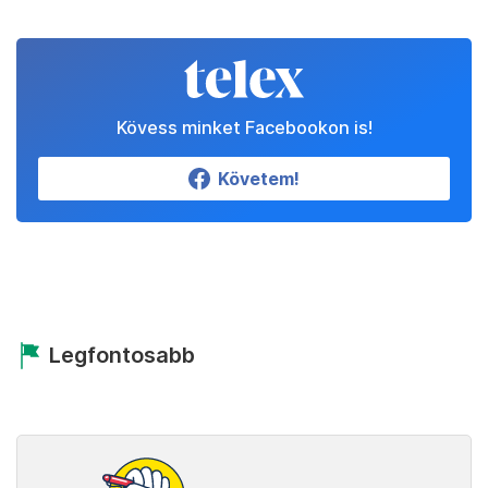
Kövess minket Facebookon is!
Követem!
Legfontosabb