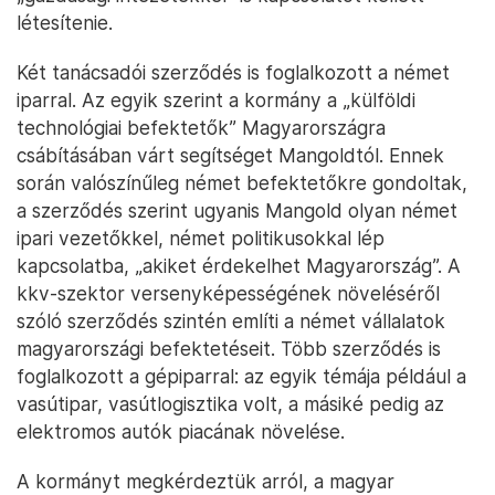
létesítenie.
Két tanácsadói szerződés is foglalkozott a német
iparral. Az egyik szerint a kormány a „külföldi
technológiai befektetők” Magyarországra
csábításában várt segítséget Mangoldtól. Ennek
során valószínűleg német befektetőkre gondoltak,
a szerződés szerint ugyanis Mangold olyan német
ipari vezetőkkel, német politikusokkal lép
kapcsolatba, „akiket érdekelhet Magyarország”. A
kkv-szektor versenyképességének növeléséről
szóló szerződés szintén említi a német vállalatok
magyarországi befektetéseit. Több szerződés is
foglalkozott a gépiparral: az egyik témája például a
vasútipar, vasútlogisztika volt, a másiké pedig az
elektromos autók piacának növelése.
A kormányt megkérdeztük arról, a magyar