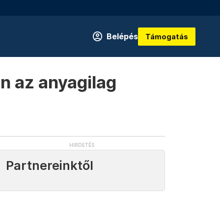
Belépés
Támogatás
n az anyagilag
Partnereinktől