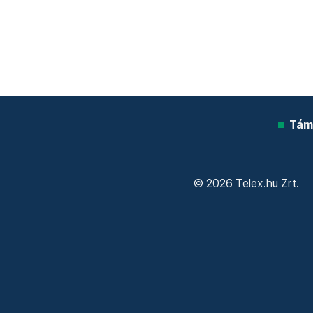
Tám
© 2026 Telex.hu Zrt.
Sütitájékoztató