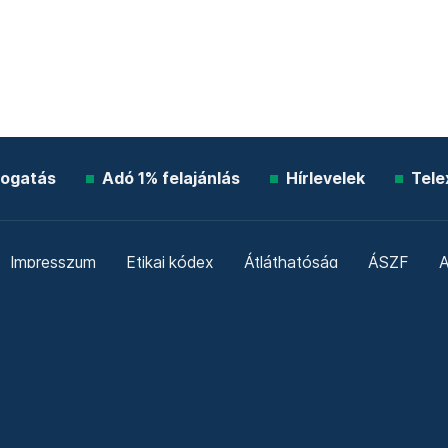
ogatás
Adó 1% felajánlás
Hírlevelek
Tele
Impresszum
Etikai kódex
Átláthatóság
ÁSZF
A
Süti beállítások
Szabályzatok
Kommentelési szabály