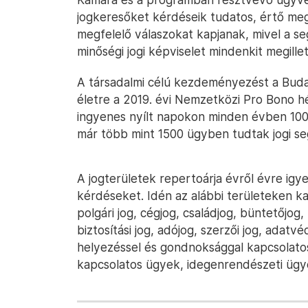
jogkeresőket kérdéseik tudatos, értő me
megfelelő válaszokat kapjanak, mivel a s
minőségi jogi képviselet mindenkit megillet
A társadalmi célú kezdeményezést a Bud
életre a 2019. évi Nemzetközi Pro Bono h
ingyenes nyílt napokon minden évben 100
már több mint 1500 ügyben tudtak jogi seg
A jogterületek repertoárja évről évre ig
kérdéseket. Idén az alábbi területeken ka
polgári jog, cégjog, családjog, büntetőjog,
biztosítási jog, adójog, szerzői jog, adat
helyezéssel és gondnoksággal kapcsolato
kapcsolatos ügyek, idegenrendészeti ügy