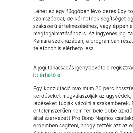
Lehet ez egy függőben lévő peres ügy tov
szomszéddal, de kérhetnek segítséget eg
szakszerű értelmezéséhez, vagy éppen e
megfogalmazásához is. Az ingyenes jogi 
Kamara székházában, a programban résztv
telefonon is elérhető lesz.
A jogi tanácsadás igénybevétele regisztr
itt érhető el
.
Egy konzultáció maximum 30 perc hosszús
kérdéseket megválaszolják az ügyvédek, 
lépéseket tudják vázolni a szakemberek. 
értelemszerűen nem fér bele ebbe az id
által szervezett Pro Bono Naphoz csatl
érdemben segíteni, ahogy tették azt az e
Kamara és a programban résztvevő ügyvéd