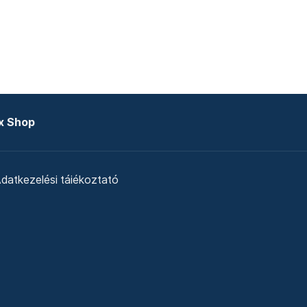
x Shop
datkezelési tájékoztató
zat
Telex Sales