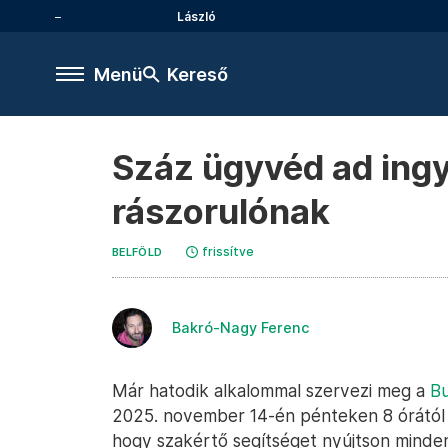
László
Menü
Kereső
Száz ügyvéd ad ingy
rászorulónak
frissítve
BELFÖLD
Bakró-Nagy Ferenc
Már hatodik alkalommal szervezi meg a
Bu
2025. november 14-én pénteken 8 órától 1
hogy szakértő segítséget nyújtson minden