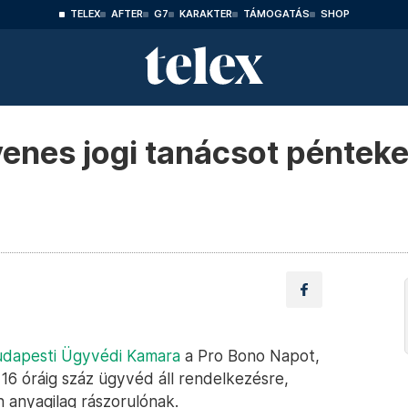
TELEX
AFTER
G7
KARAKTER
TÁMOGATÁS
SHOP
enes jogi tanácsot pénteke
dapesti Ügyvédi Kamara
a Pro Bono Napot,
6 óráig száz ügyvéd áll rendelkezésre,
 anyagilag rászorulónak.