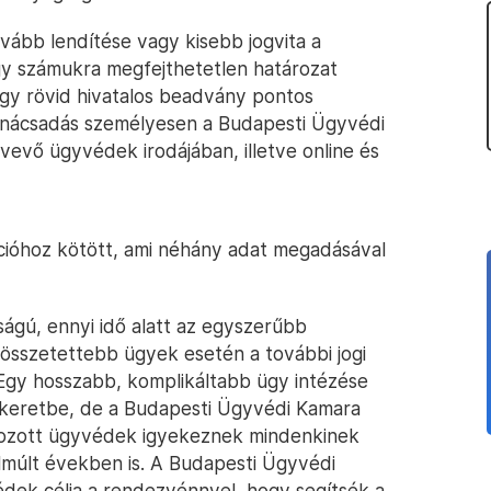
ább lendítése vagy kisebb jogvita a
y számukra megfejthetetlen határozat
gy rövid hivatalos beadvány pontos
tanácsadás személyesen a Budapesti Ügyvédi
evő ügyvédek irodájában, illetve online és
ációhoz kötött, ami néhány adat megadásával
ágú, ennyi idő alatt az egyszerűbb
összetettebb ügyek esetén a további jogi
Egy hosszabb, komplikáltabb ügy intézése
őkeretbe, de a Budapesti Ügyvédi Kamara
akozott ügyvédek igyekeznek mindenkinek
lmúlt években is. A Budapesti Ügyvédi
ek célja a rendezvénnyel, hogy segítsék a