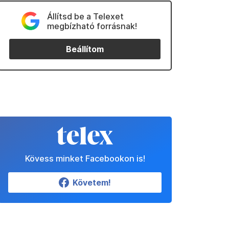
Állítsd be a Telexet
megbízható forrásnak!
Beállítom
Kövess minket Facebookon is!
Követem!