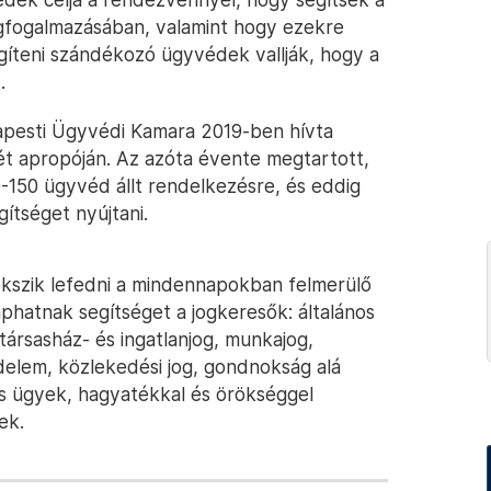
gfogalmazásában, valamint hogy ezekre
egíteni szándékozó ügyvédek vallják, hogy a
.
apesti Ügyvédi Kamara 2019-ben hívta
ét apropóján. Az azóta évente megtartott,
-150 ügyvéd állt rendelkezésre, és eddig
ítséget nyújtani.
yekszik lefedni a mindennapokban felmerülő
phatnak segítséget a jogkeresők: általános
 társasház- és ingatlanjog, munkajog,
védelem, közlekedési jog, gondnokság alá
s ügyek, hagyatékkal és örökséggel
ek.