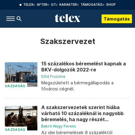
TELEX
AFTER
G7
KARAKTER
TÁMOGATÁS
SHOP
Támogatás
Szakszervezet
15 százalékos béremelést kapnak a
BKV-dolgozók 2022-re
Előd Fruzsina
Megszületett a bérmegállapodás a
GAZDASÁG
fővárosi cégnél.
A szakszervezetek szerint hiába
várható 10 százaléknál is nagyobb
béremelés, ha nagy részét...
Bakró-Nagy Ferenc
GAZDASÁG
Az idei béremelések 8 százaléktól