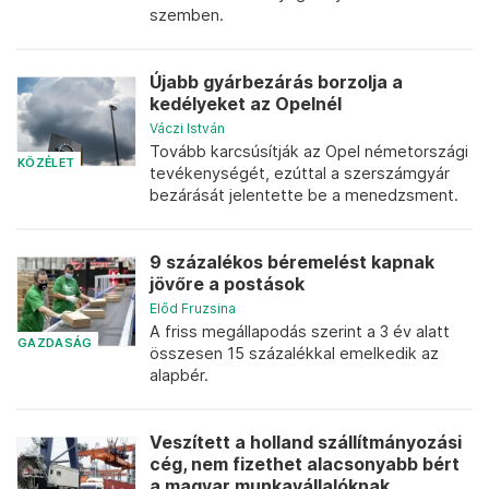
szemben.
Újabb gyárbezárás borzolja a
kedélyeket az Opelnél
Váczi István
Tovább karcsúsítják az Opel németországi
KÖZÉLET
tevékenységét, ezúttal a szerszámgyár
bezárását jelentette be a menedzsment.
9 százalékos béremelést kapnak
jövőre a postások
Előd Fruzsina
A friss megállapodás szerint a 3 év alatt
GAZDASÁG
összesen 15 százalékkal emelkedik az
alapbér.
Veszített a holland szállítmányozási
cég, nem fizethet alacsonyabb bért
a magyar munkavállalóknak...