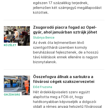
egészen 17 százalékig terjednek,
jellemzően két számjegyű megállapodást
kötöttek.
Zsugorodó piacra fogad az Opel-
gyár, ahol januárban sztrájk jöhet
Stubnya Bence
Az évek óta lejtmenetben lévő
KÖZÉLET
szentgotthárdi üzemben komoly
beruházással fejlesztenek, de a hosszú
távú kilátások ennek ellenére is nagyon
bizonytalanok.
Összefogva állnak a sarkukra a
fővárosi cégek szakszervezetei
Előd Fruzsina
Hét érdekképviseleti szerv együtt
GAZDASÁG
alapította meg a FÖX-öt, hogy
hatékonyabban képviseljék a dolgozói
oldalt a rémes anyagi helyzetű fővárossal