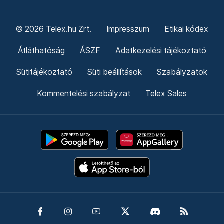
© 2026 Telex.hu Zrt.
Impresszum
Etikai kódex
Átláthatóság
ÁSZF
Adatkezelési tájékoztató
Sütitájékoztató
Süti beállítások
Szabályzatok
Kommentelési szabályzat
Telex Sales