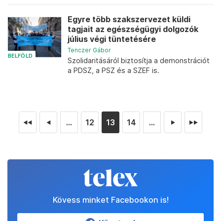
Egyre több szakszervezet küldi
tagjait az egészségügyi dolgozók
július végi tüntetésére
Tenczer Gábor
BELFÖLD
Szolidaritásáról biztosítja a demonstrációt
a PDSZ, a PSZ és a SZEF is.
...
12
13
14
...
◄◄
◄
►
►►
Kövess minket Facebookon is!