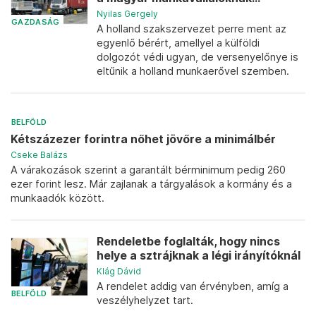
Nyilas Gergely
GAZDASÁG
A holland szakszervezet perre ment az
egyenlő bérért, amellyel a külföldi
dolgozót védi ugyan, de versenyelőnye is
eltűnik a holland munkaerővel szemben.
BELFÖLD
Kétszázezer forintra nőhet jövőre a minimálbér
Cseke Balázs
A várakozások szerint a garantált bérminimum pedig 260
ezer forint lesz. Már zajlanak a tárgyalások a kormány és a
munkaadók között.
Rendeletbe foglalták, hogy nincs
helye a sztrájknak a légi irányítóknál
Klág Dávid
A rendelet addig van érvényben, amíg a
BELFÖLD
veszélyhelyzet tart.