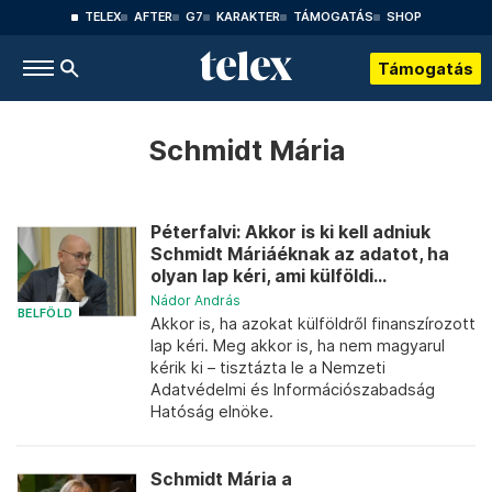
TELEX
AFTER
G7
KARAKTER
TÁMOGATÁS
SHOP
Támogatás
Schmidt Mária
Péterfalvi: Akkor is ki kell adniuk
Schmidt Máriáéknak az adatot, ha
olyan lap kéri, ami külföldi...
Nádor András
BELFÖLD
Akkor is, ha azokat külföldről finanszírozott
lap kéri. Meg akkor is, ha nem magyarul
kérik ki – tisztázta le a Nemzeti
Adatvédelmi és Információszabadság
Hatóság elnöke.
Schmidt Mária a