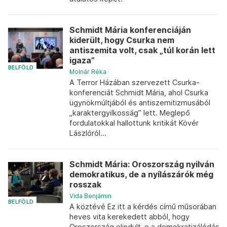
Schmidt Mária konferenciáján
kiderült, hogy Csurka nem
antiszemita volt, csak „túl korán lett
igaza”
BELFÖLD
Molnár Réka
A Terror Házában szervezett Csurka-
konferenciát Schmidt Mária, ahol Csurka
ügynökmúltjából és antiszemitizmusából
„karaktergyilkosság” lett. Meglepő
fordulatokkal hallottunk kritikát Kövér
Lászlóról...
Schmidt Mária: Oroszország nyilván
demokratikus, de a nyílászárók még
rosszak
Vida Benjámin
BELFÖLD
A köztévé Ez itt a kérdés című műsorában
heves vita kerekedett abból, hogy
Oroszország elindult-e a demokratizálódás