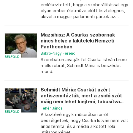
emlékeztetett, hogy a szoborállítással egy
olyan ember életműve előtt tisztelegnek,
akivel a magyar parlamenti pártok az...
Mazsihisz: A Csurka-szobornak
nincs helye a lakiteleki Nemzeti
Pantheonban
Bakró-Nagy Ferenc
BELFÖLD
Szombaton avatják fel Csurka István bronz
mellszobrát, Schmidt Mária is beszédet
mond.
Schmidt Mária: Csurkát azért
antiszemitázták, mert a zsidó szót
máig nem lehet kiejteni, tabusítva...
Fehér János
BELFÖLD
A köztévé egyik műsorában arról
beszélgettek, hogy Csurka István nem volt
antiszemita, és a média alkotott róla
utálatos képet.