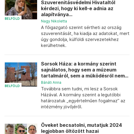
Szuverenitásvédelmi Hivataltól
kérdezi, hogy ki kell-e adnia az
alapítványa...
BELFÖLD
Nagy Nikoletta
A főigazgató szerint sértheti az ország
szuverenitását, ha kiadja az adatokat, mert
úgy gondolja, külföldi szervezetekhez
kerülhetnek.
Sorsok Háza: a kormány szerint
sajnálatos, hogy sem a múzeum
tartalmáról, sem a működésről nem...
Bánáti Anna
BELFÖLD
Továbbra sem tudni, mi lesz a Sorsok
Házával. A kormány szerint a legutóbbi
határozatuk „egyértelműen fogalmaz” az
intézmény jövőjéről.
Öveket becsatolni, mutatjuk 2024
legjobban öltözött hazai