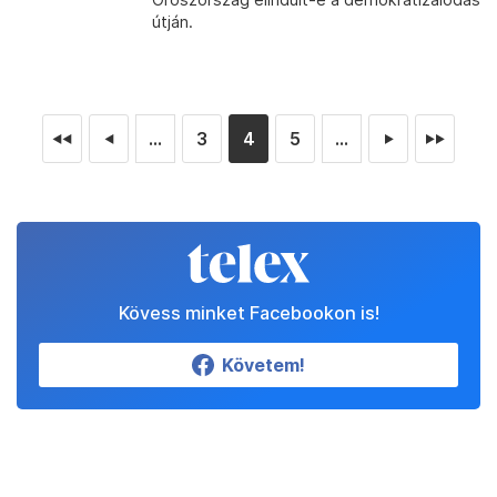
útján.
...
3
4
5
...
◄◄
◄
►
►►
Kövess minket Facebookon is!
Követem!