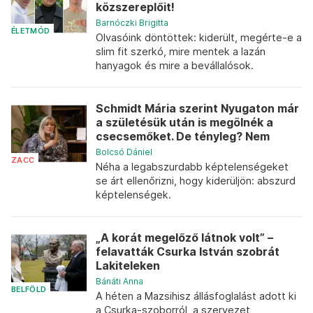
közszereplőit!
Barnóczki Brigitta
ÉLETMÓD
Olvasóink döntöttek: kiderült, megérte-e a
slim fit szerkó, mire mentek a lazán
hanyagok és mire a bevállalósok.
Schmidt Mária szerint Nyugaton már
a születésük után is megölnék a
csecsemőket. De tényleg? Nem
Bolcsó Dániel
ZACC
Néha a legabszurdabb képtelenségeket
se árt ellenőrizni, hogy kiderüljön: abszurd
képtelenségek.
„A korát megelőző látnok volt” –
felavatták Csurka István szobrát
Lakiteleken
Bánáti Anna
BELFÖLD
A héten a Mazsihisz állásfoglalást adott ki
a Csurka-szoborról, a szervezet