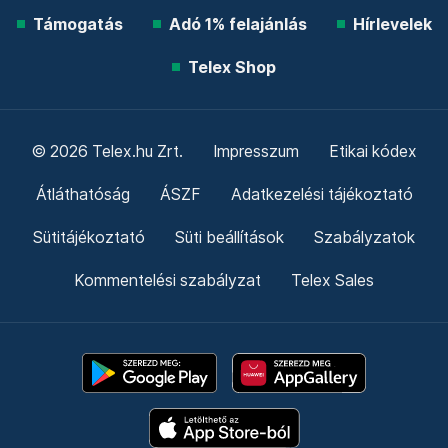
Támogatás
Adó 1% felajánlás
Hírlevelek
Telex Shop
© 2026 Telex.hu Zrt.
Impresszum
Etikai kódex
Átláthatóság
ÁSZF
Adatkezelési tájékoztató
Sütitájékoztató
Süti beállítások
Szabályzatok
Kommentelési szabályzat
Telex Sales