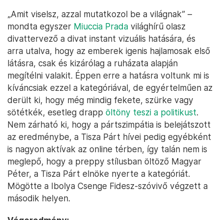
„Amit viselsz, azzal mutatkozol be a világnak” –
mondta egyszer
Miuccia Prada
világhírű olasz
divattervező a divat instant vizuális hatására, és
arra utalva, hogy az emberek igenis hajlamosak első
látásra, csak és kizárólag a ruházata alapján
megítélni valakit. Éppen erre a hatásra voltunk mi is
kíváncsiak ezzel a kategóriával, de egyértelműen az
derült ki, hogy még mindig fekete, szürke vagy
sötétkék, esetleg drapp
öltöny teszi a politikust
.
Nem zárható ki, hogy a pártszimpátia is belejátszott
az eredménybe, a Tisza Párt hívei pedig egyébként
is nagyon aktívak az online térben, így talán nem is
meglepő, hogy a preppy stílusban öltöző Magyar
Péter, a Tisza Párt elnöke nyerte a kategóriát.
Mögötte a Ibolya Csenge Fidesz-szóvivő végzett a
második helyen.