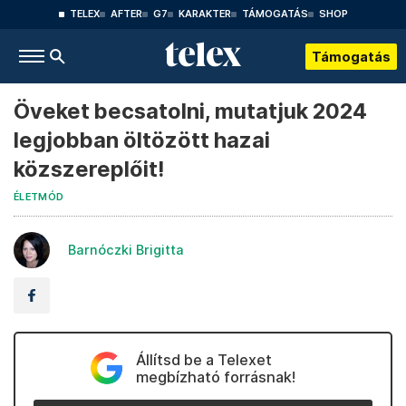
TELEX
AFTER
G7
KARAKTER
TÁMOGATÁS
SHOP
Támogatás
Öveket becsatolni, mutatjuk 2024
legjobban öltözött hazai
közszereplőit!
ÉLETMÓD
Barnóczki Brigitta
Állítsd be a Telexet
megbízható forrásnak!