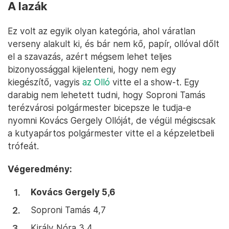
A lazák
Ez volt az egyik olyan kategória, ahol váratlan
verseny alakult ki, és bár nem kő, papír, ollóval dőlt
el a szavazás, azért mégsem lehet teljes
bizonyossággal kijelenteni, hogy nem egy
kiegészítő, vagyis
az Olló
vitte el a show-t. Egy
darabig nem lehetett tudni, hogy Soproni Tamás
terézvárosi polgármester bicepsze le tudja-e
nyomni Kovács Gergely Ollóját, de végül mégiscsak
a kutyapártos polgármester vitte el a képzeletbeli
trófeát.
Végeredmény:
Kovács Gergely 5,6
Soproni Tamás 4,7
Király Nóra 3,4