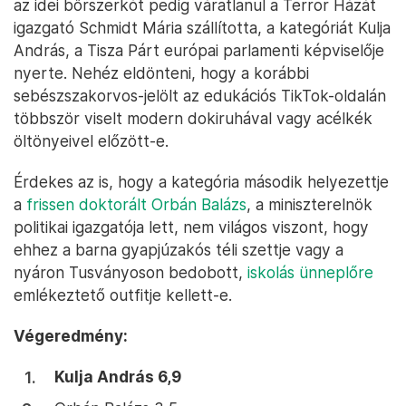
az idei bőrszerkót pedig váratlanul a Terror Házát
igazgató Schmidt Mária szállította, a kategóriát Kulja
András, a Tisza Párt európai parlamenti képviselője
nyerte. Nehéz eldönteni, hogy a korábbi
sebészszakorvos-jelölt az edukációs TikTok-oldalán
többször viselt modern dokiruhával vagy acélkék
öltönyeivel előzött-e.
Érdekes az is, hogy a kategória második helyezettje
a
frissen doktorált Orbán Balázs
, a miniszterelnök
politikai igazgatója lett, nem világos viszont, hogy
ehhez a barna gyapjúzakós téli szettje vagy a
nyáron Tusványoson bedobott,
iskolás ünneplőre
emlékeztető outfitje kellett-e.
Végeredmény:
Kulja András 6,9