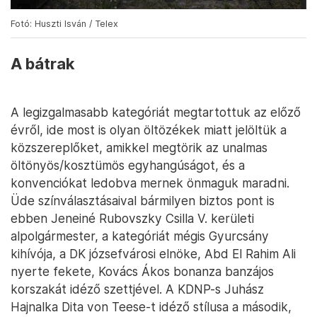
Fotó: Huszti Isván / Telex
A bátrak
A legizgalmasabb kategóriát megtartottuk az előző
évről, ide most is olyan öltözékek miatt jelöltük a
közszereplőket, amikkel megtörik az unalmas
öltönyös/kosztümös egyhangúságot, és a
konvenciókat ledobva mernek önmaguk maradni.
Üde színválasztásaival bármilyen biztos pont is
ebben Jeneiné Rubovszky Csilla V. kerületi
alpolgármester, a kategóriát mégis Gyurcsány
kihívója, a DK józsefvárosi elnöke, Abd El Rahim Ali
nyerte fekete, Kovács Ákos bonanza banzájos
korszakát idéző szettjével. A KDNP-s Juhász
Hajnalka Dita von Teese-t idéző stílusa a második,