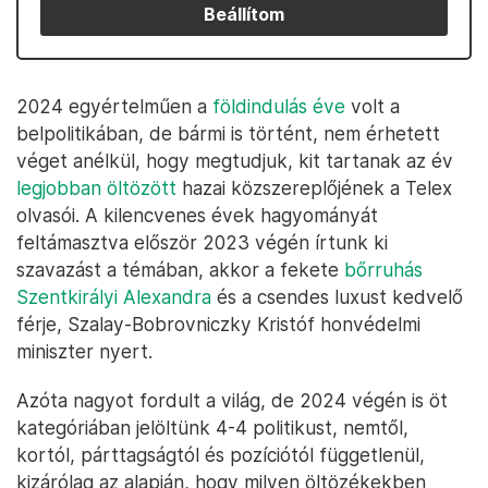
Beállítom
2024 egyértelműen a
földindulás éve
volt a
belpolitikában, de bármi is történt, nem érhetett
véget anélkül, hogy megtudjuk, kit tartanak az év
legjobban öltözött
hazai közszereplőjének a Telex
olvasói. A kilencvenes évek hagyományát
feltámasztva először 2023 végén írtunk ki
szavazást a témában, akkor a fekete
bőrruhás
Szentkirályi Alexandra
és a csendes luxust kedvelő
férje, Szalay-Bobrovniczky Kristóf honvédelmi
miniszter nyert.
Azóta nagyot fordult a világ, de 2024 végén is öt
kategóriában jelöltünk 4-4 politikust, nemtől,
kortól, párttagságtól és pozíciótól függetlenül,
kizárólag az alapján, hogy milyen öltözékekben