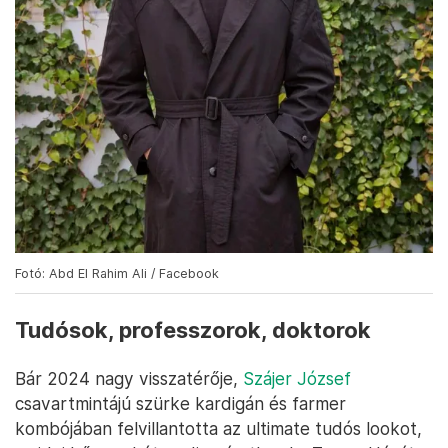
Fotó: Abd El Rahim Ali / Facebook
Tudósok, professzorok, doktorok
Bár 2024 nagy visszatérője,
Szájer József
csavartmintájú szürke kardigán és farmer
kombójában felvillantotta az ultimate tudós lookot,