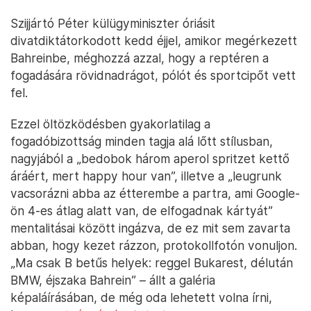
Szijjártó Péter külügyminiszter óriásit
divatdiktátorkodott kedd éjjel, amikor megérkezett
Bahreinbe, méghozzá azzal, hogy a reptéren a
fogadására rövidnadrágot, pólót és sportcipőt vett
fel.
Ezzel öltözködésben gyakorlatilag a
fogadóbizottság minden tagja alá lőtt stílusban,
nagyjából a „bedobok három aperol spritzet kettő
áráért, mert happy hour van”, illetve a „leugrunk
vacsorázni abba az étterembe a partra, ami Google-
ön 4-es átlag alatt van, de elfogadnak kártyát”
mentalitásai között ingázva, de ez mit sem zavarta
abban, hogy kezet rázzon, protokollfotón vonuljon.
„Ma csak B betűs helyek: reggel Bukarest, délután
BMW, éjszaka Bahrein” – állt a galéria
képaláírásában, de még oda lehetett volna írni,