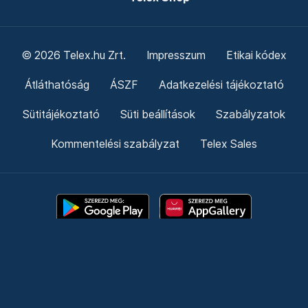
© 2026 Telex.hu Zrt.
Impresszum
Etikai kódex
Átláthatóság
ÁSZF
Adatkezelési tájékoztató
Sütitájékoztató
Süti beállítások
Szabályzatok
Kommentelési szabályzat
Telex Sales