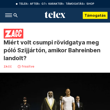
TELEX
AFTER
G7
KARAKTER
TÁMOGATÁS
SHOP
Támogatás
Miért volt csumpi rövidgatya meg
póló Szijjártón, amikor Bahreinben
landolt?
frissítve
ZACC