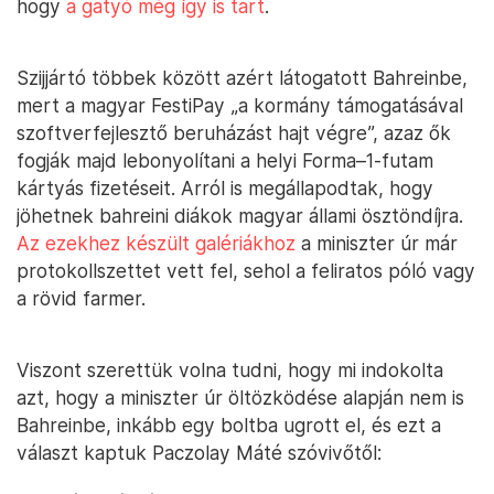
hogy
a gatyó még így is tart
.
Szijjártó többek között azért látogatott Bahreinbe,
mert a magyar FestiPay „a kormány támogatásával
szoftverfejlesztő beruházást hajt végre”, azaz ők
fogják majd lebonyolítani a helyi Forma–1-futam
kártyás fizetéseit. Arról is megállapodtak, hogy
jöhetnek bahreini diákok magyar állami ösztöndíjra.
Az ezekhez készült galériákhoz
a miniszter úr már
protokollszettet vett fel, sehol a feliratos póló vagy
a rövid farmer.
Viszont szerettük volna tudni, hogy mi indokolta
azt, hogy a miniszter úr öltözködése alapján nem is
Bahreinbe, inkább egy boltba ugrott el, és ezt a
választ kaptuk Paczolay Máté szóvivőtől: