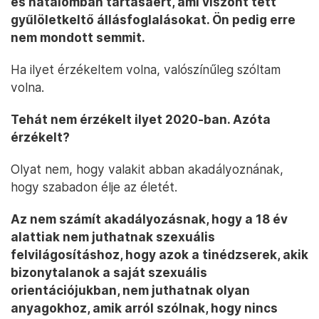
és hatalomban tartásáért, ami viszont tett
gyűlöletkeltő állásfoglalásokat. Ön pedig erre
nem mondott semmit.
Ha ilyet érzékeltem volna, valószínűleg szóltam
volna.
Tehát nem érzékelt ilyet 2020-ban. Azóta
érzékelt?
Olyat nem, hogy valakit abban akadályoznának,
hogy szabadon élje az életét.
Az nem számít akadályozásnak, hogy a 18 év
alattiak nem juthatnak szexuális
felvilágosításhoz, hogy azok a tinédzserek, akik
bizonytalanok a saját szexuális
orientációjukban, nem juthatnak olyan
anyagokhoz, amik arról szólnak, hogy nincs