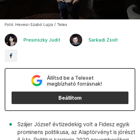
Fotó: Hevesi-Szabó Lujza / Telex
Presinszky Judit
Sarkadi Zsolt
Állítsd be a Telexet
megbízható forrásnak!
Beállítom
Szájer József évtizedekig volt a Fidesz egyik
prominens politikusa, az Alaptörvényt is jórészt
ő írta. Politikai karrierje 2020 novemberében