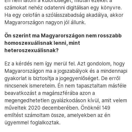
Én nem látom a különbséget, miután ezeket a
számokat nehéz odatenni digitálisan egy könyvre.
Ha egy celofán a szólásszabadság akadálya, akkor
Magyarországon nagyon jól állunk.
Ön szerint ma Magyarországon nem rosszabb
homoszexuálisnak lenni, mint
heteroszexuálisnak?
Ez a kérdés nem így merül fel. Azt gondolom, hogy
Magyarországon ma a jogszabályok és a mindennapi
gyakorlat is biztosítja a jogegyenlőséget. De erről
nincsenek ismereteim. Én nem tapasztaltam másféle
beavatkozást a magánszférába azon a
megengedhetetlen gyalázkodáson kívül, amit velem
műveltek 2020 decemberében. Önöknél 149
említést számoltam össze, amelyekben az én
ügyemmel foglalkoztak.