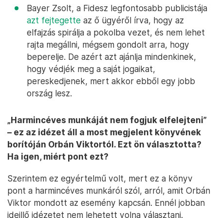
Bayer Zsolt, a Fidesz legfontosabb publicistája
azt fejtegette
az ő ügyéről írva, hogy az
elfajzás spirálja a pokolba vezet, és nem lehet
rajta megállni, mégsem gondolt arra, hogy
beperelje. De azért azt ajánlja mindenkinek,
hogy védjék meg a saját jogaikat,
pereskedjenek, mert akkor ebből egy jobb
ország lesz.
„Harmincéves munkáját nem fogjuk elfelejteni”
– ez az idézet áll a most megjelent könyvének
borítóján Orbán Viktortól. Ezt ön választotta?
Ha igen, miért pont ezt?
Szerintem ez egyértelmű volt, mert ez a könyv
pont a harmincéves munkáról szól, arról, amit Orbán
Viktor mondott az esemény kapcsán. Ennél jobban
ideillő idézetet nem lehetett volna választani.