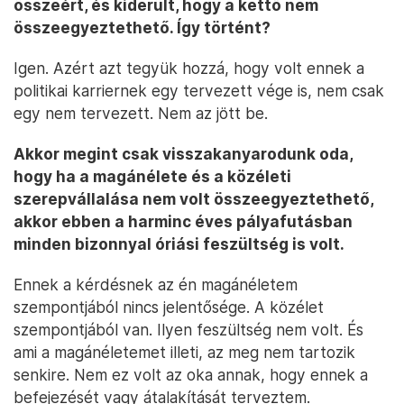
összeért, és kiderült, hogy a kettő nem
összeegyeztethető. Így történt?
Igen. Azért azt tegyük hozzá, hogy volt ennek a
politikai karriernek egy tervezett vége is, nem csak
egy nem tervezett. Nem az jött be.
Akkor megint csak visszakanyarodunk oda,
hogy ha a magánélete és a közéleti
szerepvállalása nem volt összeegyeztethető,
akkor ebben a harminc éves pályafutásban
minden bizonnyal óriási feszültség is volt.
Ennek a kérdésnek az én magánéletem
szempontjából nincs jelentősége. A közélet
szempontjából van. Ilyen feszültség nem volt. És
ami a magánéletemet illeti, az meg nem tartozik
senkire. Nem ez volt az oka annak, hogy ennek a
befejezését vagy átalakítását terveztem.