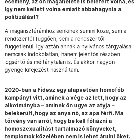
esemény, az ön magánélete is belefért volna, és
így nem kellett volna emiatt abbahagynia a
politizálást?
A magánszférámhoz senkinek semmi köze, sem a
rendszertől függően, sem a rendszertől
függetlenül. Így aztán annak a nyilvános tárgyalása
nemcsak indokolatlan, hanem jelentős részben
jogsértő és méltánytalan is. És akkor nagyon
gyenge kifejezést használtam.
2020-ban a Fidesz egy alapvetően homofób
kampányt vitt, aminek a vége az lett, hogy az
alkotmányba – aminek ön ugye az atyja –
belekerült, hogy az anya nő, az apa férfi. Ma
törvény van arról, hogy be kell fóliázni a
homoszexualitást tartalmazó könyveket,
templomok közelében nem is lehet árulni őket.