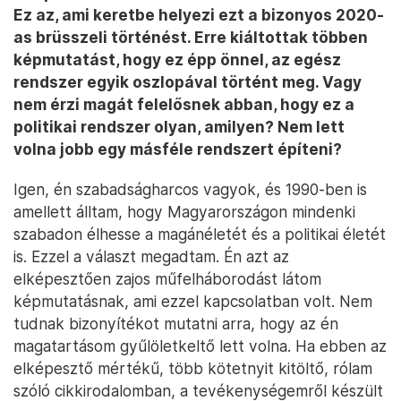
Ez az, ami keretbe helyezi ezt a bizonyos 2020-
as brüsszeli történést. Erre kiáltottak többen
képmutatást, hogy ez épp önnel, az egész
rendszer egyik oszlopával történt meg. Vagy
nem érzi magát felelősnek abban, hogy ez a
politikai rendszer olyan, amilyen? Nem lett
volna jobb egy másféle rendszert építeni?
Igen, én szabadságharcos vagyok, és 1990-ben is
amellett álltam, hogy Magyarországon mindenki
szabadon élhesse a magánéletét és a politikai életét
is. Ezzel a választ megadtam. Én azt az
elképesztően zajos műfelháborodást látom
képmutatásnak, ami ezzel kapcsolatban volt. Nem
tudnak bizonyítékot mutatni arra, hogy az én
magatartásom gyűlöletkeltő lett volna. Ha ebben az
elképesztő mértékű, több kötetnyit kitöltő, rólam
szóló cikkirodalomban, a tevékenységemről készült