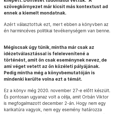
kilépett. Döntését tudomásul vettük.” A
szövegkörnyezet már kicsit más kontextust ad
ennek a kiemelt mondatnak.
Azért választottuk ezt, mert ebben a könyvben az
én harmincéves politikai tevékenységem van benne.
Mégiscsak úgy tűnik, mintha már csak az
idézetválasztással is felelevenítené a
történést, amit ön csak eseménynek nevez, de
ami véget vetett az ön közéleti pályájának.
Pedig mintha még a könyvbemutatóján is
mindenki kerülte volna ezt a témát.
Ez a könyv még 2020. november 27-e előtt készült.
És pontosan ugyanaz volt a célja, amit Orbán Viktor
is megfogalmazott december 2-án. Hogy nem egy
karikatúra vagyok, nem egy esemény határozza