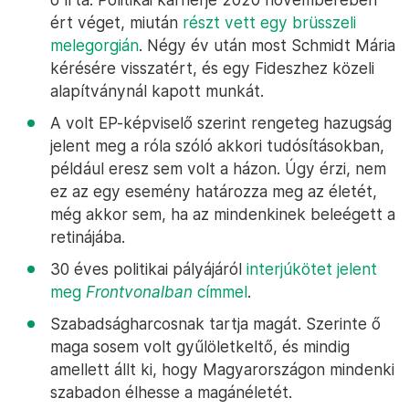
ért véget, miután
részt vett egy brüsszeli
melegorgián
. Négy év után most Schmidt Mária
kérésére visszatért, és egy Fideszhez közeli
alapítványnál kapott munkát.
A volt EP-képviselő szerint rengeteg hazugság
jelent meg a róla szóló akkori tudósításokban,
például eresz sem volt a házon. Úgy érzi, nem
ez az egy esemény határozza meg az életét,
még akkor sem, ha az mindenkinek beleégett a
retinájába.
30 éves politikai pályájáról
interjúkötet jelent
meg
Frontvonalban
címmel
.
Szabadságharcosnak tartja magát. Szerinte ő
maga sosem volt gyűlöletkeltő, és mindig
amellett állt ki, hogy Magyarországon mindenki
szabadon élhesse a magánéletét.