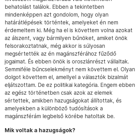
behatolást találok. Ebben a tekintetben
mindenképpen azt gondolom, hogy olyan
határátlépések történtek, amelyeket én nem
érdemeltem ki. Még ha el is követtem volna azokat
az álszent, vagy bármilyen bűnöket, amiket önök
felsorakoztatnak, még akkor is súlyosan
megsértették az én magánszférához fűződő
jogaimat. És ebben önök is oroszlánrészt vállaltak.
Semmiféle bűncselekményt nem követtem el. Olyan
dolgot követtem el, amellyel a választók bizalmát
eljátszottam. De ez politikai kategória. Engem ebben
az egész történetben csak azok az elemek
sértettek, amikben hazugságokat állítottak, és
amelyekben a különböző tudósítások a
magánszférám legbelső körébe hatoltak be.
Mik voltak a hazugságok?