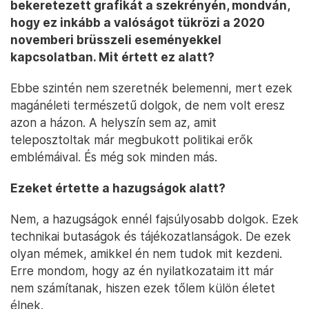
bekeretezett grafikát a szekrényén, mondván,
hogy ez inkább a valóságot tükrözi a 2020
novemberi brüsszeli eseményekkel
kapcsolatban. Mit értett ez alatt?
Ebbe szintén nem szeretnék belemenni, mert ezek
magánéleti természetű dolgok, de nem volt eresz
azon a házon. A helyszín sem az, amit
teleposztoltak már megbukott politikai erők
emblémáival. És még sok minden más.
Ezeket értette a hazugságok alatt?
Nem, a hazugságok ennél fajsúlyosabb dolgok. Ezek
technikai butaságok és tájékozatlanságok. De ezek
olyan mémek, amikkel én nem tudok mit kezdeni.
Erre mondom, hogy az én nyilatkozataim itt már
nem számítanak, hiszen ezek tőlem külön életet
élnek.