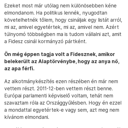
Ezeket most már utólag nem különösebben kéne
elmondanom. Ha politikus lennék, nyugodtan
követelhetnék tőlem, hogy csináljak egy listát arról,
mi az, amivel egyetértek, mi az, amivel nem. Azért
túlnyomó többségben ma is tudom vállalni azt, amit
a Fidesz csinál kormányzó pártként.
Ön még éppen tagja volt a Fidesznek, amikor
belekerült az Alaptörvénybe, hogy az anya nő,
az apa férfi.
Az alkotmánykészítés ezen részében én már nem
vettem részt. 2011-12-ben vettem részt benne.
Európai parlamenti képviselő voltam, tehát nem
szavaztam róla az Országgyűlésben. Hogy én ezzel
a mondattal egyetértek-e vagy sem, azt meg nem
kívánom elmondani.