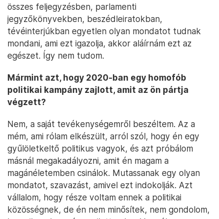
összes feljegyzésben, parlamenti
jegyzőkönyvekben, beszédleiratokban,
tévéinterjúkban egyetlen olyan mondatot tudnak
mondani, ami ezt igazolja, akkor aláírnám ezt az
egészet. Így nem tudom.
Mármint azt, hogy 2020-ban egy homofób
politikai kampány zajlott, amit az ön pártja
végzett?
Nem, a saját tevékenységemről beszéltem. Az a
mém, ami rólam elkészült, arról szól, hogy én egy
gyűlöletkeltő politikus vagyok, és azt próbálom
másnál megakadályozni, amit én magam a
magánéletemben csinálok. Mutassanak egy olyan
mondatot, szavazást, amivel ezt indokolják. Azt
vállalom, hogy része voltam ennek a politikai
közösségnek, de én nem minősítek, nem gondolom,