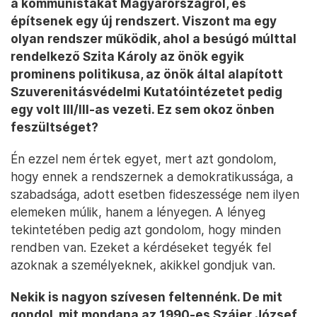
a kommunistákat Magyarországról, és
építsenek egy új rendszert. Viszont ma egy
olyan rendszer működik, ahol a besúgó múlttal
rendelkező Szita Károly az önök egyik
prominens politikusa, az önök által alapított
Szuverenitásvédelmi Kutatóintézetet pedig
egy volt III/III-as vezeti. Ez sem okoz önben
feszültséget?
Én ezzel nem értek egyet, mert azt gondolom,
hogy ennek a rendszernek a demokratikussága, a
szabadsága, adott esetben fideszessége nem ilyen
elemeken múlik, hanem a lényegen. A lényeg
tekintetében pedig azt gondolom, hogy minden
rendben van. Ezeket a kérdéseket tegyék fel
azoknak a személyeknek, akikkel gondjuk van.
Nekik is nagyon szívesen feltennénk. De mit
gondol, mit mondana az 1990-es Szájer József