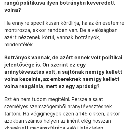
rangú politikusa ilyen botrányba keveredett
volna?
Ha ennyire specifikusan körülírja, ha az én esetemre
montírozza, akkor rendben van. De a valóságban
azért nézzenek körül, vannak botrányok,
mindenfélék.
Botrányok vannak, de azért ennek volt politikai
jelentősége is. Ön szerint ez egy
aránytévesztés volt, a sajtónak nem így kellett
volna kezelnie, az embereknek nem így kellett
volna reagálnia, mert ez egy apróság?
Ezt én nem tudom megítélni. Persze a saját
személyes szemszögemből aránytévesztésnek
tartom. Ha végigmegyek ezen a 149 cikken, akkor
azokban számos helyen az imént elég hosszan
kivesézett magánszférába való illetéktelen