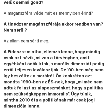
velük semmi gond?
A magánszféra védelmét ez mennyiben érinti?
A tinédzser magánszférája akkor rendben van?
Nem sérül?
Az állam nem sérti meg.
A Fideszre mintha jellemző lenne, hogy mindig
csak azt nézik, mi van a törvényben, amit
egyébként önök írtak, a morális dimenziót pedig
erről teljesen leválasztják. De ‘90-ben még nem
így beszéltek a morálról. Ön konkrétan azt
mondta 1990-ben az ÉS-nek, hogy „mi még nem
adtuk fel azt az alapeszménket, hogy a politika
nem szükségképpen immorális”. Úgy tűnik,
mintha 2010 óta a politikának már csak jogi
dimenziója lenne.