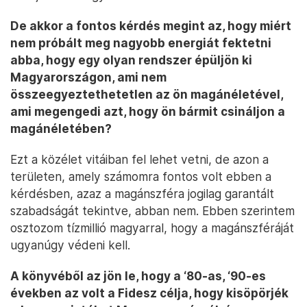
De akkor a fontos kérdés megint az, hogy miért
nem próbált meg nagyobb energiát fektetni
abba, hogy egy olyan rendszer épüljön ki
Magyarországon, ami nem
összeegyeztethetetlen az ön magánéletével,
ami megengedi azt, hogy ön bármit csináljon a
magánéletében?
Ezt a közélet vitáiban fel lehet vetni, de azon a
területen, amely számomra fontos volt ebben a
kérdésben, azaz a magánszféra jogilag garantált
szabadságát tekintve, abban nem. Ebben szerintem
osztozom tízmillió magyarral, hogy a magánszféráját
ugyanúgy védeni kell.
A könyvéből az jön le, hogy a ‘80-as, ‘90-es
években az volt a Fidesz célja, hogy kisöpörjék