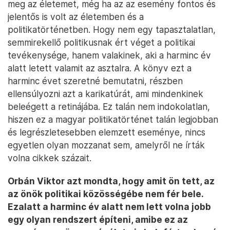
meg az életemet, még ha az az esemény fontos és
jelentős is volt az életemben és a
politikatörténetben. Hogy nem egy tapasztalatlan,
semmirekellő politikusnak ért véget a politikai
tevékenysége, hanem valakinek, aki a harminc év
alatt letett valamit az asztalra. A könyv ezt a
harminc évet szeretné bemutatni, részben
ellensúlyozni azt a karikatúrát, ami mindenkinek
beleégett a retinájába. Ez talán nem indokolatlan,
hiszen ez a magyar politikatörténet talán legjobban
és legrészletesebben elemzett eseménye, nincs
egyetlen olyan mozzanat sem, amelyről ne írták
volna cikkek százait.
Orbán Viktor azt mondta, hogy amit ön tett, az
az önök politikai közösségébe nem fér bele.
Ezalatt a harminc év alatt nem lett volna jobb
egy olyan rendszert építeni, amibe ez az