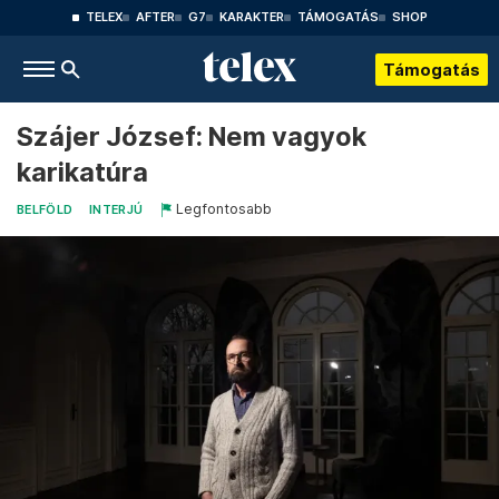
TELEX
AFTER
G7
KARAKTER
TÁMOGATÁS
SHOP
Támogatás
Szájer József: Nem vagyok
karikatúra
Legfontosabb
BELFÖLD
INTERJÚ