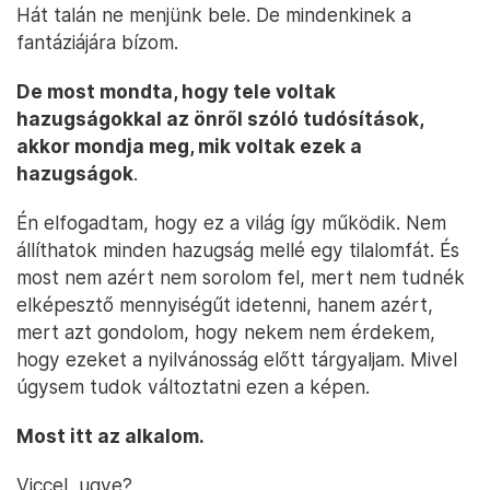
Hát talán ne menjünk bele. De mindenkinek a
fantáziájára bízom.
De most mondta, hogy tele voltak
hazugságokkal az önről szóló tudósítások,
akkor mondja meg, mik voltak ezek a
hazugságok
.
Én elfogadtam, hogy ez a világ így működik. Nem
állíthatok minden hazugság mellé egy tilalomfát. És
most nem azért nem sorolom fel, mert nem tudnék
elképesztő mennyiségűt idetenni, hanem azért,
mert azt gondolom, hogy nekem nem érdekem,
hogy ezeket a nyilvánosság előtt tárgyaljam. Mivel
úgysem tudok változtatni ezen a képen.
Most itt az alkalom.
Viccel, ugye?