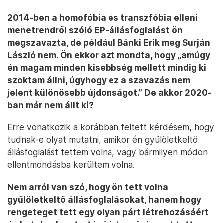
2014-ben a homofóbia és transzfóbia elleni
menetrendről szóló EP-állásfoglalást ön
megszavazta, de például Bánki Erik meg Surján
László nem. Ön ekkor azt mondta, hogy „amúgy
én magam minden kisebbség mellett mindig ki
szoktam állni, úgyhogy ez a szavazás nem
jelent különösebb újdonságot.” De akkor 2020-
ban már nem állt ki?
Erre vonatkozik a korábban feltett kérdésem, hogy
tudnak-e olyat mutatni, amikor én gyűlöletkeltő
állásfoglalást tettem volna, vagy bármilyen módon
ellentmondásba kerültem volna.
Nem arról van szó, hogy ön tett volna
gyűlöletkeltő állásfoglalásokat, hanem hogy
rengeteget tett egy olyan párt létrehozásáért