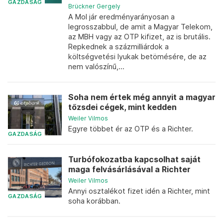
GAZDASÁG
Brückner Gergely
A Mol jár eredményarányosan a
legrosszabbul, de amit a Magyar Telekom,
az MBH vagy az OTP kifizet, az is brutális.
Repkednek a százmilliárdok a
költségvetési lyukak betömésére, de az
nem valószínű,...
Soha nem értek még annyit a magyar
tőzsdei cégek, mint kedden
Weiler Vilmos
Egyre többet ér az OTP és a Richter.
GAZDASÁG
Turbófokozatba kapcsolhat saját
maga felvásárlásával a Richter
Weiler Vilmos
Annyi osztalékot fizet idén a Richter, mint
GAZDASÁG
soha korábban.