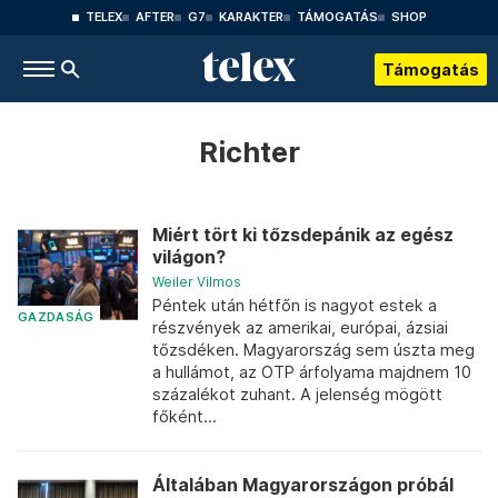
TELEX
AFTER
G7
KARAKTER
TÁMOGATÁS
SHOP
Támogatás
Richter
Miért tört ki tőzsdepánik az egész
világon?
Weiler Vilmos
Péntek után hétfőn is nagyot estek a
GAZDASÁG
részvények az amerikai, európai, ázsiai
tőzsdéken. Magyarország sem úszta meg
a hullámot, az OTP árfolyama majdnem 10
százalékot zuhant. A jelenség mögött
főként...
Általában Magyarországon próbál