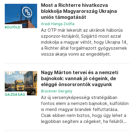
Most a Richterre hivatkozva
blokkolja Magyarország Ukrajna
uniós támogatását
Aradi Hanga Zsófia
KÜLFÖLD
Az OTP már lekerült az ukránok háborús
szponzor-listájáról, Szijjártó most azzal
indokolja a magyar vétót, hogy Ukrajna 14,
a Richter által forgalmazott gyógyszernek
vissza akarja vonni az engedélyét.
Nagy Márton tervei és a nemzeti
bajnokok: vannak jó cégeink, de
eléggé önsorsrontók vagyunk
Brückner Gergely
GAZDASÁG
Az új versenyképességi stratégiában
fontos elem a nemzeti bajnokok, külföldön
is menő magyar brandek felfuttatása.
Csak ebben nem biztos, hogy úgy lehet a
legjobban segíteni a cégeket, ha felülről...