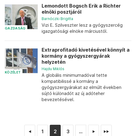
Lemondott Bogsch Erik a Richter
elnöki posztjáról
Barnóczki Brigitta
Vizi E. Szilveszter lesz a gyógyszercég
GAZDASÁG
igazgatósági elnöke márciustól.
Extraprofitadó kivetésével könnyít a
kormány a gyógyszergyárak
helyzetén
Hajdu Miklós
KÖZÉLET
A globális minimumadóval tette
kompatibilissé a kormány a
gyógyszergyárakat az elmúlt években
sújtó különadót az új adóteher
bevezetésével.
1
2
3
...
◄
►
►►