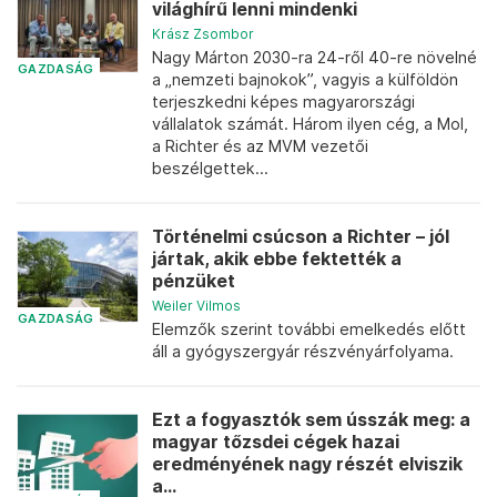
világhírű lenni mindenki
Krász Zsombor
Nagy Márton 2030-ra 24-ről 40-re növelné
GAZDASÁG
a „nemzeti bajnokok”, vagyis a külföldön
terjeszkedni képes magyarországi
vállalatok számát. Három ilyen cég, a Mol,
a Richter és az MVM vezetői
beszélgettek...
Történelmi csúcson a Richter – jól
jártak, akik ebbe fektették a
pénzüket
Weiler Vilmos
GAZDASÁG
Elemzők szerint további emelkedés előtt
áll a gyógyszergyár részvényárfolyama.
Ezt a fogyasztók sem ússzák meg: a
magyar tőzsdei cégek hazai
eredményének nagy részét elviszik
a...