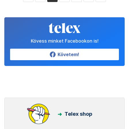
Kövess minket Facebookon is!
Követem!
Telex shop