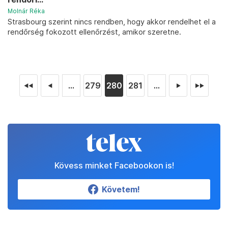
Molnár Réka
Strasbourg szerint nincs rendben, hogy akkor rendelhet el a
rendőrség fokozott ellenőrzést, amikor szeretne.
...
279
280
281
...
◄◄
◄
►
►►
Kövess minket Facebookon is!
Követem!