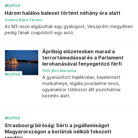
BELFÖLD
Három halálos baleset történt néhány óra alatt
Szalma Baksi Ferenc
Az M3-ason elgázoltak egy gyalogost, Veszprém megyében
pedig fának csapódott egy autó.
Áprilisig előzetesben marad a
terrortámadással és a Parlament
lerohanásával fenyegetőző férfi
Tóth-Biró Marianna
BELFÖLD
A gyanúsított hajléktalan, bejelentett
munkahelye, legális jövedelme nincs,
ugyanakkor többször állt pszichiátriai
kezelés alatt.
BELFÖLD
Strasbourgi bíróság: Sérti a jogállamiságot
Magyarországon a korlátok nélküli fokozott
rendőri...