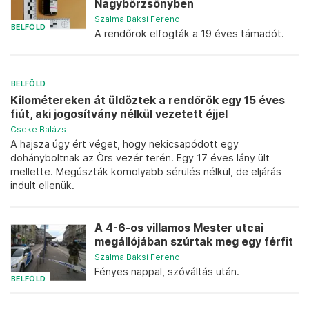
Nagybörzsönyben
Szalma Baksi Ferenc
BELFÖLD
A rendőrök elfogták a 19 éves támadót.
BELFÖLD
Kilométereken át üldöztek a rendőrök egy 15 éves
fiút, aki jogosítvány nélkül vezetett éjjel
Cseke Balázs
A hajsza úgy ért véget, hogy nekicsapódott egy
dohányboltnak az Örs vezér terén. Egy 17 éves lány ült
mellette. Megúszták komolyabb sérülés nélkül, de eljárás
indult ellenük.
A 4-6-os villamos Mester utcai
megállójában szúrtak meg egy férfit
Szalma Baksi Ferenc
Fényes nappal, szóváltás után.
BELFÖLD