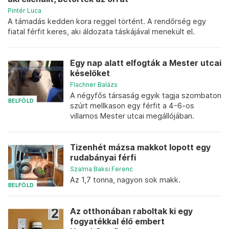
Pintér Luca
A támadás kedden kora reggel történt. A rendőrség egy
fiatal férfit keres, aki áldozata táskájával menekült el.
Egy nap alatt elfogták a Mester utcai
késelőket
Flachner Balázs
A négyfős társaság egyik tagja szombaton
BELFÖLD
szúrt mellkason egy férfit a 4-6-os
villamos Mester utcai megállójában.
Tizenhét mázsa makkot lopott egy
rudabányai férfi
Szalma Baksi Ferenc
Az 1,7 tonna, nagyon sok makk.
BELFÖLD
Az otthonában raboltak ki egy
fogyatékkal élő embert