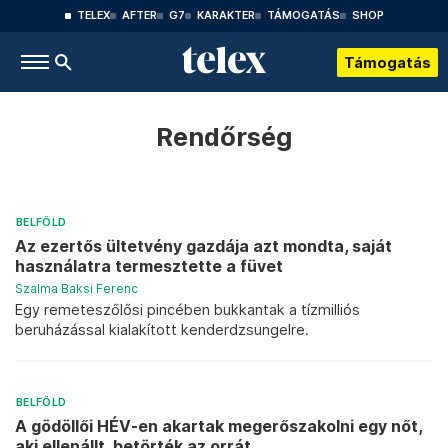
TELEX
AFTER
G7
KARAKTER
TÁMOGATÁS
SHOP
Támogatás
Rendőrség
BELFÖLD
Az ezertős ültetvény gazdája azt mondta, saját
használatra termesztette a füvet
Szalma Baksi Ferenc
Egy remeteszőlősi pincében bukkantak a tízmilliós
beruházással kialakított kenderdzsungelre.
BELFÖLD
A gödöllői HÉV-en akartak megerőszakolni egy nőt,
aki ellenállt, betörték az orrát