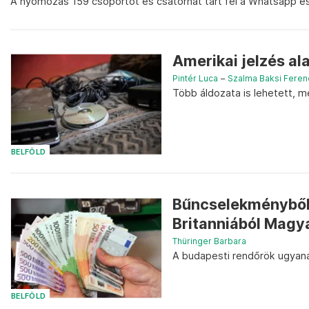
A nyomozás 159 csoportot és csatornát tárt fel a Whatsapp é
Amerikai jelzés ala
Pintér Luca
–
Szalma Baksi Feren
Több áldozata is lehetett, 
BELFÖLD
Bűncselekményből 
Britanniából Magya
Thüringer Barbara
A budapesti rendőrök ugyanak
BELFÖLD