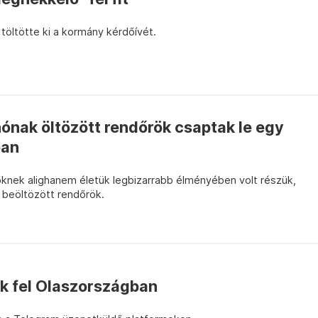
töltötte ki a kormány kérdőívét.
ónak öltözött rendőrök csaptak le egy
ban
őknek alighanem életük legbizarrabb élményében volt részük,
a beöltözött rendőrök.
k fel Olaszországban