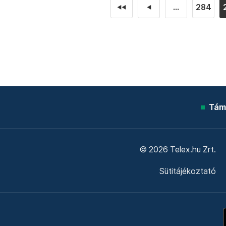
...
284
◄◄
◄
Tám
© 2026 Telex.hu Zrt.
Sütitájékoztató