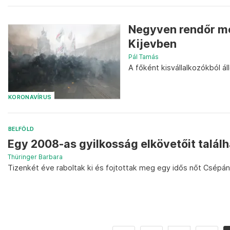
Negyven rendőr meg
Kijevben
Pál Tamás
A főként kisvállalkozókból ál
KORONAVÍRUS
BELFÖLD
Egy 2008-as gyilkosság elkövetőit talál
Thüringer Barbara
Tizenkét éve raboltak ki és fojtottak meg egy idős nőt Csépán.