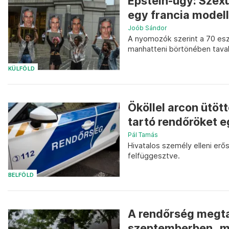
Epstein-ügy: Szexu
egy francia model
Joób Sándor
A nyomozók szerint a 70 eszt
manhatteni börtönében taval
KÜLFÖLD
Ököllel arcon ütöt
tartó rendőröket 
Pál Tamás
Hivatalos személy elleni erő
felfüggesztve.
BELFÖLD
A rendőrség megta
szeptemberben „me