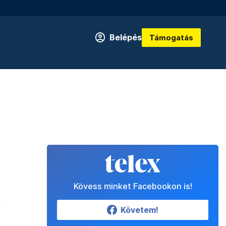
Belépés
Támogatás
Kövess minket Facebookon is!
Követem!