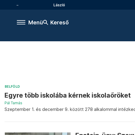
László
Menü
Kereső
BELFÖLD
Egyre több iskolába kérnek iskolaőröket
Pál Tamás
Szeptember 1. és december 9. között 278 alkalommal intézked