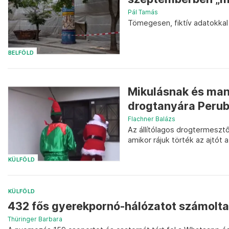
Pál Tamás
Tömegesen, fiktív adatokkal 
BELFÖLD
Mikulásnak és man
drogtanyára Peru
Flachner Balázs
Az állítólagos drogtermeszt
amikor rájuk törték az ajtót 
KÜLFÖLD
KÜLFÖLD
432 fős gyerekpornó-hálózatot számolta
Thüringer Barbara