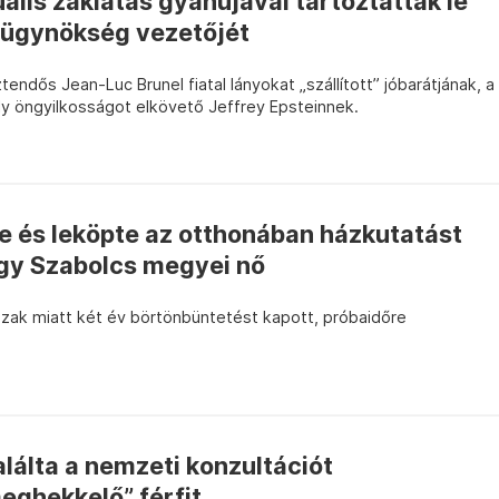
ális zaklatás gyanújával tartóztatták le
lügynökség vezetőjét
endős Jean-Luc Brunel fiatal lányokat „szállított” jóbarátjának, a
y öngyilkosságot elkövető Jeffrey Epsteinnek.
te és leköpte az otthonában házkutatást
egy Szabolcs megyei nő
szak miatt két év börtönbüntetést kapott, próbaidőre
lálta a nemzeti konzultációt
ghekkelő” férfit