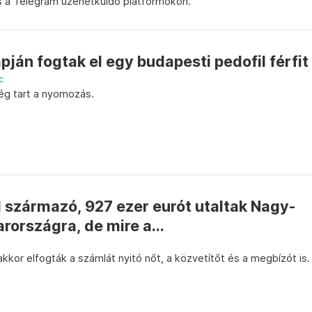
s a Telegram üzenetküldő platformokon.
pján fogtak el egy budapesti pedofil férfit
c
még tart a nyomozás.
származó, 927 ezer eurót utaltak Nagy-
rországra, de mire a...
kor elfogták a számlát nyitó nőt, a közvetítőt és a megbízót is.