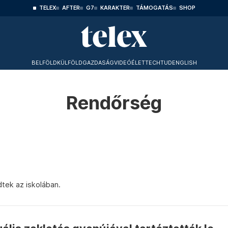
TELEX
AFTER
G7
KARAKTER
TÁMOGATÁS
SHOP
BELFÖLD
KÜLFÖLD
GAZDASÁG
VIDEÓ
ÉLET
TECHTUD
ENGLISH
Rendőrség
tek az iskolában.