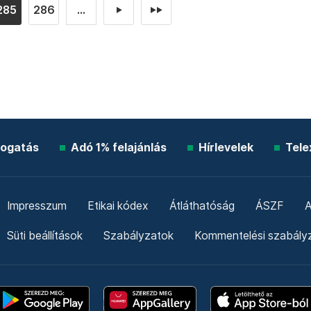
285
286
...
►
►►
ogatás
Adó 1% felajánlás
Hírlevelek
Tele
Impresszum
Etikai kódex
Átláthatóság
ÁSZF
A
Süti beállítások
Szabályzatok
Kommentelési szabály