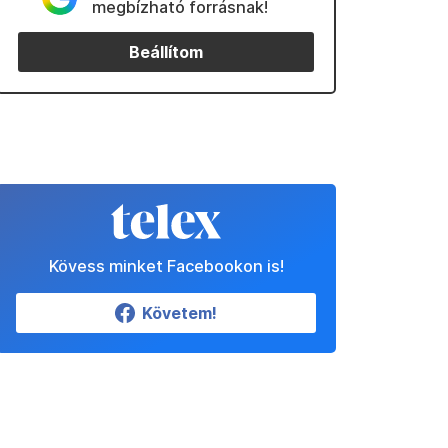
megbízható forrásnak!
Beállítom
Kövess minket Facebookon is!
Követem!