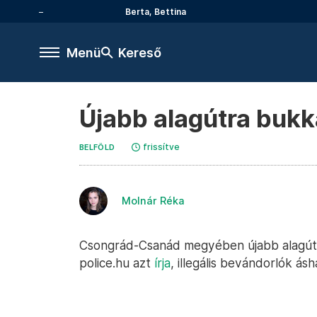
Berta, Bettina
Menü
Kereső
Újabb alagútra buk
frissítve
BELFÖLD
Molnár Réka
Csongrád-Csanád megyében újabb alagút
police.hu azt
írja
, illegális bevándorlók ásh