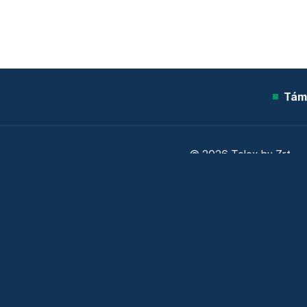
Tám
© 2026 Telex.hu Zrt.
Sütitájékoztató