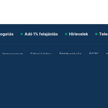
ogatás
Adó 1% felajánlás
Hírlevelek
Tele
Impresszum
Etikai kódex
Átláthatóság
ÁSZF
A
Süti beállítások
Szabályzatok
Kommentelési szabály