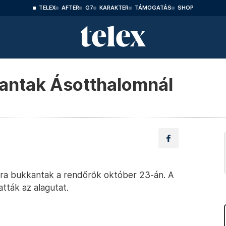
TELEX
AFTER
G7
KARAKTER
TÁMOGATÁS
SHOP
kantak Ásotthalomnál
ra bukkantak a rendőrök október 23-án. A
atták az alagutat.