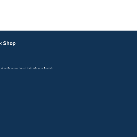
x Shop
datkezelési tájékoztató
zat
Telex Sales