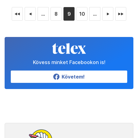
...
8
9
10
...
◄◄
◄
►
►►
Kövess minket Facebookon is!
Követem!