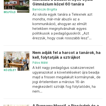
Gimnázium közel 60 tanára
Barnóczki Brigitta
BELFÖLD
Az iskola egyik tanára a Telexnek azt
mondta, már-már abuzív az a
kommunikáció, ahogyan az elmúlt
hetekben megnyilvánulnak egyes
politikusok a pedagógusokról. „Azt
érezzük, hogy csak rosszabb lesz”...
Nem adják fel a harcot a tanárok, ha
kell, folytatják a sztrájkot
Pálos Máté
A két nagy pedagógus szakszervezet
KÖZÉLET
ugyanazokat a követeléseket újra beadja
majd a frissen megalakult kormánynak, de
jogi értelemben a március 16-án
megkezdett sztrájk fog folytatódni, ha
nem...
A Punnany Massif, a Ricsárdgír és a