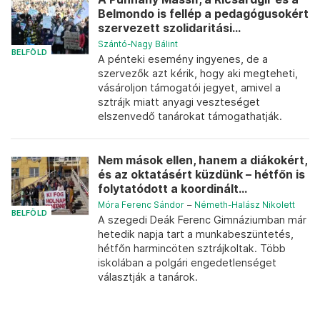
Belmondo is fellép a pedagógusokért
szervezett szolidaritási...
Szántó-Nagy Bálint
BELFÖLD
A pénteki esemény ingyenes, de a
szervezők azt kérik, hogy aki megteheti,
vásároljon támogatói jegyet, amivel a
sztrájk miatt anyagi veszteséget
elszenvedő tanárokat támogathatják.
Nem mások ellen, hanem a diákokért,
és az oktatásért küzdünk – hétfőn is
folytatódott a koordinált...
Móra Ferenc Sándor
–
Németh-Halász Nikolett
BELFÖLD
A szegedi Deák Ferenc Gimnáziumban már
hetedik napja tart a munkabeszüntetés,
hétfőn harmincöten sztrájkoltak. Több
iskolában a polgári engedetlenséget
választják a tanárok.