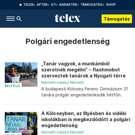
TELEX
AFTER
G7
KARAKTER
TÁMOGATÁS
SHOP
Támogatás
Polgári engedetlenség
„Tanár vagyok, a munkámból
szeretnék megélni” – flashmobot
szerveztek tanárok a Nyugati térre
Németh-Halász Nikolett
BELFÖLD
A budapesti Kölcsey Ferenc Gimnázium 31
tanára polgári engedetlenkedik hétfőn.
A Kölcseyben, az Illyésben és vidéki
iskolákban is megkezdődött a polgári
engedetlenség
Németh-Halász Nikolett