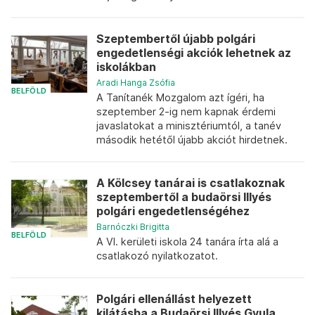
Szeptembertől újabb polgári
engedetlenségi akciók lehetnek az
iskolákban
Aradi Hanga Zsófia
BELFÖLD
A Tanítanék Mozgalom azt ígéri, ha
szeptember 2-ig nem kapnak érdemi
javaslatokat a minisztériumtól, a tanév
második hetétől újabb akciót hirdetnek.
A Kölcsey tanárai is csatlakoznak
szeptembertől a budaörsi Illyés
polgári engedetlenségéhez
Barnóczki Brigitta
BELFÖLD
A VI. kerületi iskola 24 tanára írta alá a
csatlakozó nyilatkozatot.
Polgári ellenállást helyezett
kilátásba a Budaörsi Illyés Gyula