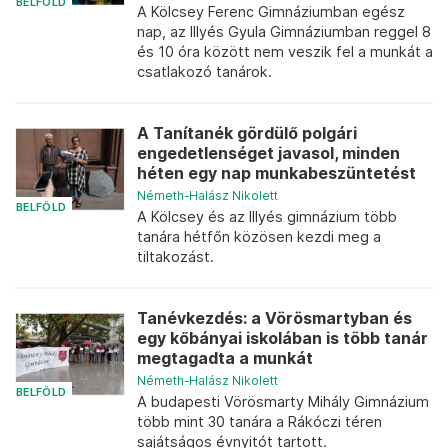
BELFÖLD
A Kölcsey Ferenc Gimnáziumban egész
nap, az Illyés Gyula Gimnáziumban reggel 8
és 10 óra között nem veszik fel a munkát a
csatlakozó tanárok.
A Tanítanék gördülő polgári
engedetlenséget javasol, minden
héten egy nap munkabeszüntetést
Németh-Halász Nikolett
BELFÖLD
A Kölcsey és az Illyés gimnázium több
tanára hétfőn közösen kezdi meg a
tiltakozást.
Tanévkezdés: a Vörösmartyban és
egy kőbányai iskolában is több tanár
megtagadta a munkát
Németh-Halász Nikolett
BELFÖLD
A budapesti Vörösmarty Mihály Gimnázium
több mint 30 tanára a Rákóczi téren
sajátságos évnyitót tartott.