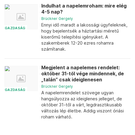
Indulhat a napelemroham: mire elég
4-5 nap?
Brückner Gergely
Ennyi idő maradt a lakossági ügyfeleknek,
GAZDASÁG
hogy bejelentsék a háztartási méretű
kiserőmű telepítési igényüket. A
szakemberek 12-20 ezres rohamra
számítanak.
Megjelent a napelemes rendelet:
október 31-től vége mindennek, de
„talán” csak ideiglenesen
Brückner Gergely
GAZDASÁG
A napelemrendelet szövege ugyan
hangsúlyozza az ideiglenes jelleget, de
október 31-től a várt, legdrasztikusabb
változás lép életbe. Addig viszont óriási
roham várható.