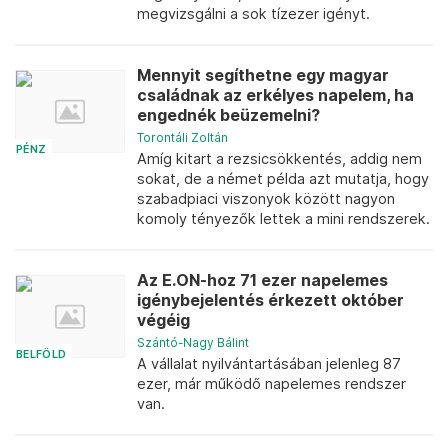
megvizsgálni a sok tízezer igényt.
Mennyit segíthetne egy magyar
családnak az erkélyes napelem, ha
engednék beüzemelni?
Torontáli Zoltán
PÉNZ
Amíg kitart a rezsicsökkentés, addig nem
sokat, de a német példa azt mutatja, hogy
szabadpiaci viszonyok között nagyon
komoly tényezők lettek a mini rendszerek.
Az E.ON-hoz 71 ezer napelemes
igénybejelentés érkezett október
végéig
Szántó-Nagy Bálint
BELFÖLD
A vállalat nyilvántartásában jelenleg 87
ezer, már működő napelemes rendszer
van.