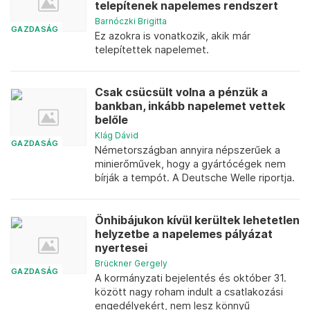
telepítenek napelemes rendszert
Barnóczki Brigitta
GAZDASÁG
Ez azokra is vonatkozik, akik már
telepítettek napelemet.
Csak csücsült volna a pénzük a
bankban, inkább napelemet vettek
belőle
Klág Dávid
GAZDASÁG
Németországban annyira népszerűek a
minierőművek, hogy a gyártócégek nem
bírják a tempót. A Deutsche Welle riportja.
Önhibájukon kívül kerültek lehetetlen
helyzetbe a napelemes pályázat
nyertesei
Brückner Gergely
GAZDASÁG
A kormányzati bejelentés és október 31.
között nagy roham indult a csatlakozási
engedélyekért, nem lesz könnyű