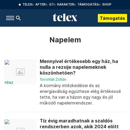
TELEX
AFTER
G7
KARAKTER
TÁMOGATÁS
SHOP
Támogatás
Napelem
Mennyivel értékesebb egy ház, ha
nulla a rezsije napelemeknek
köszönhetően?
Torontáli Zoltán
PÉNZ
A kormány intézkedései és az
energiaválság együttese elég értékessé
tette, ha van a házon egy nagy és jól
működő napelemrendszer.
Tíz évig maradhatnak a szaldós
rendszerben azok, akik 2024 előtt