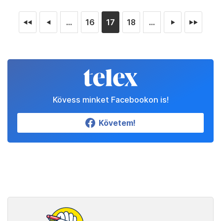
...
16
17
18
...
◄◄
◄
►
►►
Kövess minket Facebookon is!
Követem!