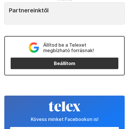
Partnereinktől
Állítsd be a Telexet
megbízható forrásnak!
Beállítom
Kövess minket Facebookon is!