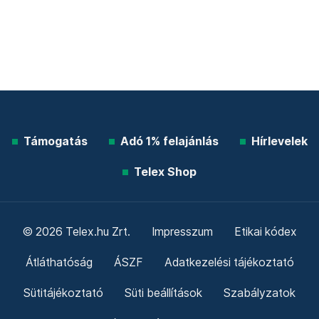
Támogatás
Adó 1% felajánlás
Hírlevelek
Telex Shop
© 2026 Telex.hu Zrt.
Impresszum
Etikai kódex
Átláthatóság
ÁSZF
Adatkezelési tájékoztató
Sütitájékoztató
Süti beállítások
Szabályzatok