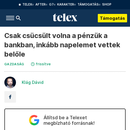
TELEX
AFTER
G7
KARAKTER
TÁMOGATÁS
SHOP
Támogatás
Csak csücsült volna a pénzük a
bankban, inkább napelemet vettek
belőle
frissítve
GAZDASÁG
Klág Dávid
Állítsd be a Telexet
megbízható forrásnak!