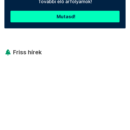
További élő árfolyamok!
Mutasd!
Friss hírek