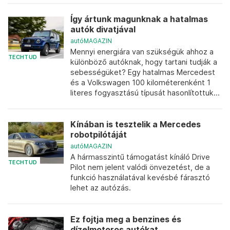
Így ártunk magunknak a hatalmas
autók divatjával
autóMAGAZIN
Mennyi energiára van szükségük ahhoz a
TECHTUD
különböző autóknak, hogy tartani tudják a
sebességüket? Egy hatalmas Mercedest
és a Volkswagen 100 kilométerenként 1
literes fogyasztású típusát hasonlítottuk...
Kínában is tesztelik a Mercedes
robotpilótáját
autóMAGAZIN
A hármasszintű támogatást kínáló Drive
TECHTUD
Pilot nem jelent valódi önvezetést, de a
funkció használatával kevésbé fárasztó
lehet az autózás.
Ez fojtja meg a benzines és
dízelmotoros autókat