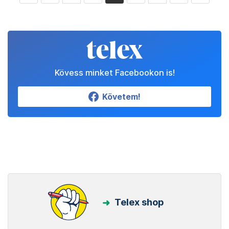
Kövess minket Facebookon is!
Követem!
Telex shop