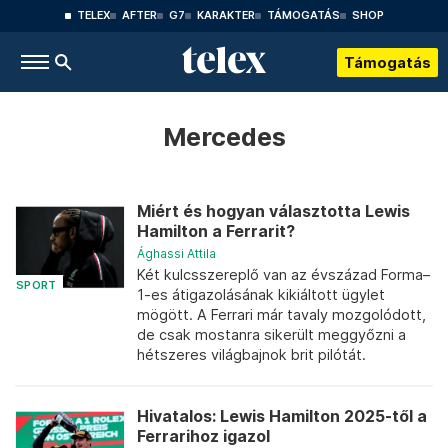
TELEX
AFTER
G7
KARAKTER
TÁMOGATÁS
SHOP
Támogatás
Mercedes
Miért és hogyan választotta Lewis
Hamilton a Ferrarit?
Ághassi Attila
Két kulcsszereplő van az évszázad Forma–
SPORT
1-es átigazolásának kikiáltott ügylet
mögött. A Ferrari már tavaly mozgolódott,
de csak mostanra sikerült meggyőzni a
hétszeres világbajnok brit pilótát.
Hivatalos: Lewis Hamilton 2025-től a
Ferrarihoz igazol