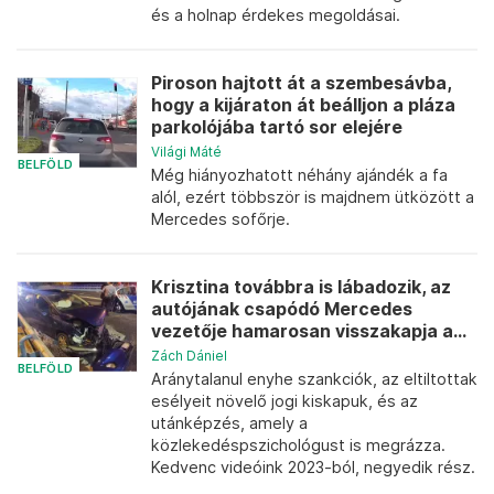
és a holnap érdekes megoldásai.
Piroson hajtott át a szembesávba,
hogy a kijáraton át beálljon a pláza
parkolójába tartó sor elejére
Világi Máté
BELFÖLD
Még hiányozhatott néhány ajándék a fa
alól, ezért többször is majdnem ütközött a
Mercedes sofőrje.
Krisztina továbbra is lábadozik, az
autójának csapódó Mercedes
vezetője hamarosan visszakapja a...
Zách Dániel
BELFÖLD
Aránytalanul enyhe szankciók, az eltiltottak
esélyeit növelő jogi kiskapuk, és az
utánképzés, amely a
közlekedéspszichológust is megrázza.
Kedvenc videóink 2023-ból, negyedik rész.