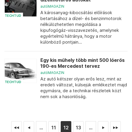
autóMAGAZIN
A károsanyag-kibocsátási előírások
TECHTUD
betartásához a dízel- és benzinmotorok
nélkülözhetetlen megoldása a
kipufogógáz-visszavezetés, amelynek
egyértelmű hátránya, hogy a motor
különböző pontjain...
Egy kis műhely több mint 500 lóerős
190-es Mercedest tervez
autóMAGAZIN
Az autó kétszer olyan erős lesz, mint az
TECHTUD
eredeti változat, külsejük emlékeztet majd
egymásra, de a technikai részletek közt
nem sok a hasonlóság.
...
11
12
13
...
◄◄
◄
►
►►