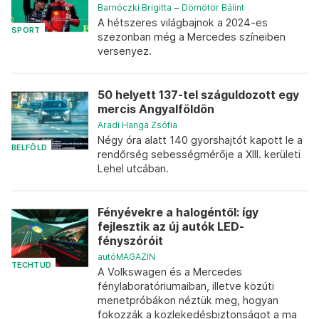
Barnóczki Brigitta
–
Dömötör Bálint
A hétszeres világbajnok a 2024-es
SPORT
szezonban még a Mercedes színeiben
versenyez.
50 helyett 137-tel száguldozott egy
mercis Angyalföldön
Aradi Hanga Zsófia
Négy óra alatt 140 gyorshajtót kapott le a
BELFÖLD
rendőrség sebességmérője a XIII. kerületi
Lehel utcában.
Fényévekre a halogéntől: így
fejlesztik az új autók LED-
fényszóróit
autóMAGAZIN
TECHTUD
A Volkswagen és a Mercedes
fénylaboratóriumaiban, illetve közúti
menetpróbákon néztük meg, hogyan
fokozzák a közlekedésbiztonságot a ma