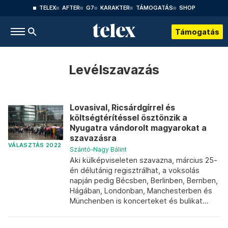
TELEX
AFTER
G7
KARAKTER
TÁMOGATÁS
SHOP
Támogatás
Levélszavazás
Lovasival, Ricsárdgírrel és
költségtérítéssel ösztönzik a
Nyugatra vándorolt magyarokat a
szavazásra
VÁLASZTÁS 2022
Szántó-Nagy Bálint
Aki külképviseleten szavazna, március 25-
én délutánig regisztrálhat, a voksolás
napján pedig Bécsben, Berlinben, Bernben,
Hágában, Londonban, Manchesterben és
Münchenben is koncerteket és bulikat...