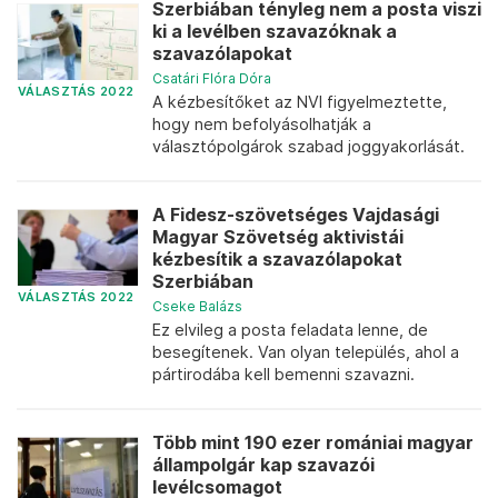
Szerbiában tényleg nem a posta viszi
ki a levélben szavazóknak a
szavazólapokat
Csatári Flóra Dóra
VÁLASZTÁS 2022
A kézbesítőket az NVI figyelmeztette,
hogy nem befolyásolhatják a
választópolgárok szabad joggyakorlását.
A Fidesz-szövetséges Vajdasági
Magyar Szövetség aktivistái
kézbesítik a szavazólapokat
Szerbiában
VÁLASZTÁS 2022
Cseke Balázs
Ez elvileg a posta feladata lenne, de
besegítenek. Van olyan település, ahol a
pártirodába kell bemenni szavazni.
Több mint 190 ezer romániai magyar
állampolgár kap szavazói
levélcsomagot