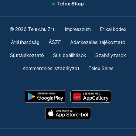
Telex Shop
© 2026 Telex.hu Zrt.
Impresszum
Etikai kódex
Átláthatóság
ÁSZF
Adatkezelési tájékoztató
Sütitájékoztató
Süti beállítások
Szabályzatok
Kommentelési szabályzat
Telex Sales