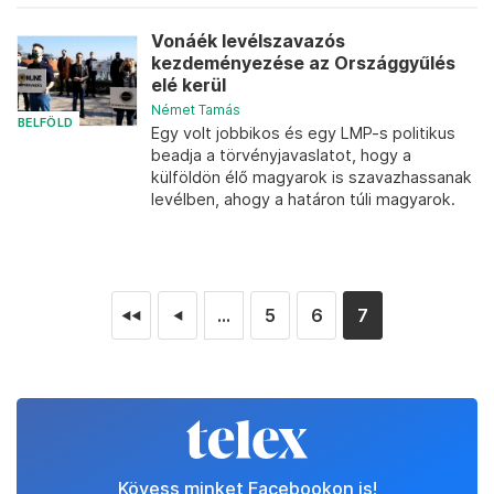
Vonáék levélszavazós
kezdeményezése az Országgyűlés
elé kerül
Német Tamás
BELFÖLD
Egy volt jobbikos és egy LMP-s politikus
beadja a törvényjavaslatot, hogy a
külföldön élő magyarok is szavazhassanak
levélben, ahogy a határon túli magyarok.
...
5
6
7
◄◄
◄
Kövess minket Facebookon is!