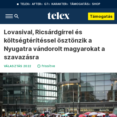
TELEX
AFTER
G7
KARAKTER
TÁMOGATÁS
SHOP
Támogatás
Lovasival, Ricsárdgírrel és
költségtérítéssel ösztönzik a
Nyugatra vándorolt magyarokat a
szavazásra
frissítve
VÁLASZTÁS 2022