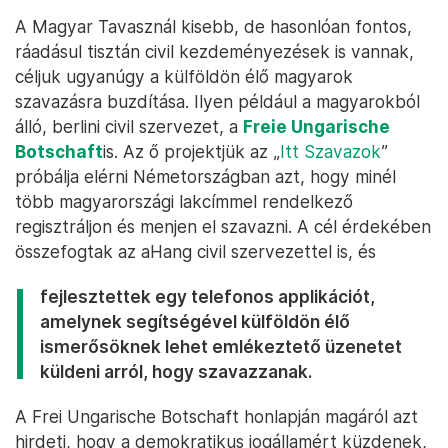
A Magyar Tavasznál kisebb, de hasonlóan fontos,
ráadásul tisztán civil kezdeményezések is vannak,
céljuk ugyanúgy a külföldön élő magyarok
szavazásra buzdítása. Ilyen például a magyarokból
álló, berlini civil szervezet, a
Freie Ungarische
Botschaft
is. Az ő projektjük az „
Itt Szavazok
”
próbálja elérni Németországban azt, hogy minél
több magyarországi lakcímmel rendelkező
regisztráljon és menjen el szavazni. A cél érdekében
összefogtak az aHang civil szervezettel is, és
fejlesztettek egy telefonos applikációt,
amelynek segítségével külföldön élő
ismerősöknek lehet emlékeztető üzenetet
küldeni arról, hogy szavazzanak.
A Frei Ungarische Botschaft honlapján magáról azt
hirdeti, hogy a demokratikus jogállamért küzdenek,