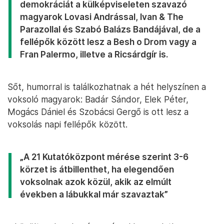
demokráciát a külképviseleten szavazó
magyarok Lovasi Andrással, Ivan & The
Parazollal és Szabó Balázs Bandájával, de a
fellépők között lesz a Besh o Drom vagy a
Fran Palermo, illetve a Ricsárdgír is.
Sőt, humorral is találkozhatnak a hét helyszínen a
voksoló magyarok: Badár Sándor, Elek Péter,
Mogács Dániel és Szobácsi Gergő is ott lesz a
voksolás napi fellépők között.
„A 21 Kutatóközpont mérése szerint 3-6
körzet is átbillenthet, ha elegendően
voksolnak azok közül, akik az elmúlt
években a lábukkal már szavaztak”