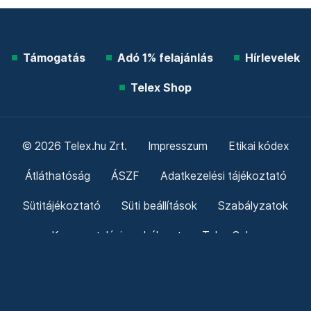
Támogatás
Adó 1% felajánlás
Hírlevelek
Telex Shop
© 2026 Telex.hu Zrt.
Impresszum
Etikai kódex
Átláthatóság
ÁSZF
Adatkezelési tájékoztató
Sütitájékoztató
Süti beállítások
Szabályzatok
Kommentelési szabályzat
Telex Sales