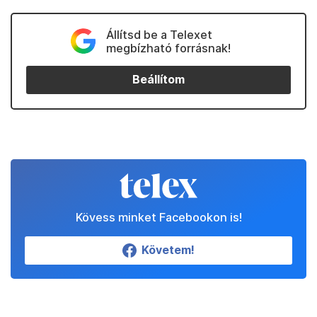
Állítsd be a Telexet
megbízható forrásnak!
Beállítom
Kövess minket Facebookon is!
Követem!