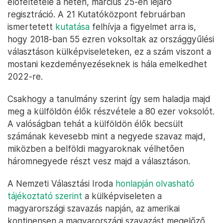
előfeltétele a héten, március 25-én lejáró
regisztráció. A 21 Kutatóközpont februárban
ismertetett
kutatása
felhívja a figyelmet arra is,
hogy 2018-ban 55 ezren voksoltak az országgyűlési
választáson külképviseleteken, ez a szám viszont a
mostani kezdeményezéseknek is hála emelkedhet
2022-re.
Csakhogy a tanulmány szerint így sem haladja majd
meg a külföldön élők részvétele a 80 ezer voksolót.
A valóságban tehát a külföldön élők becsült
számának kevesebb mint a negyede szavaz majd,
miközben a belföldi magyaroknak vélhetően
háromnegyede részt vesz majd a választáson.
A Nemzeti Választási Iroda
honlapján olvasható
tájékoztató szerint
a külképviseleten a
magyarországi szavazás napján, az amerikai
kontinensen a magyarországi szavazást megelőző