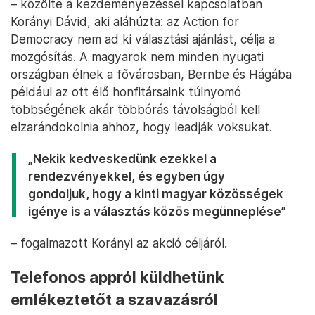
– közölte a kezdeményezéssel kapcsolatban
Korányi Dávid, aki aláhúzta: az Action for
Democracy nem ad ki választási ajánlást, célja a
mozgósítás. A magyarok nem minden nyugati
országban élnek a fővárosban, Bernbe és Hágába
például az ott élő honfitársaink túlnyomó
többségének akár többórás távolságból kell
elzarándokolnia ahhoz, hogy leadják voksukat.
„Nekik kedveskedünk ezekkel a
rendezvényekkel, és egyben úgy
gondoljuk, hogy a kinti magyar közösségek
igénye is a választás közös megünneplése”
– fogalmazott Korányi az akció céljáról.
Telefonos appról küldhetünk
emlékeztetőt a szavazásról