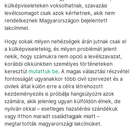
külképviseleteken voksolhatnak, szavazási
levélcsomagot csak azok kérhetnek, akik nem
rendelkeznek Magyarországon bejelentett
lakcímmel.
Hogy sokak milyen nehézségek árán jutnak csak el
a külképviseletekig, és milyen problémát jelent
nekik, hogy számukra nem opció a levélszavazat,
korábbi cikkünkben személyes történeteken
keresztül
mutattuk be
. A magas választási részvétel
fontosságát ugyanakkor több civil szervezet és a
civilek által külön erre a célra létrehozott
kezdeményezés is próbálja hangsúlyozni azok
számára, akik jelenleg ugyan külföldön élnek, de
nyilván okkal – esetleges hazatérési szándékuk
vagy itthon maradt családtagjaik miatt –
megtartották magyarországi lakcímüket.