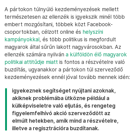
A pártokon túlnyúló kezdeményezések mellett
természetesen az ellenzék is igyekszik minél több
embert mozgósítani, többek közt Facebook-
csoportokban, célzott online és
helyszíni
kampányokkal
, és több politikus is megfordult
magyarok által sűrűn lakott nagyvárosokban. Az
ellenzék számára nyilván
a külföldön élő magyarok
politikai attitűdje miatt
is fontos a részvételre való
buzdítás, ugyanakkor a pártokon túl szerveződő
kezdeményezések ennél jóval tovább mennek idén:
igyekeznek segítséget nyújtani azoknak,
akiknek problémába ütközne például a
külképviseletre való eljutás, és rengeteg
figyelemfelhívó akció szerveződött az
elmúlt hetekben, amik mind a részvételre,
illetve a regisztrációra buzdítanak.