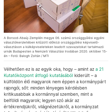
A Borsod-Abaúj-Zemplén megye 06. számú országgyűlési egyéni
választókerületében kitűzött időközi országgyűlési képviselő-
választáson a külképviseleteken leadott szavazatokat tartalmazó
urnák Budapesten a Nemzeti Választási Irodában 2020. október 15-
én – Fotó: Balogh Zoltán / MTI
Vélhetően ez is az egyik oka, hogy – amint az
a 21
Kutatóközpont átfogó kutatásából
kiderült – a
külföldön élő magyarok nem éppen a kormánypárt
rajongói, sőt: minden lényeges kérdésben
kritikusabbak a kormánnyal szemben, mint a
belföldi magyarok; legyen szó akár az
értékrendjükről, világnézetükről, a kormányzat