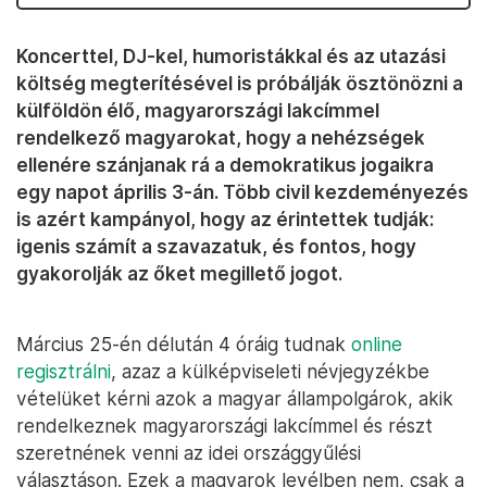
Koncerttel, DJ-kel, humoristákkal és az utazási
költség megterítésével is próbálják ösztönözni a
külföldön élő, magyarországi lakcímmel
rendelkező magyarokat, hogy a nehézségek
ellenére szánjanak rá a demokratikus jogaikra
egy napot április 3-án. Több civil kezdeményezés
is azért kampányol, hogy az érintettek tudják:
igenis számít a szavazatuk, és fontos, hogy
gyakorolják az őket megillető jogot.
Március 25-én délután 4 óráig tudnak
online
regisztrálni
, azaz a külképviseleti névjegyzékbe
vételüket kérni azok a magyar állampolgárok, akik
rendelkeznek magyarországi lakcímmel és részt
szeretnének venni az idei országgyűlési
választáson. Ezek a magyarok levélben nem, csak a