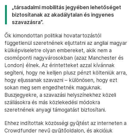
„társadalmi mobilitás jegyében lehetőséget
biztosítanak az akadálytalan és ingyenes
szavazásra”.
Ők kimondottan politikai hovatartozástól
függetlenül szeretnének eljuttatni az angliai magyar
külképviseletre olyan embereket, akik nem a
csomóponti nagyvárosokban (azaz Manchester és
London) élnek. Az érintetteket azzal kívánnak
segíteni, hogy ne kelljen plusz pénzt költeniük arra,
hogy eljussanak szavazni – különösen, hogy ezt
sokan meg sem engedhetnék maguknak.
Buszjegyekre, a szavazási helyszínekhez közeli
szállásokra és más közlekedési módokra
szeretnének anyagi támogatást biztosítani.
Ehhez indítottak közösségi gyűjtést az interneten a
Crowdfunder nevű gyűjtőoldalon, és akciójuk