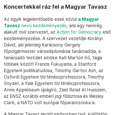
Koncertekkel ráz fel a Magyar Tavasz
Az egyik legjelentősebb ezek közül
a Magyar
Tavasz
nevű kezdeményezés
, ami egy nemrég
alakult civil szervezet, az
Action for Democracy
első
kezdeményezése. A szervezet vezetője Korányi
Dávid, aki jelenleg Karácsony Gergely
főpolgármester városdiplomáciai tanácsadója, a
tanácsadó testület elnöke Kati Marton író, tagja
többek között Francis Fukuyama, a Stanford
Egyetem politikatudósa, Timothy Garton Ash, az
Oxfordi Egyetem történészprofesszora, Timothy
Snyder, a Yale Egyetem történészprofesszora,
Anne Applebaum újságíró, Zeid Ra’ad Al Husszein,
az ENSZ korábbi emberi jogi főbiztosa és Wesley
Clark, a NATO volt európai főparancsnoka is.
A Magyar Tavasz akciót elsősorban civil, külföldön