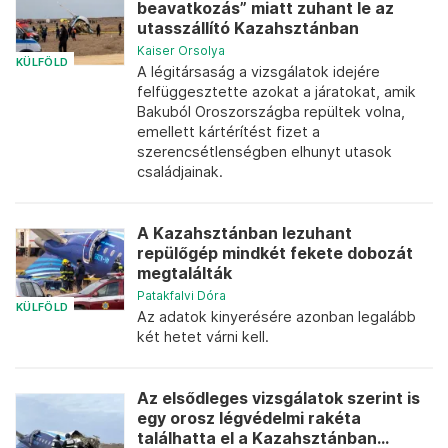
beavatkozás” miatt zuhant le az
utasszállító Kazahsztánban
Kaiser Orsolya
KÜLFÖLD
A légitársaság a vizsgálatok idejére
felfüggesztette azokat a járatokat, amik
Bakuból Oroszországba repültek volna,
emellett kártérítést fizet a
szerencsétlenségben elhunyt utasok
családjainak.
A Kazahsztánban lezuhant
repülőgép mindkét fekete dobozát
megtalálták
Patakfalvi Dóra
KÜLFÖLD
Az adatok kinyerésére azonban legalább
két hetet várni kell.
Az elsődleges vizsgálatok szerint is
egy orosz légvédelmi rakéta
találhatta el a Kazahsztánban...