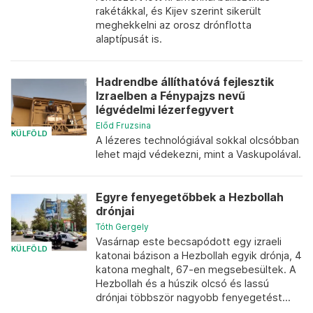
rakétákkal, és Kijev szerint sikerült
meghekkelni az orosz drónflotta
alaptípusát is.
Hadrendbe állíthatóvá fejlesztik
Izraelben a Fénypajzs nevű
légvédelmi lézerfegyvert
Előd Fruzsina
KÜLFÖLD
A lézeres technológiával sokkal olcsóbban
lehet majd védekezni, mint a Vaskupolával.
Egyre fenyegetőbbek a Hezbollah
drónjai
Tóth Gergely
Vasárnap este becsapódott egy izraeli
KÜLFÖLD
katonai bázison a Hezbollah egyik drónja, 4
katona meghalt, 67-en megsebesültek. A
Hezbollah és a húszik olcsó és lassú
drónjai többször nagyobb fenyegetést...