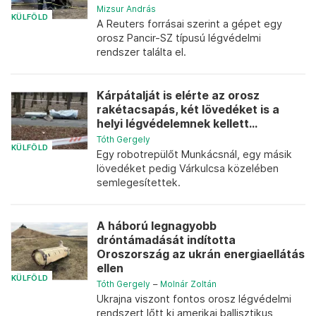
Mizsur András
KÜLFÖLD
A Reuters forrásai szerint a gépet egy
orosz Pancir-SZ típusú légvédelmi
rendszer találta el.
Kárpátalját is elérte az orosz
rakétacsapás, két lövedéket is a
helyi légvédelemnek kellett...
Tóth Gergely
KÜLFÖLD
Egy robotrepülőt Munkácsnál, egy másik
lövedéket pedig Várkulcsa közelében
semlegesítettek.
A háború legnagyobb
dróntámadását indította
Oroszország az ukrán energiaellátás
ellen
KÜLFÖLD
Tóth Gergely
–
Molnár Zoltán
Ukrajna viszont fontos orosz légvédelmi
rendszert lőtt ki amerikai ballisztikus