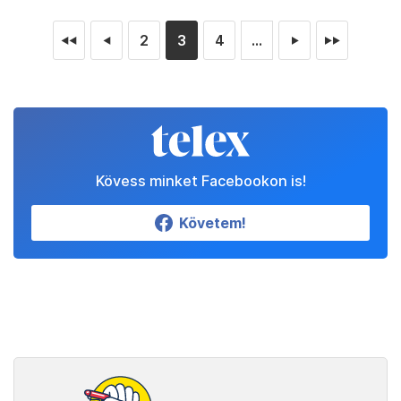
2
3
4
...
◄◄
◄
►
►►
Kövess minket Facebookon is!
Követem!