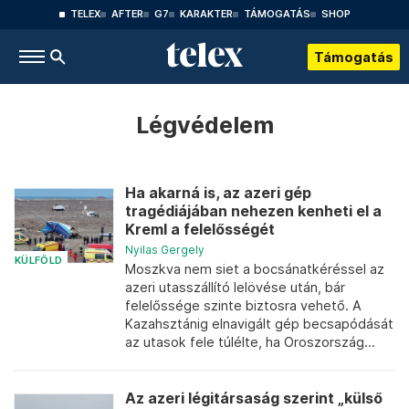
TELEX
AFTER
G7
KARAKTER
TÁMOGATÁS
SHOP
Támogatás
Légvédelem
Ha akarná is, az azeri gép
tragédiájában nehezen kenheti el a
Kreml a felelősségét
Nyilas Gergely
KÜLFÖLD
Moszkva nem siet a bocsánatkéréssel az
azeri utasszállító lelövése után, bár
felelőssége szinte biztosra vehető. A
Kazahsztánig elnavigált gép becsapódását
az utasok fele túlélte, ha Oroszország...
Az azeri légitársaság szerint „külső