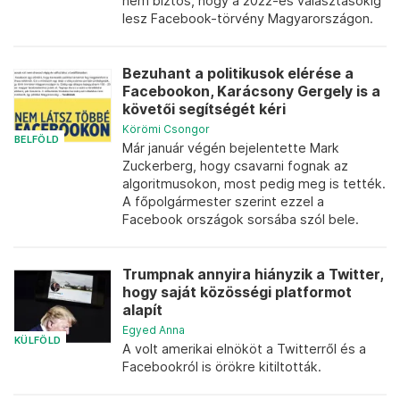
nem biztos, hogy a 2022-es választásokig
lesz Facebook-törvény Magyarországon.
Bezuhant a politikusok elérése a
Facebookon, Karácsony Gergely is a
követői segítségét kéri
Körömi Csongor
BELFÖLD
Már január végén bejelentette Mark
Zuckerberg, hogy csavarni fognak az
algoritmusokon, most pedig meg is tették.
A főpolgármester szerint ezzel a
Facebook országok sorsába szól bele.
Trumpnak annyira hiányzik a Twitter,
hogy saját közösségi platformot
alapít
Egyed Anna
KÜLFÖLD
A volt amerikai elnököt a Twitterről és a
Facebookról is örökre kitiltották.