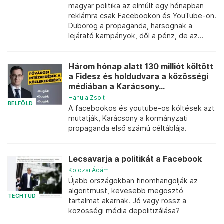
magyar politika az elmúlt egy hónapban
reklámra csak Facebookon és YouTube-on.
Dübörög a propaganda, harsognak a
lejárató kampányok, dől a pénz, de az...
Három hónap alatt 130 milliót költött
a Fidesz és holdudvara a közösségi
médiában a Karácsony...
Hanula Zsolt
BELFÖLD
A facebookos és youtube-os költések azt
mutatják, Karácsony a kormányzati
propaganda első számú céltáblája.
Lecsavarja a politikát a Facebook
Kolozsi Ádám
Újabb országokban finomhangolják az
algoritmust, kevesebb megosztó
TECHTUD
tartalmat akarnak. Jó vagy rossz a
közösségi média depolitizálása?