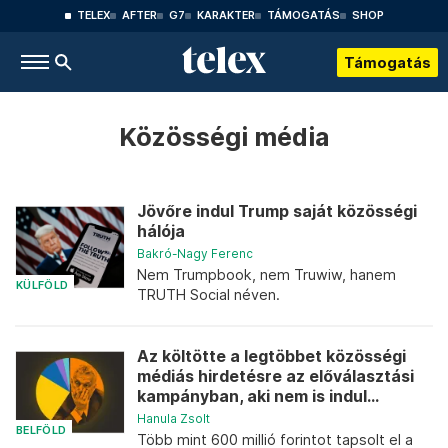
TELEX
AFTER
G7
KARAKTER
TÁMOGATÁS
SHOP
Támogatás
Közösségi média
Jövőre indul Trump saját közösségi
hálója
Bakró-Nagy Ferenc
Nem Trumpbook, nem Truwiw, hanem
KÜLFÖLD
TRUTH Social néven.
Az költötte a legtöbbet közösségi
médiás hirdetésre az előválasztási
kampányban, aki nem is indul...
Hanula Zsolt
BELFÖLD
Több mint 600 millió forintot tapsolt el a