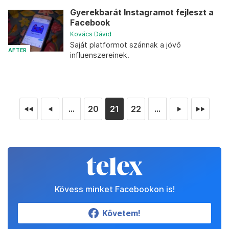
Gyerekbarát Instagramot fejleszt a
Facebook
Kovács Dávid
Saját platformot szánnak a jövő
AFTER
influenszereinek.
...
20
21
22
...
◄◄
◄
►
►►
Kövess minket Facebookon is!
Követem!