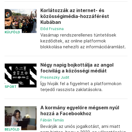
Korlátozzák az internet- és
közösségimédia-hozzáférést
Kubában
Előd Fruzsina
KÜLFÖLD
Vasárnap rendszerellenes tüntetések
kezdődtek, az online platformok
blokkolása nehezíti az információáramlást.
Négy napig bojkottálja az angol
focivilág a közösségi médiát
Presinszky Judit
Így hívják fel a figyelmet a platformokon
SPORT
terjedő rasszista zaklatásokra.
A kormány egyelőre mégsem nyúl
hozzá a Facebookhoz
Fábián Tamás
Bevárják az uniós jogalkotást, ami miatt
BELFÖLD