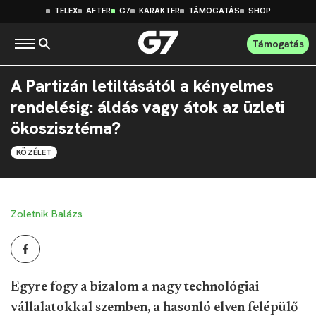
TELEX
AFTER
G7
KARAKTER
TÁMOGATÁS
SHOP
Támogatás
A Partizán letiltásától a kényelmes
rendelésig: áldás vagy átok az üzleti
ökoszisztéma?
KÖZÉLET
Zoletnik Balázs
Egyre fogy a bizalom a nagy technológiai
vállalatokkal szemben, a hasonló elven felépülő