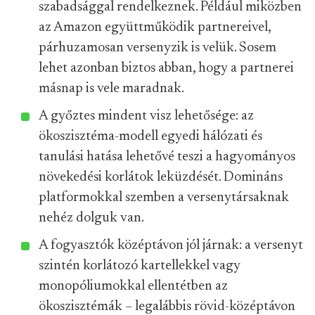
szabadsággal rendelkeznek. Például miközben
az Amazon együttműködik partnereivel,
párhuzamosan versenyzik is velük. Sosem
lehet azonban biztos abban, hogy a partnerei
másnap is vele maradnak.
A győztes mindent visz lehetősége: az
ökoszisztéma-modell egyedi hálózati és
tanulási hatása lehetővé teszi a hagyományos
növekedési korlátok leküzdését. Domináns
platformokkal szemben a versenytársaknak
nehéz dolguk van.
A fogyasztók középtávon jól járnak: a versenyt
szintén korlátozó kartellekkel vagy
monopóliumokkal ellentétben az
ökoszisztémák – legalábbis rövid-középtávon