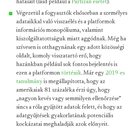
hatásait (lásd például a
Partizán esetét
).
Végezetül a fogyasztók elsősorban a személyes
adataikkal való visszaélés és a platformok
információs monopóliuma, valamint
kiszolgáltatottságuk miatt aggódnak. Még ha
szívesen is otthagynának egy adott közösségi
oldalt, komoly visszatartó erő, hogy
hazánkban például sok fontos bejelentés is
ezen a platformon
történik
. Már egy
2019-es
tanulmány
is megállapította, hogy az
amerikaiak 81 százaléka érzi úgy, hogy
„nagyon kevés vagy semmilyen ellenőrzése”
sincs a róla gyűjtött adatok felett, és hogy az
adatgyűjtések gyakorlatának potenciális
kockázatai meghaladják azok előnyeit.