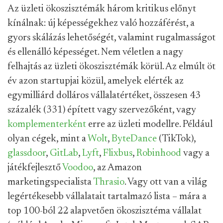
Az üzleti ökoszisztémák három kritikus előnyt
kínálnak: új képességekhez való hozzáférést, a
gyors skálázás lehetőségét, valamint rugalmasságot
és ellenálló képességet. Nem véletlen a nagy
felhajtás az üzleti ökoszisztémák körül. Az elmúlt öt
év azon startupjai közül, amelyek elérték az
egymilliárd dolláros vállalatértéket, összesen 43
százalék (331) épített vagy szervezőként, vagy
komplementerként
erre az üzleti modellre. Például
olyan cégek, mint a
Wolt
,
ByteDance
(TikTok),
glassdoor
,
GitLab
,
Lyft
,
Flixbus
,
Robinhood
vagy a
játékfejlesztő
Voodoo
, az Amazon
marketingspecialista
Thrasio
. Vagy ott van a világ
legértékesebb vállalatait tartalmazó lista – mára a
top 100-ból 22 alapvetően ökoszisztéma vállalat