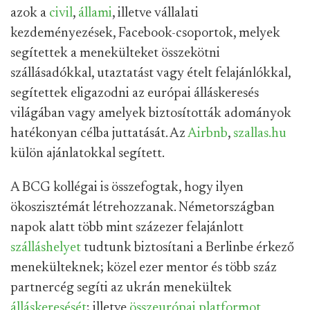
azok a
civil
,
állami
, illetve vállalati
kezdeményezések, Facebook-csoportok, melyek
segítettek a menekülteket összekötni
szállásadókkal, utaztatást vagy ételt felajánlókkal,
segítettek eligazodni az európai álláskeresés
világában vagy amelyek biztosították adományok
hatékonyan célba juttatását. Az
Airbnb
,
szallas.hu
külön ajánlatokkal segített.
A BCG kollégai is összefogtak, hogy ilyen
ökoszisztémát létrehozzanak. Németországban
napok alatt több mint százezer felajánlott
szálláshelyet
tudtunk biztosítani a Berlinbe érkező
menekülteknek; közel ezer mentor és több száz
partnercég segíti az ukrán menekültek
álláskeresését
; illetve
összeurópai platformot