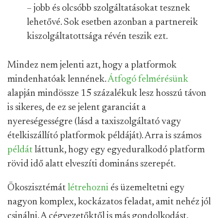
– jobb és olcsóbb szolgáltatásokat tesznek
lehetővé. Sok esetben azonban a partnereik
kiszolgáltatottsága révén teszik ezt.
Mindez nem jelenti azt, hogy a platformok
mindenhatóak lennének.
Átfogó felmérésünk
alapján mindössze 15 százalékuk lesz hosszú távon
is sikeres, de ez se jelent garanciát a
nyereségességre (lásd a taxiszolgáltató vagy
ételkiszállító platformok példáját). Arra is számos
példát
láttunk, hogy egy egyeduralkodó platform
rövid idő alatt elveszíti domináns szerepét.
Ökoszisztémát
létrehozni
és üzemeltetni egy
nagyon komplex, kockázatos feladat, amit nehéz jól
csinálni. A cégvezetőktől is más gondolkodást,