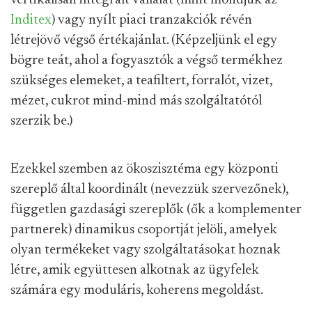
vertikálisan integrált vállalat (mint mondjuk az
Inditex
) vagy nyílt piaci tranzakciók révén
létrejövő végső értékajánlat. (Képzeljünk el egy
bögre teát, ahol a fogyasztók a végső termékhez
szükséges elemeket, a teafiltert, forralót, vizet,
mézet, cukrot mind-mind más szolgáltatótól
szerzik be.)
Ezekkel szemben az ökoszisztéma egy központi
szereplő által koordinált (nevezzük szervezőnek),
független gazdasági szereplők (ők a komplementer
partnerek) dinamikus csoportját jelöli, amelyek
olyan termékeket vagy szolgáltatásokat hoznak
létre, amik együttesen alkotnak az ügyfelek
számára egy moduláris, koherens megoldást.