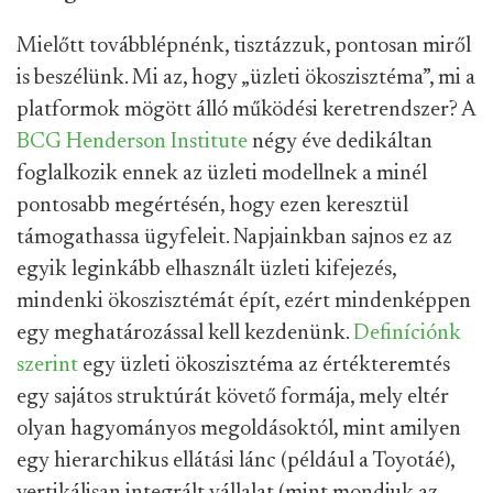
Mielőtt továbblépnénk, tisztázzuk, pontosan miről
is beszélünk. Mi az, hogy „üzleti ökoszisztéma”, mi a
platformok mögött álló működési keretrendszer? A
BCG Henderson Institute
négy éve dedikáltan
foglalkozik ennek az üzleti modellnek a minél
pontosabb megértésén, hogy ezen keresztül
támogathassa ügyfeleit. Napjainkban sajnos ez az
egyik leginkább elhasznált üzleti kifejezés,
mindenki ökoszisztémát épít, ezért mindenképpen
egy meghatározással kell kezdenünk.
Definíciónk
szerint
egy üzleti ökoszisztéma az értékteremtés
egy sajátos struktúrát követő formája, mely eltér
olyan hagyományos megoldásoktól, mint amilyen
egy hierarchikus ellátási lánc (például a Toyotáé),