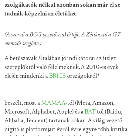
szolgáltatók nélkül azonban sokan már el se
tudnák képzelni az életüket.
(A szerző a BCG vezető szakértője. A Zéróosztó a G7
elemzői szeglete.)
A betűszavak általában jó indikátorai az üzleti
szereplőktől való félelmeknek. A 2010-es évek
elején mindenki a
BRICS
országokról
*
beszélt, most a
MAMAA
-tól (Meta, Amazon,
Microsoft, Alphabet, Apple) és a
BAT-
tól (Baidu,
Alibaba, Tencent) tartanak sokan. A világ vezető
digitális platformjait évről évre egyre több kritika