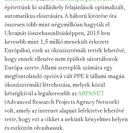
építettünk ki szálláshely-felajánlások optimalizált,
automatikus elosztására. A háború kitörése óta
összesen több mint négymillióan hagyták el
Ukrajnát (összehasonlításképpen, 2015-ben
kevesebb mint 1,5 millió menekült érkezett
Európába), ezek az ökoszisztémák tették lehetővé,
hogy ennek ellenére nem épültek sátortáborok
Európa-szerte. Állami szereplők számára egy
megfontolandó opcióvá vált PPE-k (állami-magán
ökoszisztémák) létrehozása, melyek közül
kétségkívül a legsikeresebb az
ARPANET
(Advanced Research Projects Agency Network)
volt, amely az internet alapjait lefektetve lehetővé
tette, hogy ezt a cikket a nekünk kényelmes helyen
és eszközön olvashassuk.