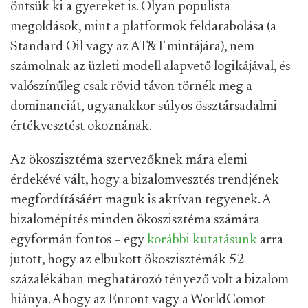
öntsük ki a gyereket is. Olyan populista
megoldások, mint a platformok feldarabolása (a
Standard Oil vagy az AT&T mintájára), nem
számolnak az üzleti modell alapvető logikájával, és
valószínűleg csak rövid távon törnék meg a
dominanciát, ugyanakkor súlyos össztársadalmi
értékvesztést okoznának.
Az ökoszisztéma szervezőknek mára elemi
érdekévé vált, hogy a bizalomvesztés trendjének
megfordításáért maguk is aktívan tegyenek. A
bizalomépítés minden ökoszisztéma számára
egyformán fontos – egy
korábbi kutatásunk
arra
jutott, hogy az elbukott ökoszisztémák 52
százalékában meghatározó tényező volt a bizalom
hiánya. Ahogy az Enront vagy a WorldComot