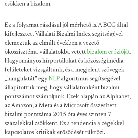
csökken a bizalom.
Ez a folyamat ráadásul jól mérhető is. A BCG által
kifejlesztett Vállalati Bizalmi Index segítségével
elemeztük az elmúlt években a vezető
ökoszisztéma-vállalatokba vetett
bizalom erózióját
.
Hagyományos hírportálokat és közösségimédia-
felületeket vizsgáltunk, és a megjelent szövegek
„hangulatát” egy
NLP
-algoritmus segítségével
állapítottuk meg, hogy vállalatonként bizalmi
pontszámot számoljunk. Ezek alapján az Alphabet,
az Amazon, a Meta és a Microsoft összesített
bizalmi pontszáma 2015 óta éves szinten 7
százalékkal csökkent. Ez a tendencia a cégekkel
kapcsolatos kritikák erősödését tükrözi.