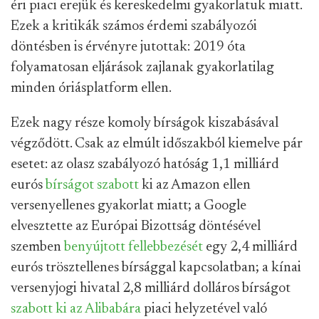
éri piaci erejük és kereskedelmi gyakorlatuk miatt.
Ezek a kritikák számos érdemi szabályozói
döntésben is érvényre jutottak: 2019 óta
folyamatosan eljárások zajlanak gyakorlatilag
minden óriásplatform ellen.
Ezek nagy része komoly bírságok kiszabásával
végződött. Csak az elmúlt időszakból kiemelve pár
esetet: az olasz szabályozó hatóság 1,1 milliárd
eurós
bírságot szabott
ki az Amazon ellen
versenyellenes gyakorlat miatt; a Google
elvesztette az Európai Bizottság döntésével
szemben
benyújtott fellebbezését
egy 2,4 milliárd
eurós trösztellenes bírsággal kapcsolatban; a kínai
versenyjogi hivatal 2,8 milliárd dolláros bírságot
szabott ki az Alibabára
piaci helyzetével való