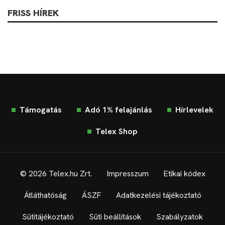
FRISS HÍREK
Támogatás
Adó 1% felajánlás
Hírlevelek
Telex Shop
© 2026 Telex.hu Zrt.
Impresszum
Etikai kódex
Átláthatóság
ÁSZF
Adatkezelési tájékoztató
Sütitájékoztató
Süti beállítások
Szabályzatok