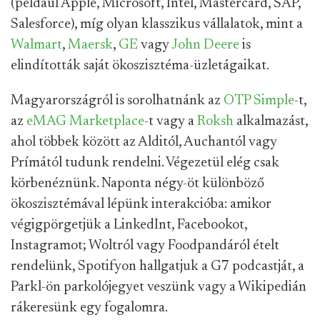
(például Apple, Microsoft, Intel, Mastercard, SAP,
Salesforce), míg olyan klasszikus vállalatok, mint a
Walmart
,
Maersk
,
GE
vagy
John Deere
is
elindították saját ökoszisztéma-üzletágaikat.
Magyarországról is sorolhatnánk az
OTP Simple
-t,
az
eMAG Marketplace
-t vagy a
Roksh
alkalmazást,
ahol többek között az Alditól, Auchantól vagy
Prímától tudunk rendelni. Végezetül elég csak
körbenéznünk. Naponta négy-öt különböző
ökoszisztémával lépünk interakcióba: amikor
végigpörgetjük a LinkedInt, Facebookot,
Instagramot; Woltról vagy Foodpandáról ételt
rendelünk, Spotifyon hallgatjuk a G7 podcastját, a
Parkl-ön parkolójegyet veszünk vagy a Wikipedián
rákeresünk egy fogalomra.