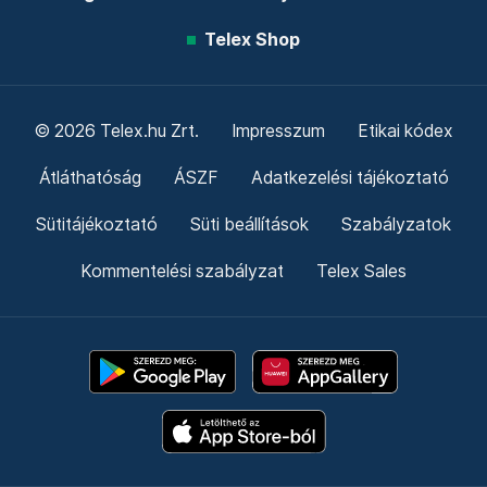
Telex Shop
© 2026 Telex.hu Zrt.
Impresszum
Etikai kódex
Átláthatóság
ÁSZF
Adatkezelési tájékoztató
Sütitájékoztató
Süti beállítások
Szabályzatok
Kommentelési szabályzat
Telex Sales