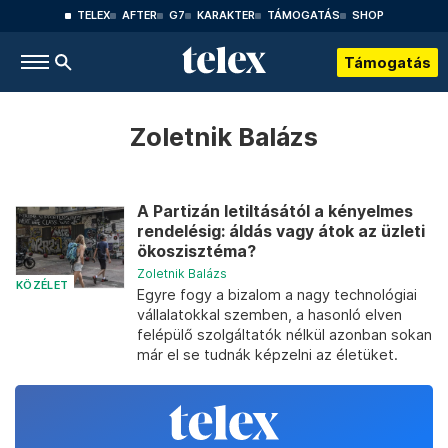
TELEX
AFTER
G7
KARAKTER
TÁMOGATÁS
SHOP
Támogatás
Zoletnik Balázs
A Partizán letiltásától a kényelmes
rendelésig: áldás vagy átok az üzleti
ökoszisztéma?
Zoletnik Balázs
KÖZÉLET
Egyre fogy a bizalom a nagy technológiai
vállalatokkal szemben, a hasonló elven
felépülő szolgáltatók nélkül azonban sokan
már el se tudnák képzelni az életüket.