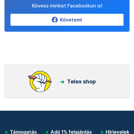
Kövess minket Facebookon is!
Követem!
Telex shop
Támogatás
Adó 1% felajánlás
Hírlevelek