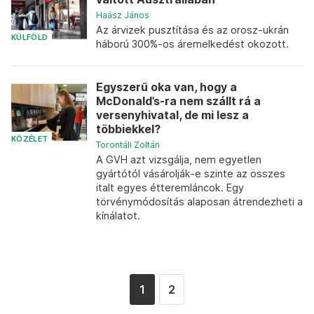
Haász János
Az árvizek pusztítása és az orosz-ukrán
KÜLFÖLD
háború 300%-os áremelkedést okozott.
Egyszerű oka van, hogy a
McDonald’s-ra nem szállt rá a
versenyhivatal, de mi lesz a
többiekkel?
KÖZÉLET
Torontáli Zoltán
A GVH azt vizsgálja, nem egyetlen
gyártótól vásárolják-e szinte az összes
italt egyes étteremláncok. Egy
törvénymódosítás alaposan átrendezheti a
kínálatot.
1
2