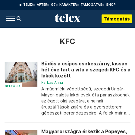
TELEX
AFTER
G7
KARAKTER
TÁMOGATÁS
SHOP
Támogatás
KFC
Büdös a csípős csirkeszárny, lassan
hét éve tart a vita a szegedi KFC és a
lakók között
Farkas Anna
BELFÖLD
A műemléki védettségű, szegedi Ungár–
Mayer-palota lakói évek óta panaszkodnak
az égett olaj szagára, a hajnali
áruszállítások zajára és a gyorsétterem
gépészeti berendezéseire. A felek már a...
Magyarországra érkezik a Popeyes,