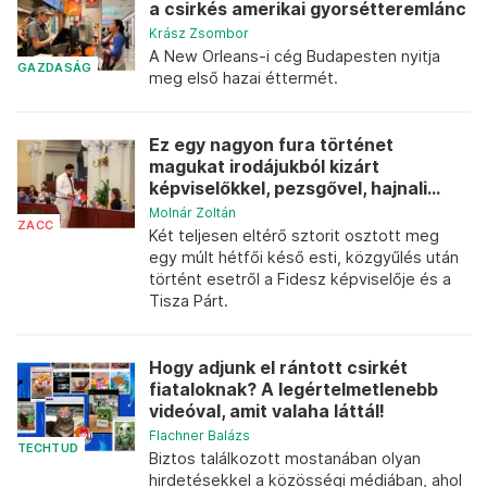
a csirkés amerikai gyorsétteremlánc
Krász Zsombor
A New Orleans-i cég Budapesten nyitja
GAZDASÁG
meg első hazai éttermét.
Ez egy nagyon fura történet
magukat irodájukból kizárt
képviselőkkel, pezsgővel, hajnali...
Molnár Zoltán
ZACC
Két teljesen eltérő sztorit osztott meg
egy múlt hétfői késő esti, közgyűlés után
történt esetről a Fidesz képviselője és a
Tisza Párt.
Hogy adjunk el rántott csirkét
fiataloknak? A legértelmetlenebb
videóval, amit valaha láttál!
Flachner Balázs
TECHTUD
Biztos találkozott mostanában olyan
hirdetésekkel a közösségi médiában, ahol