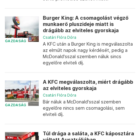
Burger King: A csomagolást végző
munkaerő pluszideje miatt is
drágább az elviteles gyorskaja
Csatári Flóra Dóra
GAZDASÁG
A KFC után a Burger King is megválaszolta
az elmúlt napok nagy kérdését, pedig a
McDonald'sszal szemben náluk sincs
egyelőre elviteli díj.
A KFC megválaszolta, miért drágább
az elviteles gyorskaja
Csatári Flóra Dóra
Bár náluk a McDonald'sszal szemben
GAZDASÁG
egyelőre nincs sem csomagolási, sem
elviteli díj.
Túl drága a saláta, a KFC káposztára
váltott Ausztráliában