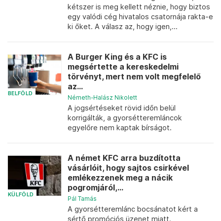
kétszer is meg kellett néznie, hogy biztos
egy valódi cég hivatalos csatornája rakta-e
ki őket. A válasz az, hogy igen,...
A Burger King és a KFC is
megsértette a kereskedelmi
törvényt, mert nem volt megfelelő
az...
BELFÖLD
Németh-Halász Nikolett
A jogsértéseket rövid időn belül
korrigálták, a gyorsétteremláncok
egyelőre nem kaptak bírságot.
A német KFC arra buzdította
vásárlóit, hogy sajtos csirkével
emlékezzenek meg a nácik
pogromjáról,...
KÜLFÖLD
Pál Tamás
A gyorsétteremlánc bocsánatot kért a
sértő promóciós üzenet miatt.