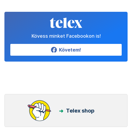
Kövess minket Facebookon is!
Követem!
Telex shop