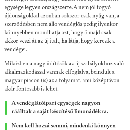
egysége legyen országszerte. A nem jól fogyó
újdonságokkal azonban sokszor csak nyűg van, a
szerződésben nem álló vendéglős pedig ilyenkor
könnyebben mondhatja azt, hogy ő majd csak
akkor veszi át az új italt, ha látja, hogy keresik a
vendégei.
Miközben a nagy üdítősök az új szabályokhoz való
alkalmazkodással vannak elfoglalva, beindult a
magyar piacon (is) az a folyamat, ami középtávon
akár fontosabb is lehet.
A vendéglátóipari egységek nagyon
ráálltak a saját készítésű limonádékra.
Nem kell hozzá semmi, mindenki könnyen