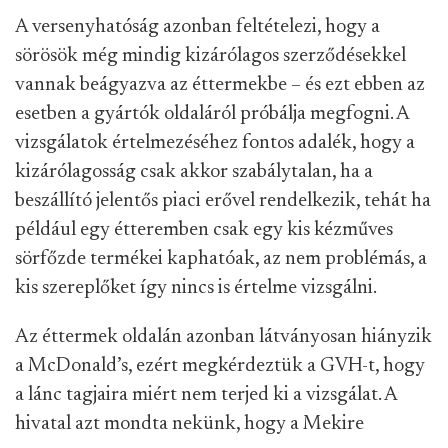
A versenyhatóság azonban feltételezi, hogy a
sörösök még mindig kizárólagos szerződésekkel
vannak beágyazva az éttermekbe – és ezt ebben az
esetben a gyártók oldaláról próbálja megfogni. A
vizsgálatok értelmezéséhez fontos adalék, hogy a
kizárólagosság csak akkor szabálytalan, ha a
beszállító jelentős piaci erővel rendelkezik, tehát ha
például egy étteremben csak egy kis kézműves
sörfőzde termékei kaphatóak, az nem problémás, a
kis szereplőket így nincs is értelme vizsgálni.
Az éttermek oldalán azonban látványosan hiányzik
a McDonald’s, ezért megkérdeztük a GVH-t, hogy
a lánc tagjaira miért nem terjed ki a vizsgálat. A
hivatal azt mondta nekünk, hogy a Mekire