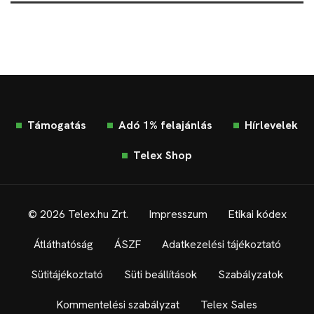
Támogatás
Adó 1% felajánlás
Hírlevelek
Telex Shop
© 2026 Telex.hu Zrt.
Impresszum
Etikai kódex
Átláthatóság
ÁSZF
Adatkezelési tájékoztató
Sütitájékoztató
Süti beállítások
Szabályzatok
Kommentelési szabályzat
Telex Sales