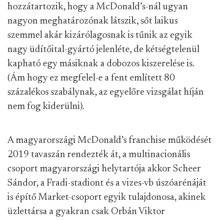
hozzátartozik, hogy a McDonald’s-nál ugyan
nagyon meghatározónak látszik, sőt laikus
szemmel akár kizárólagosnak is tűnik az egyik
nagy üdítőital-gyártó jelenléte, de kétségtelenül
kapható egy másiknak a dobozos kiszerelése is.
(Ám hogy ez megfelel-e a fent említett 80
százalékos szabálynak, az egyelőre vizsgálat híján
nem fog kiderülni).
A magyarországi McDonald’s franchise működését
2019 tavaszán rendezték át, a multinacionális
csoport magyarországi helytartója akkor Scheer
Sándor, a Fradi-stadiont és a vizes-vb úszóarénáját
is építő Market-csoport egyik tulajdonosa, akinek
üzlettársa a gyakran csak Orbán Viktor