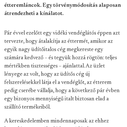
étteremláncok. Egy törvénymódosítás alaposan
átrendezheti a kínálatot.
Pár évvel ezelőtt egy vidéki vendéglátós éppen azt
tervezte, hogy átalakítja az éttermét, amikor az
egyik nagy üdítőitalos cég megkereste egy
számára kedvező – és tegyük hozzá rögtön: teljes
mértékben tisztességes – ajánlattal. Az üzlet
lényege az volt, hogy az üdítős cég új
felszerelésekkel látja el a vendéglőt, az étterem
pedig cserébe vállalja, hogy a következő pár évben
egy bizonyos mennyiségű italt biztosan elad a
szállító termékeiből.
A kereskedelemben mindennaposak az ehhez