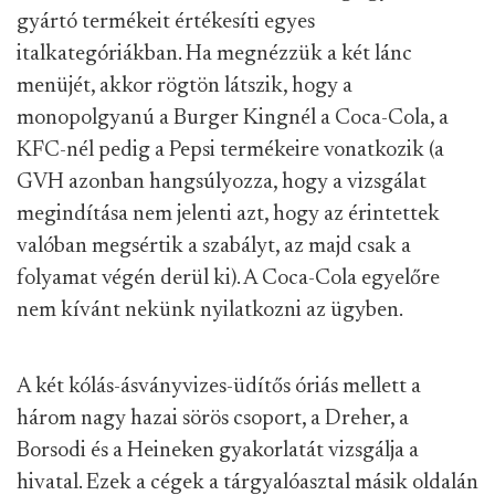
gyártó termékeit értékesíti egyes
italkategóriákban. Ha megnézzük a két lánc
menüjét, akkor rögtön látszik, hogy a
monopolgyanú a Burger Kingnél a Coca-Cola, a
KFC-nél pedig a Pepsi termékeire vonatkozik (a
GVH azonban hangsúlyozza, hogy a vizsgálat
megindítása nem jelenti azt, hogy az érintettek
valóban megsértik a szabályt, az majd csak a
folyamat végén derül ki). A Coca-Cola egyelőre
nem kívánt nekünk nyilatkozni az ügyben.
A két kólás-ásványvizes-üdítős óriás mellett a
három nagy hazai sörös csoport, a Dreher, a
Borsodi és a Heineken gyakorlatát vizsgálja a
hivatal. Ezek a cégek a tárgyalóasztal másik oldalán