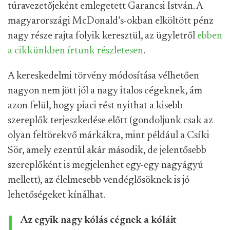
túravezetőjeként emlegetett Garancsi István. A
magyarországi McDonald’s-okban elköltött pénz
nagy része rajta folyik keresztül, az ügyletről
ebben
a cikkünkben írtunk részletesen
.
A kereskedelmi törvény módosítása vélhetően
nagyon nem jött jól a nagy italos cégeknek, ám
azon felül, hogy piaci rést nyithat a kisebb
szereplők terjeszkedése előtt (gondoljunk csak az
olyan feltörekvő márkákra, mint például a Csíki
Sör, amely ezentúl akár második, de jelentősebb
szereplőként is megjelenhet egy-egy nagyágyú
mellett), az élelmesebb vendéglősöknek is jó
lehetőségeket kínálhat.
Az egyik nagy kólás cégnek a kóláit