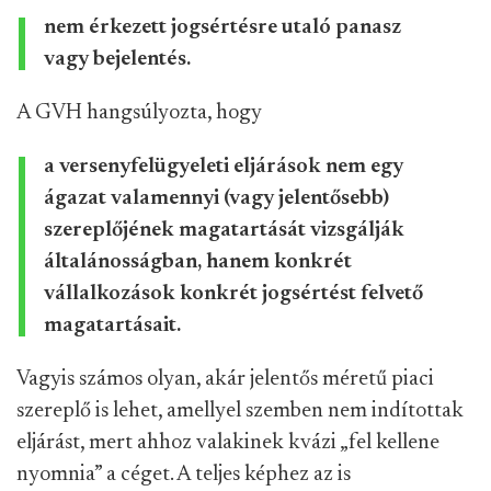
nem érkezett jogsértésre utaló panasz
vagy bejelentés.
A GVH hangsúlyozta, hogy
a versenyfelügyeleti eljárások nem egy
ágazat valamennyi (vagy jelentősebb)
szereplőjének magatartását vizsgálják
általánosságban, hanem konkrét
vállalkozások konkrét jogsértést felvető
magatartásait.
Vagyis számos olyan, akár jelentős méretű piaci
szereplő is lehet, amellyel szemben nem indítottak
eljárást, mert ahhoz valakinek kvázi „fel kellene
nyomnia” a céget. A teljes képhez az is