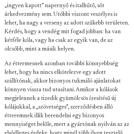
„ingyen kapott” napernyő és italhűtő, sőt
árkedvezmény sem. Utóbbi viszont veszélyes is
lehet, ha nagy a verseny az adott szűkebb területen.
Kérdés, hogy a vendég mit fogad jobban: ha van
kétféle kóla, vagy ha csak az egyik van, de az
olcsóbb, mint a másik helyen.
Az éttermesnek azonban további könnyebbség
lehet, hogy ha nincs elkötelezve egy adott
szállítónak, akkor bizonyos tukmáló ajánlatokat
könnyen vissza tud utasítani. Amikor a kólások
megjelennek a tizedik gyümölcsös ízesítésű új
kólájukkal, a „szövetséges”, szerződésben álló
étteremnek illik berendelni egy bizonyos
mennyiséget belőle, mert a gyártónak nyilván az az
elsődleges érdeke, hogy minél több ilyen tesztelő