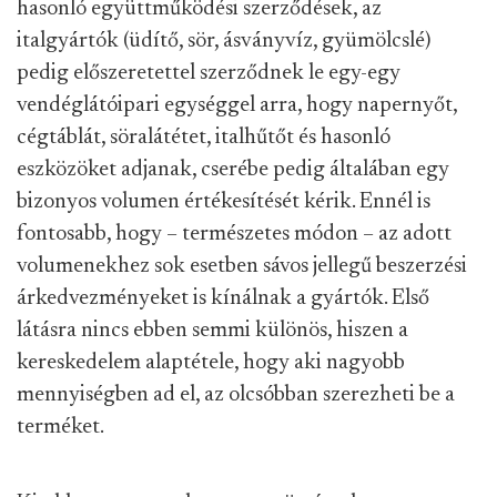
hasonló együttműködési szerződések, az
italgyártók (üdítő, sör, ásványvíz, gyümölcslé)
pedig előszeretettel szerződnek le egy-egy
vendéglátóipari egységgel arra, hogy napernyőt,
cégtáblát, söralátétet, italhűtőt és hasonló
eszközöket adjanak, cserébe pedig általában egy
bizonyos volumen értékesítését kérik. Ennél is
fontosabb, hogy – természetes módon – az adott
volumenekhez sok esetben sávos jellegű beszerzési
árkedvezményeket is kínálnak a gyártók. Első
látásra nincs ebben semmi különös, hiszen a
kereskedelem alaptétele, hogy aki nagyobb
mennyiségben ad el, az olcsóbban szerezheti be a
terméket.