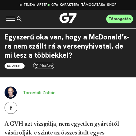
TELEX
AFTER
G7
KARAKTER
TÁMOGATÁS
SHOP
Támogatás
Egyszerű oka van, hogy a McDonald’s-
ra nem szállt rá a versenyhivatal, de
mi lesz a többiekkel?
frissítve
KÖZÉLET
Torontáli Zoltán
A GVH azt vizsgálja, nem egyetlen gyártótól
vásárolják-e szinte az összes italt egyes