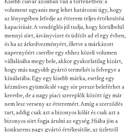
Kisebb csavar azonban van a történetben: a
volument ugyanis meg lehet határozni úgy, hogy
az lényegében lefedje az étterem teljes értékesítési
kapacitását. A vendéglős jól tudja, hogy körülbelül
mennyi sört, ásványvizet és üdítőt ad el egy évben,
és ha az árkedvezményért, illetve a márkázott
napernyőért cserébe egy ehhez közeli volumen
vállalásába megy bele, akkor gyakorlatilag kizárt,
hogy más nagyobb gyártó termékét is felvegye a
kínálatába. Egy-egy kisebb márka, esetleg egy
kézműves gyümölcslé vagy sör persze beleférhet a
keretbe, de a nagy piaci szereplők között így már
nem lesz verseny az étteremért. Amíg a szerződés
tart, addig csak azt a bizonyos kólát és csak azt a
bizonyos sört fogja árulni az egység. Hiába jön a
konkurens nagy gyártó értékesítője, az üzletről