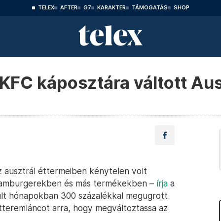
TELEX
AFTER
G7
KARAKTER
TÁMOGATÁS
SHOP
a KFC káposztára váltott Au
z ausztrál éttermeiben kénytelen volt
a hamburgerekben és más termékekben –
írja
a
múlt hónapokban 300 százalékkal megugrott
tteremláncot arra, hogy megváltoztassa az