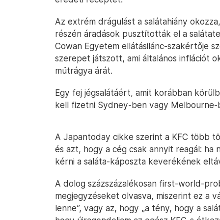
Az extrém drágulást a salátahiány okozza,
részén áradások pusztították el a salátat
Cowan Egyetem ellátásilánc-szakértője szer
szerepet játszott, ami általános inflációt 
műtrágya árát.
Egy fej jégsalátáért, amit korábban körülb
kell fizetni Sydney-ben vagy Melbourne-
A Japantoday cikke szerint a KFC több tör
és azt, hogy a cég csak annyit reagál: ha 
kérni a saláta-káposzta keverékének eltáv
A dolog százszázalékosan first-world-prob
megjegyzéseket olvasva, miszerint ez a vál
lenne”, vagy az, hogy „a tény, hogy a salá