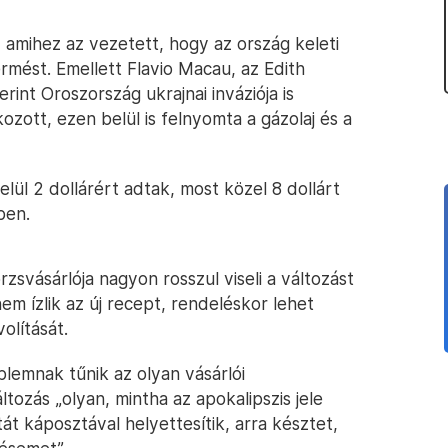
 amihez az vezetett, hogy az ország keleti
ermést. Emellett Flavio Macau, az Edith
int Oroszország ukrajnai inváziója is
okozott, ezen belül is felnyomta a gázolaj és a
elül 2 dollárért adtak, most közel 8 dollárt
ben.
zsvásárlója nagyon rosszul viseli a változást
nem ízlik az új recept, rendeléskor lehet
olítását.
lemnak tűnik az olyan vásárlói
tozás „olyan, mintha az apokalipszis jele
tát káposztával helyettesítik, arra késztet,