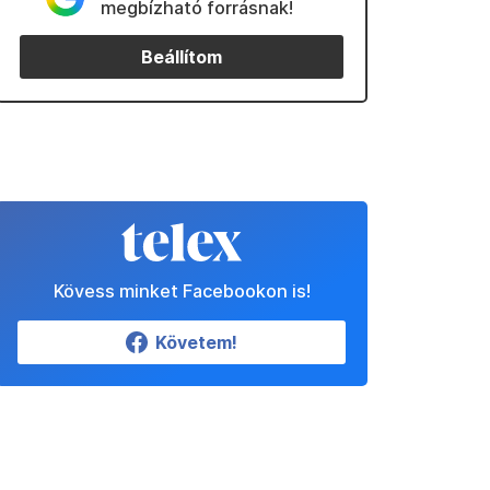
megbízható forrásnak!
Beállítom
Kövess minket Facebookon is!
Követem!