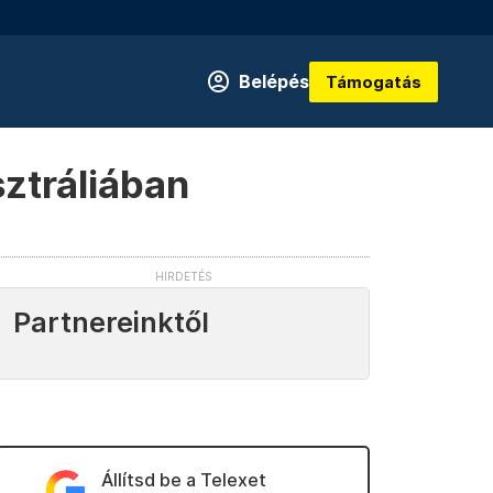
Belépés
Támogatás
sztráliában
Partnereinktől
Állítsd be a Telexet