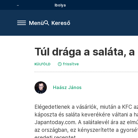
Ibolya
Menü
Kereső
Túl drága a saláta, 
frissítve
KÜLFÖLD
Haász János
Elégedetlenek a vásárlók, miután a KFC a
káposzta és saláta keverékére váltani 
Japantoday.com. A salátalevél ára az el
az országban, ez kényszerítette a gyorsé
eredeti receptet.