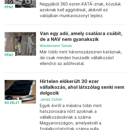
Nagyjából 360 ezren KATÁ-znak, közülük
PÉNZ
azoknak kell aggódniuk, akiknél ez
valójában munkaviszonyt leplez.
Van egy adó, amely csalásra csábít,
de a NAV nem gyanakszik
Wiedemann Tamás
Már több mint háromszázezren katáznak,
PÉNZ
de csak minden huszadik vállalkozást
ellenőrzi az adóhivatal.
Hirtelen előkerült 30 ezer
vállalkozás, ahol látszólag senki nem
dolgozik
Jandó Zoltán
KÖZÉLET
Egyik évről a másikra több mint
hatszorosára nőtt azoknak a
vállalkozásoknak a száma
Magyarországon, amelyeknél a
foglalkoztatottak száma nulla.