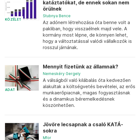
katáztatókat, de ennek sokan nem
örülnek
Stubnya Bence
KÖZÉLET
Az adónem létrehozása óta benne volt a
pakliban, hogy visszaélnek majd vele. A
kormány most lépne, de könnyen lehet,
hogy a változtatással valódi vállalkozók is
rosszul járnának.
Mennyit fizetünk az államnak?
Nemeskéry Gergely
A válságból való kilábalás óta kedvezően
alakultak a költségvetés bevételei, az erős
ADAT
munkaerőpiacnak, magas fogyasztásnak
és a dinamikus béremelkedésnek
köszönhetően.
Jövőre lecsapnak a csaló KATÁ-
sokra
Mfor