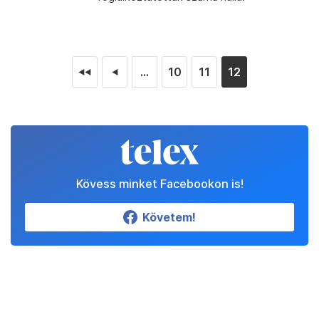
...
10
11
12
◄◄
◄
Kövess minket Facebookon is!
Követem!