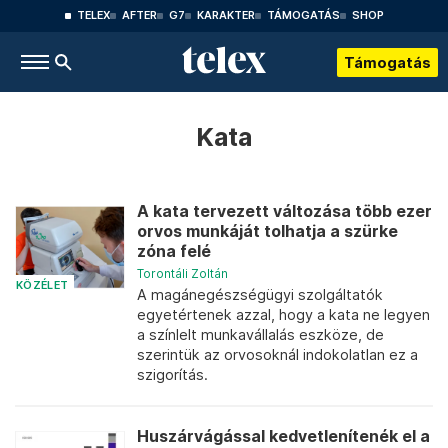
TELEX
AFTER
G7
KARAKTER
TÁMOGATÁS
SHOP
Támogatás
Kata
A kata tervezett változása több ezer
orvos munkáját tolhatja a szürke
zóna felé
Torontáli Zoltán
KÖZÉLET
A magánegészségügyi szolgáltatók
egyetértenek azzal, hogy a kata ne legyen
a színlelt munkavállalás eszköze, de
szerintük az orvosoknál indokolatlan ez a
szigorítás.
Huszárvágással kedvetlenítenék el a