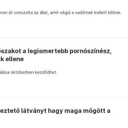
n át vonszolta az állat, amit végül a vadőrnek kellett kilőnie.
őszakot a legismertebb pornószínész,
k ellene
alása októberben kezdődhet.
eztető látványt hagy maga mögött a