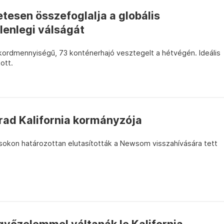
etesen összefoglalja a globális
lenlegi válságát
ekordmennyiségű, 73 konténerhajó vesztegelt a hétvégén. Ideális
ott.
ad Kalifornia kormányzója
ásokon határozottan elutasították a Newsom visszahívására tett