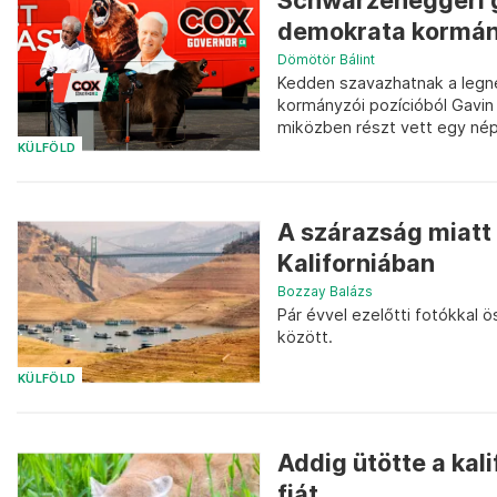
Schwarzeneggeri g
demokrata kormány
Dömötör Bálint
Kedden szavazhatnak a legné
kormányzói pozícióból Gavin
miközben részt vett egy nép
KÜLFÖLD
A szárazság miatt 
Kaliforniában
Bozzay Balázs
Pár évvel ezelőtti fotókkal ö
között.
KÜLFÖLD
Addig ütötte a kal
fiát