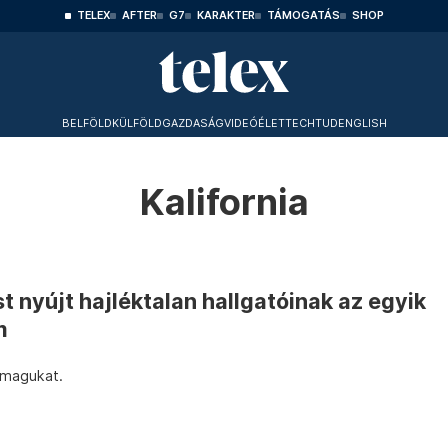
TELEX
AFTER
G7
KARAKTER
TÁMOGATÁS
SHOP
BELFÖLD
KÜLFÖLD
GAZDASÁG
VIDEÓ
ÉLET
TECHTUD
ENGLISH
Kalifornia
t nyújt hajléktalan hallgatóinak az egyik
m
 magukat.