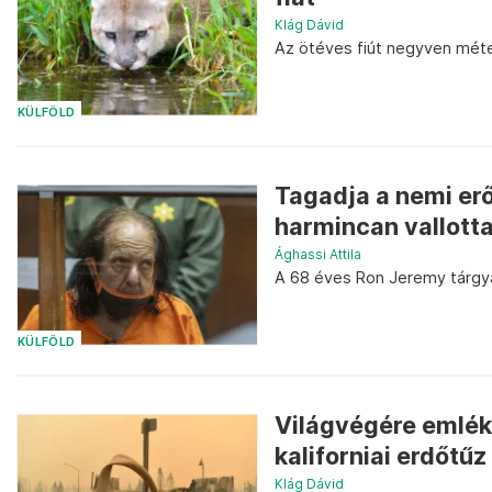
Klág Dávid
Az ötéves fiút negyven métere
KÜLFÖLD
Tagadja a nemi er
harmincan vallotta
Ághassi Attila
A 68 éves Ron Jeremy tárgy
KÜLFÖLD
Világvégére emlék
kaliforniai erdőtűz
Klág Dávid