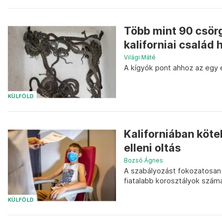
Több mint 90 csörg
kaliforniai család 
Világi Máté
A kígyók pont ahhoz az egy é
KÜLFÖLD
Kaliforniában köte
elleni oltás
Bozsó Ágnes
A szabályozást fokozatosan 
fiatalabb korosztályok számá
KÜLFÖLD