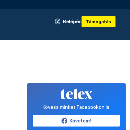
Belépés
Támogatás
Kövess minket Facebookon is!
Követem!