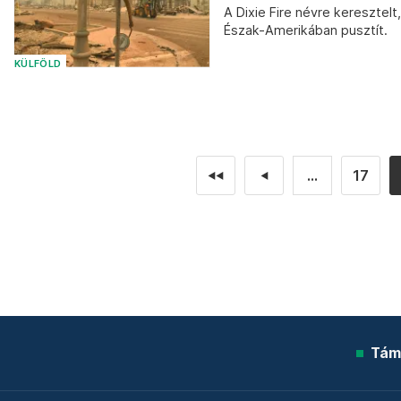
A Dixie Fire névre keresztel
Észak-Amerikában pusztít.
KÜLFÖLD
...
17
◄◄
◄
Tám