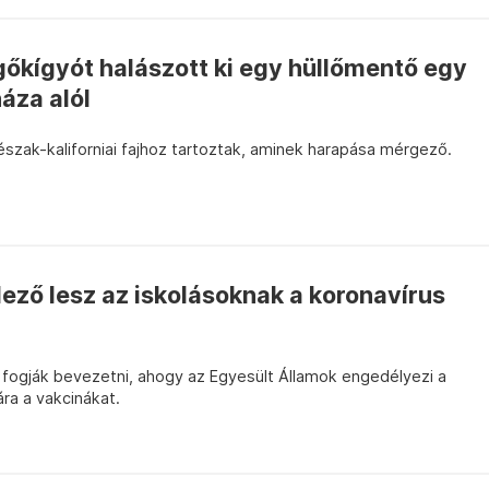
őkígyót halászott ki egy hüllőmentő egy
háza alól
szak-kaliforniai fajhoz tartoztak, aminek harapása mérgező.
lező lesz az iskolásoknak a koronavírus
fogják bevezetni, ahogy az Egyesült Államok engedélyezi a
ra a vakcinákat.