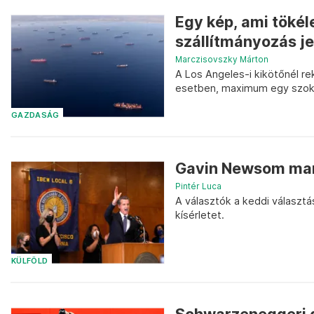
Egy kép, ami tökél
szállítmányozás je
Marczisovszky Márton
A Los Angeles-i kikötőnél r
esetben, maximum egy szok
GAZDASÁG
Gavin Newsom mar
Pintér Luca
A választók a keddi választ
kísérletet.
KÜLFÖLD