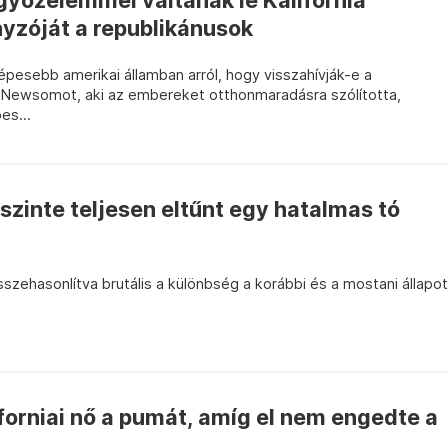
yőzelemmel váltanák le Kalifornia
zóját a republikánusok
pesebb amerikai államban arról, hogy visszahívják-e a
 Newsomot, aki az embereket otthonmaradásra szólította,
es...
szinte teljesen eltűnt egy hatalmas tó
sszehasonlítva brutális a különbség a korábbi és a mostani állapot
iforniai nő a pumát, amíg el nem engedte a