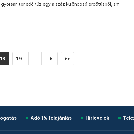
t, gyorsan terjedő tűz egy a száz különböző erdőtűzből, ami
18
19
...
►
►►
ogatás
Adó 1% felajánlás
Hírlevelek
Tele