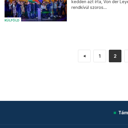
kedden azt írta, Von der Ley
rendkívül szoros...
KÜLFÖLD
1
2
◄
Tám