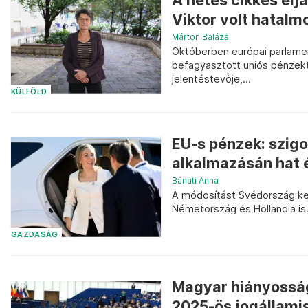
A hetes cikkes elj
Viktor volt hatalm
Márton Balázs
Októberben európai parlame
befagyasztott uniós pénzektő
jelentéstevője,...
KÜLFÖLD
EU-s pénzek: szigor
alkalmazásán hat 
Bánáti Anna
A módosítást Svédország ke
Németország és Hollandia is
GAZDASÁG
Magyar hiányosságo
2025-ös jogállamis