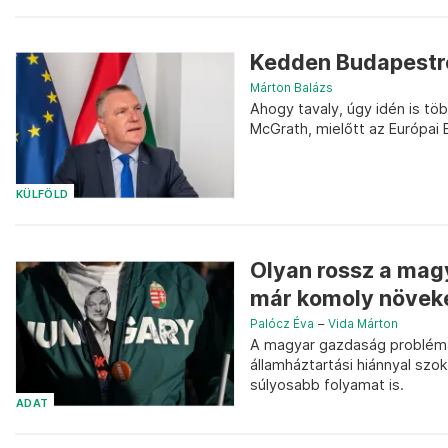
Kedden Budapestre 
Márton Balázs
Ahogy tavaly, úgy idén is t
McGrath, mielőtt az Európai 
KÜLFÖLD
Olyan rossz a mag
már komoly növeke
Palócz Éva
–
Vida Márton
A magyar gazdaság problémái
államháztartási hiánnyal sz
súlyosabb folyamat is.
ADAT