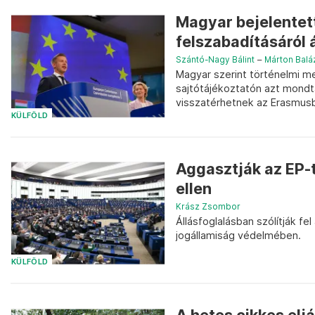
Magyar bejelentett
felszabadításáról
Szántó-Nagy Bálint
–
Márton Balá
Magyar szerint történelmi m
sajtótájékoztatón azt mondt
visszatérhetnek az Erasmusba
KÜLFÖLD
Aggasztják az EP-
ellen
Krász Zsombor
Állásfoglalásban szólítják fe
jogállamiság védelmében.
KÜLFÖLD