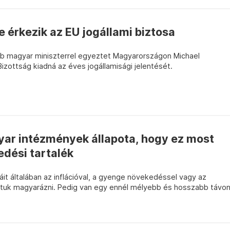
érkezik az EU jogállami biztosa
öbb magyar miniszterrel egyeztet Magyarországon Michael
Bizottság kiadná az éves jogállamisági jelentését.
yar intézmények állapota, hogy ez most
dési tartalék
t általában az inflációval, a gyenge növekedéssel vagy az
oktuk magyarázni. Pedig van egy ennél mélyebb és hosszabb távo