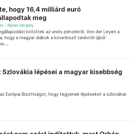
e, hogy 16,4 milliárd euró
 állapodtak meg
zs
–
Nyilas Gergely
egállapodást kötöttek az uniós pénzekről. Von der Leyen a
a, hogy a magyar diákok a következő tanévtől újból
....
t Szlovákia lépései a magyar kisebbség
l az Európai Bizottságot, hogy tegyenek lépéseket a szlovákiai