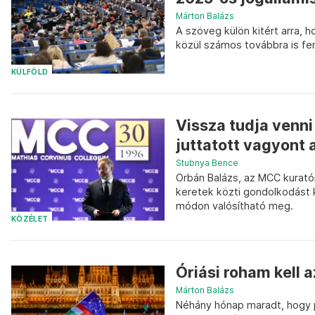
Márton Balázs
A szöveg külön kitért arra,
közül számos továbbra is fe
KÜLFÖLD
Vissza tudja venn
juttatott vagyont 
Stubnya Bence
Orbán Balázs, az MCC kuratór
keretek közti gondolkodást 
módon valósítható meg.
KÖZÉLET
Óriási roham kell 
Márton Balázs
Néhány hónap maradt, hogy pé