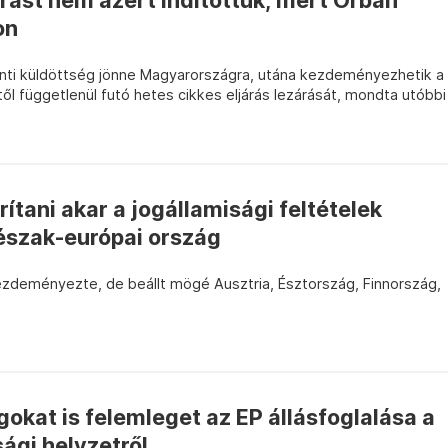
árást nem azért indítottuk, mert Orbán
on
nti küldöttség jönne Magyarországra, utána kezdeményezhetik a
l függetlenül futó hetes cikkes eljárás lezárását, mondta utóbbi
ítani akar a jogállamisági feltételek
észak-európai ország
zdeményezte, de beállt mögé Ausztria, Észtország, Finnország,
.
kat is felemleget az EP állásfoglalása a
ági helyzetről