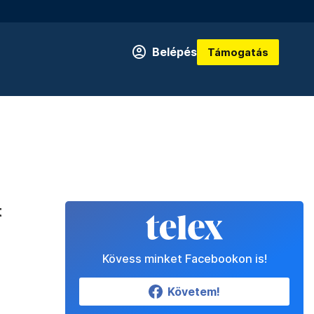
Belépés
Támogatás
t
Kövess minket Facebookon is!
Követem!