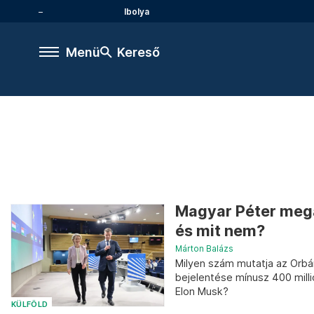
Ibolya
Menü
Kereső
Magyar Péter megál
és mit nem?
Márton Balázs
Milyen szám mutatja az Orbá
bejelentése mínusz 400 milli
Elon Musk?
KÜLFÖLD