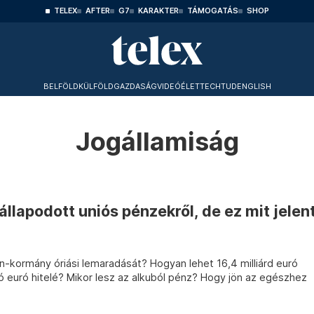
TELEX
AFTER
G7
KARAKTER
TÁMOGATÁS
SHOP
BELFÖLD
KÜLFÖLD
GAZDASÁG
VIDEÓ
ÉLET
TECHTUD
ENGLISH
Jogállamiság
lapodott uniós pénzekről, de ez mit jelen
n-kormány óriási lemaradását? Hogyan lehet 16,4 milliárd euró
ó euró hitelé? Mikor lesz az alkuból pénz? Hogy jön az egészhez