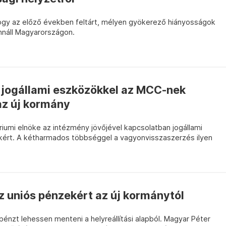
 hogy az előző években feltárt, mélyen gyökerező hiányosságok
nnáll Magyarországon.
i jogállami eszközökkel az MCC-nek
az új kormány
iumi elnöke az intézmény jövőjével kapcsolatban jogállami
kért. A kétharmados többséggel a vagyonvisszaszerzés ilyen
az uniós pénzekért az új kormánytól
nzt lehessen menteni a helyreállítási alapból. Magyar Péter