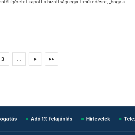
entől ígéretet kapott a bizottsági együttműködésre, „hogy a
3
...
►
►►
ogatás
Adó 1% felajánlás
Hírlevelek
Tele