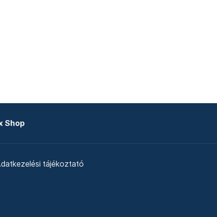
x Shop
datkezelési tájékoztató
zat
Telex Sales