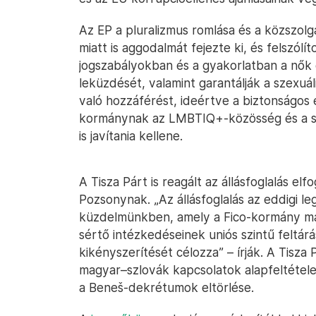
Az EP a pluralizmus romlása és a közszolgá
miatt is aggodalmát fejezte ki, és felszólí
jogszabályokban és a gyakorlatban a nők 
leküzdését, valamint garantálják a szexuá
való hozzáférést, ideértve a biztonságos é
kormánynak az LMBTIQ+-közösség és a sz
is javítania kellene.
A Tisza Párt is reagált az állásfoglalás elf
Pozsonynak. „Az állásfoglalás az eddigi
küzdelmünkben, amely a Fico-kormány mag
sértő intézkedéseinek uniós szintű feltá
kikényszerítését célozza” – írják. A Tisza
magyar–szlovák kapcsolatok alapfeltétel
a Beneš-dekrétumok eltörlése.