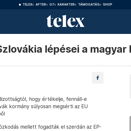
TELEX
AFTER
G7
KARAKTER
TÁMOGATÁS
SHOP
Szlovákia lépései a magyar 
izottságtól, hogy értékelje, fennáll-e
vák kormány súlyosan megsérti az EU
ől
tózkodás mellett fogadták el szerdán az EP-