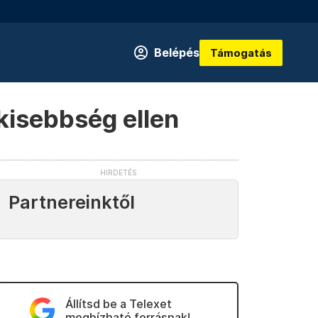
Belépés
Támogatás
kisebbség ellen
Partnereinktől
Állítsd be a Telexet
megbízható forrásnak!