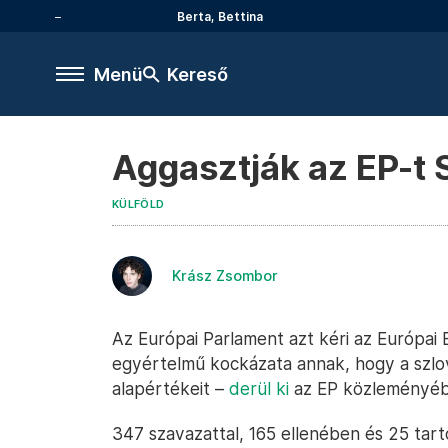
Berta, Bettina
Menü
Kereső
Aggasztják az EP-t 
KÜLFÖLD
Krász Zsombor
Az Európai Parlament azt kéri az Európai B
egyértelmű kockázata annak, hogy a szlo
alapértékeit –
derül ki
az EP közleményéb
347 szavazattal, 165 ellenében és 25 tar