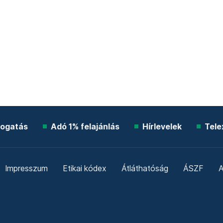
ogatás
Adó 1% felajánlás
Hírlevelek
Tele
Impresszum
Etikai kódex
Átláthatóság
ÁSZF
A
Süti beállítások
Szabályzatok
Kommentelési szabály