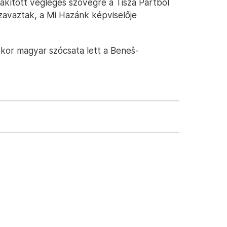
lakított végleges szövegre a Tisza Pártból
zavaztak, a Mi Hazánk képviselője
kor magyar szócsata lett a Beneš-