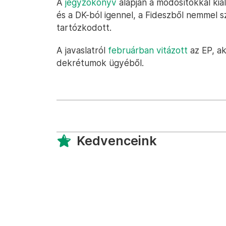
A
jegyzőkönyv
alapján a módosítókkal kia
és a DK-ból igennel, a Fideszből nemmel s
tartózkodott.
A javaslatról
februárban vitázott
az EP, ak
dekrétumok ügyéből.
Kedvenceink