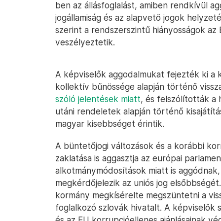
ben az állásfoglalást, amiben rendkívül a
jogállamiság és az alapvető jogok helyzeté
szerint a rendszerszintű hiányosságok az
veszélyeztetik.
A képviselők aggodalmukat fejezték ki a 
kollektív bűnössége alapján történő viss
szóló jelentések miatt
, és felszólították 
utáni rendeletek alapján történő kisajátít
magyar kisebbséget érintik.
A büntetőjogi változások és a korábbi kor
zaklatása is aggasztja az európai parlamen
alkotmánymódosítások miatt is aggódnak,
megkérdőjelezik az uniós jog elsőbbségét. 
kormány megkísérelte megszüntetni a vis
foglalkozó szlovák hivatalt. A képviselők 
és az EU korrupcióellenes ajánlásainak vé