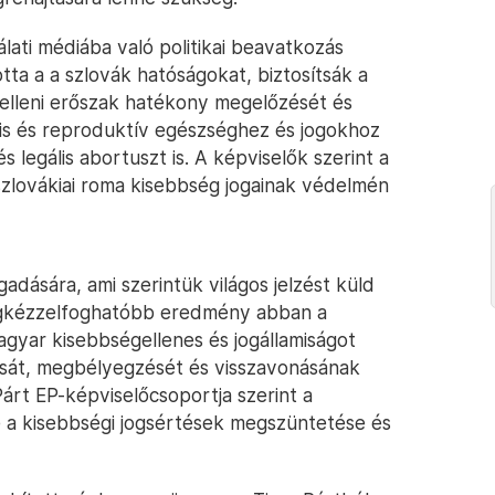
lati médiába való politikai beavatkozás
totta a a szlovák hatóságokat, biztosítsák a
elleni erőszak hatékony megelőzését és
lis és reproduktív egészséghez és jogokhoz
s legális abortuszt is. A képviselők szerint a
lovákiai roma kisebbség jogainak védelmén
ogadására, ami szerintük világos jelzést küld
 legkézzelfoghatóbb eredmény abban a
yar kisebbségellenes és jogállamiságot
rását, megbélyegzését és visszavonásának
 Párt EP-képviselőcsoportja szerint a
e a kisebbségi jogsértések megszüntetése és