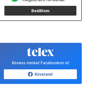
Beállítom
Kövess minket Facebookon is!
Követem!