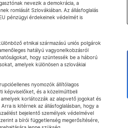
ggasztónak nevezik a demokrácia, a
nek romlását Szlovákiában. Az állásfoglalás
 EU pénzügyi érdekeinek védelmét is
különböző etnikai származású uniós polgárok
zamenőleges hatályú vagyonelkobzásról
a hatóságokat, hogy szüntessék be a háború
ásokat, amelyek különösen a szlovákiai
rupcióellenes nyomozók állítólagos
ti képviselőket, és a közelmúltbeli
 amelyek korlátozzák az alapvető jogokat és
Arra is kitérnek az állásfoglalásban, hogy a
szaélést bejelentő személyek védelmével
szerint a bírói függetlenség megerősítésére,
grehajtására lenne szükség.