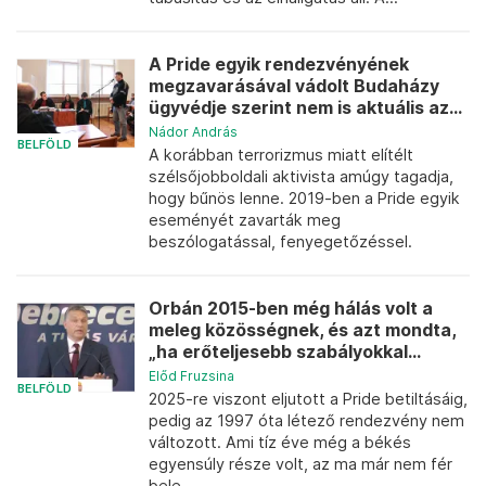
A Pride egyik rendezvényének
megzavarásával vádolt Budaházy
ügyvédje szerint nem is aktuális az...
Nádor András
BELFÖLD
A korábban terrorizmus miatt elítélt
szélsőjobboldali aktivista amúgy tagadja,
hogy bűnös lenne. 2019-ben a Pride egyik
eseményét zavarták meg
beszólogatással, fenyegetőzéssel.
Orbán 2015-ben még hálás volt a
meleg közösségnek, és azt mondta,
„ha erőteljesebb szabályokkal...
Előd Fruzsina
BELFÖLD
2025-re viszont eljutott a Pride betiltásáig,
pedig az 1997 óta létező rendezvény nem
változott. Ami tíz éve még a békés
egyensúly része volt, az ma már nem fér
bele.