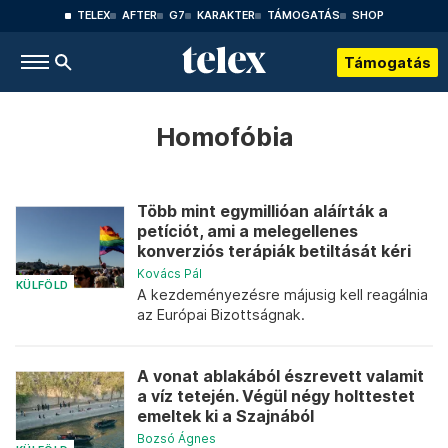
TELEX
AFTER
G7
KARAKTER
TÁMOGATÁS
SHOP
Támogatás
Homofóbia
Több mint egymillióan aláírták a
petíciót, ami a melegellenes
konverziós terápiák betiltását kéri
Kovács Pál
KÜLFÖLD
A kezdeményezésre májusig kell reagálnia
az Európai Bizottságnak.
A vonat ablakából észrevett valamit
a víz tetején. Végül négy holttestet
emeltek ki a Szajnából
Bozsó Ágnes