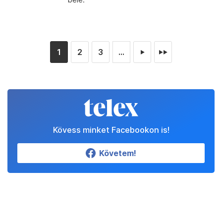
1
2
3
...
►
►►
Kövess minket Facebookon is!
Követem!