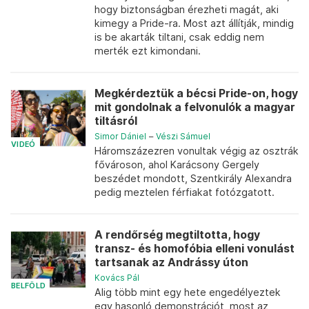
hogy biztonságban érezheti magát, aki
kimegy a Pride-ra. Most azt állítják, mindig
is be akarták tiltani, csak eddig nem
merték ezt kimondani.
Megkérdeztük a bécsi Pride-on, hogy
mit gondolnak a felvonulók a magyar
tiltásról
Simor Dániel
–
Vészi Sámuel
VIDEÓ
Háromszázezren vonultak végig az osztrák
fővároson, ahol Karácsony Gergely
beszédet mondott, Szentkirály Alexandra
pedig meztelen férfiakat fotózgatott.
A rendőrség megtiltotta, hogy
transz- és homofóbia elleni vonulást
tartsanak az Andrássy úton
Kovács Pál
BELFÖLD
Alig több mint egy hete engedélyeztek
egy hasonló demonstrációt, most az