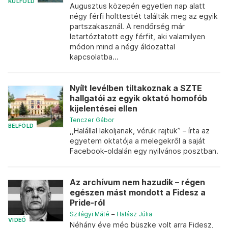
KÜLFÖLD
Augusztus közepén egyetlen nap alatt
négy férfi holttestét találták meg az egyik
partszakasznál. A rendőrség már
letartóztatott egy férfit, aki valamilyen
módon mind a négy áldozattal
kapcsolatba...
Nyílt levélben tiltakoznak a SZTE
hallgatói az egyik oktató homofób
kijelentései ellen
Tenczer Gábor
BELFÖLD
,,Halállal lakoljanak, vérük rajtuk” – írta az
egyetem oktatója a melegekről a saját
Facebook-oldalán egy nyilvános posztban.
Az archívum nem hazudik – régen
egészen mást mondott a Fidesz a
Pride-ról
Szilágyi Máté
–
Halász Júlia
VIDEÓ
Néhány éve még büszke volt arra Fidesz,