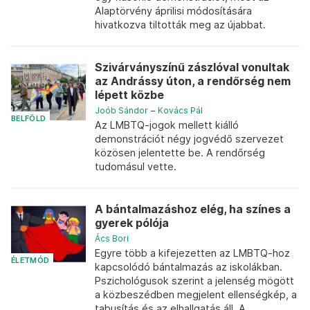
Alaptörvény áprilisi módosítására
hivatkozva tiltották meg az újabbat.
Szivárványszínű zászlóval vonultak
az Andrássy úton, a rendőrség nem
lépett közbe
Joób Sándor
–
Kovács Pál
BELFÖLD
Az LMBTQ-jogok mellett kiálló
demonstrációt négy jogvédő szervezet
közösen jelentette be. A rendőrség
tudomásul vette.
A bántalmazáshoz elég, ha színes a
gyerek pólója
Ács Bori
Egyre több a kifejezetten az LMBTQ-hoz
ÉLETMÓD
kapcsolódó bántalmazás az iskolákban.
Pszichológusok szerint a jelenség mögött
a közbeszédben megjelent ellenségkép, a
tabusítás és az elhallgatás áll. A...