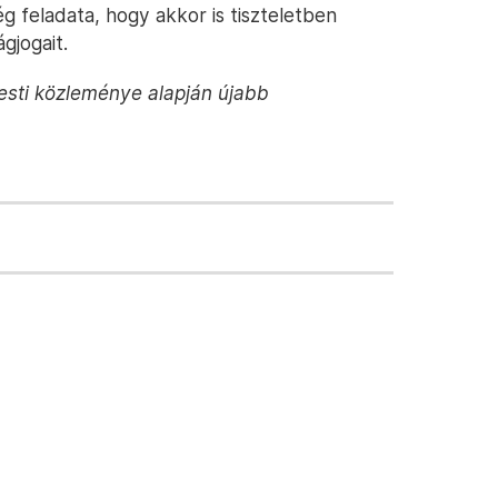
g feladata, hogy akkor is tiszteletben
gjogait.
esti közleménye alapján újabb