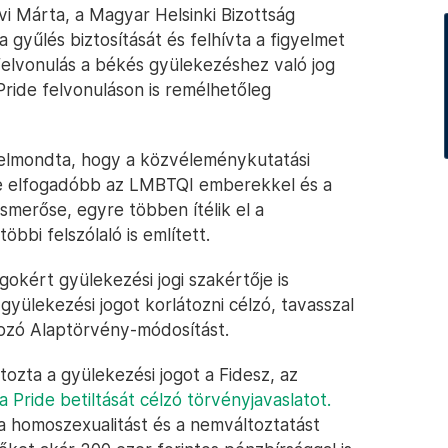
 Márta, a Magyar Helsinki Bizottság
gyűlés biztosítását és felhívta a figyelmet
felvonulás a békés gyülekezéshez való jog
Pride felvonuláson is remélhetőleg
 elmondta, hogy a közvéleménykutatási
re elfogadóbb az LMBTQI emberekkel és a
merőse, egyre többen ítélik el a
bbi felszólaló is említett.
okért gyülekezési jogi szakértője is
 gyülekezési jogot korlátozni célzó, tavasszal
ozó Alaptörvény-módosítást.
zta a gyülekezési jogot a Fidesz, az
a Pride betiltását célzó törvényjavaslatot.
y a homoszexualitást és a nemváltoztatást