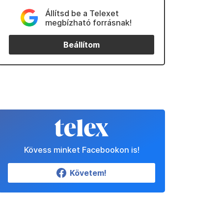
Állítsd be a Telexet
megbízható forrásnak!
Beállítom
Kövess minket Facebookon is!
Követem!