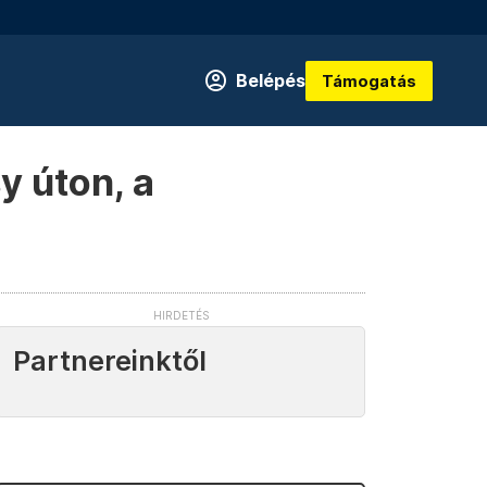
Belépés
Támogatás
y úton, a
Partnereinktől