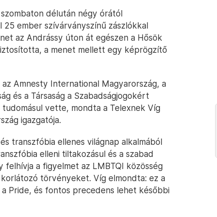
 szombaton délután négy órától
l 25 ember szívárványszínű zászlókkal
enet az Andrássy úton át egészen a Hősök
biztosította, a menet mellett egy képrögzítő
 az Amnesty International Magyarország, a
tság és a Társaság a Szabadságjogokért
g tudomásul vette, mondta a Telexnek Víg
szág igazgatója.
s transzfóbia ellenes világnap alkalmából
anszfóbia elleni tiltakozásul és a szabad
gy felhívja a figyelmet az LMBTQI közösség
t korlátozó törvényeket. Víg elmondta: ez a
 a Pride, és fontos precedens lehet későbbi