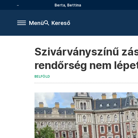
Berta, Bettina
Menü
Kereső
Szivárványszínű zás
rendőrség nem lépe
BELFÖLD