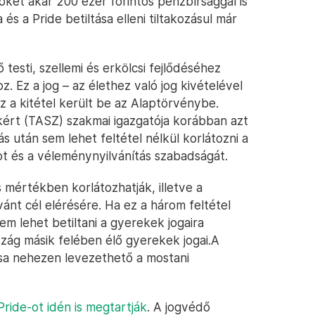
őket akár 200 ezer forintos pénzbírsággal is
és a Pride betiltása elleni tiltakozásul már
esti, szellemi és erkölcsi fejlődéséhez
Ez a jog – az élethez való jog kivételével
 a kitétel került be az Alaptörvénybe.
ért (TASZ) szakmai igazgatója korábban azt
 után sem lehet feltétel nélkül korlátozni a
got és a véleménynyilvánítás szabadságát.
 mértékben korlátozhatják, illetve a
vánt cél elérésére. Ha ez a három feltétel
em lehet betiltani a gyerekek jogaira
szág másik felében élő gyerekek jogai.A
ása nehezen levezethető a mostani
ride-ot idén is megtartják
. A jogvédő