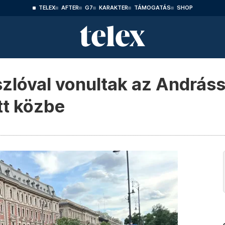
TELEX
AFTER
G7
KARAKTER
TÁMOGATÁS
SHOP
zlóval vonultak az Andráss
tt közbe