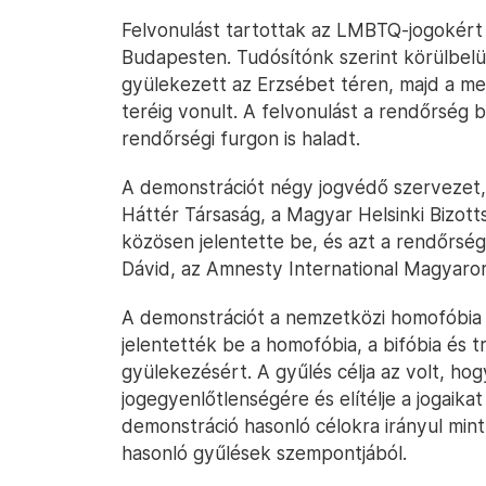
Felvonulást tartottak az LMBTQ-jogokért
Budapesten. Tudósítónk szerint körülbelü
gyülekezett az Erzsébet téren, majd a m
teréig vonult. A felvonulást a rendőrség 
rendőrségi furgon is haladt.
A demonstrációt négy jogvédő szervezet,
Háttér Társaság, a Magyar Helsinki Bizot
közösen jelentette be, és azt a rendőrsé
Dávid, az Amnesty International Magyaror
A demonstrációt a nemzetközi homofóbia é
jelentették be a homofóbia, a bifóbia és tr
gyülekezésért. A gyűlés célja az volt, ho
jogegyenlőtlenségére és elítélje a jogaika
demonstráció hasonló célokra irányul mint
hasonló gyűlések szempontjából.