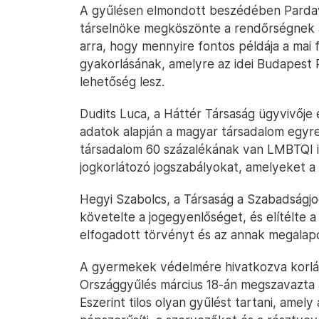
A gyűlésen elmondott beszédében Pardavi
társelnöke megköszönte a rendőrségnek a 
arra, hogy mennyire fontos példája a mai 
gyakorlásának, amelyre az idei Budapest 
lehetőség lesz.
Dudits Luca, a Háttér Társaság ügyvivője
adatok alapján a magyar társadalom egy
társadalom 60 százalékának van LMBTQI is
jogkorlátozó jogszabályokat, amelyeket a tö
Hegyi Szabolcs, a Társaság a Szabadságjog
követelte a jogegyenlőséget, és elítélte a
elfogadott törvényt és az annak megalap
A gyermekek védelmére hivatkozva korláto
Országgyűlés március 18-án megszavazta
Eszerint tilos olyan gyűlést tartani, amel