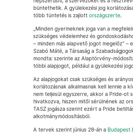
népszerűsíti, a szervezőket és a résztvev
büntethetik. A gyülekezési jog korlátozása 
több tüntetés is zajlott
országszerte
.
„Minden gyermeknek joga van a megfelelő t
szükséges védelemhez és gondoskodáshoz. 
– minden más alapvető jogot megelőz” – ez
Szabó Máté, a Társaság a Szabadságjogok
mondta: szerinte az Alaptörvény-módosítás
többi alapjogot, például a gyülekezési jo
Az alapjogokat csak szükséges és arányos
korlátozásnak alkalmasnak kell lennie a kí
nem teljesül egyszerre, akkor a Pride-ot s
hivatkozva, hiszen mitől sérülnének az or
TASZ jogásza szerint ezért a Pride betilt
alkotmánymódosításból.
A tervek szerint június 28-án a
Budapest P