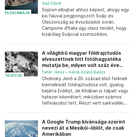
Sajó Dávid
Sopron elbújhat ahhoz képest, ahogy egy
ÉSZKOMBÁJN
kis faluval pingpongozott Svájc és
Olaszország az évszázadok során.
Campione d'Italia úgy olasz terület, hogy
kizárólag Svájccal szomszédos.
A világhírű magyar földrajztudós
elveszettnek hitt fotóhagyatéka
mutatja be, milyen volt száz éve...
Fehér János
–
Ivándi-Szabó Balázs
TECHTUD
Cholnoky Jenő a 20. század első felének
kiemelkedő földrajztudósa volt, gyalog
bejárta Erdélyt, de Kínában is talpalt vagy
hatezer kilométert, miközben számos
felfedezést tett. Részt vett sarkvidéki...
A Google Trump kívánsága szerint
nevezi át a Mexikói-öblöt, de csak
Amerikában