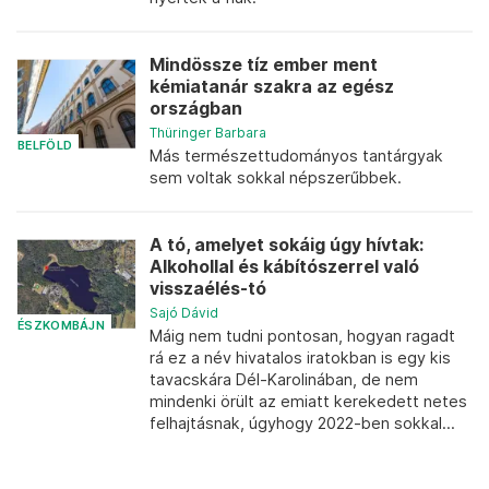
Mindössze tíz ember ment
kémiatanár szakra az egész
országban
Thüringer Barbara
BELFÖLD
Más természettudományos tantárgyak
sem voltak sokkal népszerűbbek.
A tó, amelyet sokáig úgy hívtak:
Alkohollal és kábítószerrel való
visszaélés-tó
Sajó Dávid
ÉSZKOMBÁJN
Máig nem tudni pontosan, hogyan ragadt
rá ez a név hivatalos iratokban is egy kis
tavacskára Dél-Karolinában, de nem
mindenki örült az emiatt kerekedett netes
felhajtásnak, úgyhogy 2022-ben sokkal...