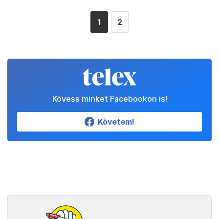
1
2
Kövess minket Facebookon is!
Követem!