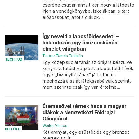
cserébe csupán annyit kér, hogy a látogató
írjon a vendégkönyvbe. Iskolákban is tart
előadásokat, ahol a diákok...
Így neveld a laposföldesedet! –
kalandozás egy összeesküvés-
elmélet világában
Tauber Tamás Felícián
TECHTUD
Egy középiskolai tanár az órájára készülve
konyhakutatást végzett: a laposföld-hívők
egyik „bizonyítékának” járt utána –
méghozzá a saját játékszabályaik szerint,
mert szerinte csak így van értelme...
Éremesővel térnek haza a magyar
diákok a Nemzetközi Földrajzi
Olimpiáról
Weiler Vilmos
BELFÖLD
Két aranyat, egy ezüstöt és egy bronzot
nyertek a fiúk.