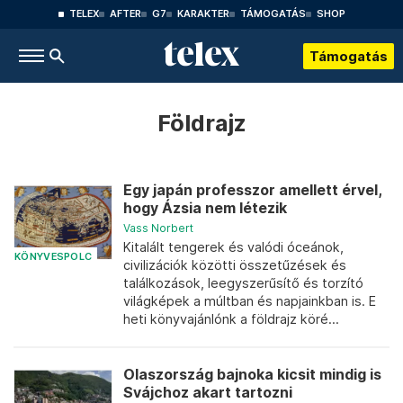
TELEX
AFTER
G7
KARAKTER
TÁMOGATÁS
SHOP
Támogatás
Földrajz
Egy japán professzor amellett érvel,
hogy Ázsia nem létezik
Vass Norbert
Kitalált tengerek és valódi óceánok,
KÖNYVESPOLC
civilizációk közötti összetűzések és
találkozások, leegyszerűsítő és torzító
világképek a múltban és napjainkban is. E
heti könyvajánlónk a földrajz köré...
Olaszország bajnoka kicsit mindig is
Svájchoz akart tartozni