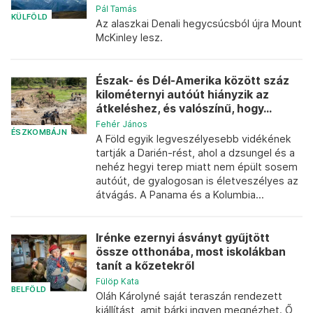
Pál Tamás
KÜLFÖLD
Az alaszkai Denali hegycsúcsból újra Mount
McKinley lesz.
Észak- és Dél-Amerika között száz
kilométernyi autóút hiányzik az
átkeléshez, és valószínű, hogy...
Fehér János
ÉSZKOMBÁJN
A Föld egyik legveszélyesebb vidékének
tartják a Darién-rést, ahol a dzsungel és a
nehéz hegyi terep miatt nem épült sosem
autóút, de gyalogosan is életveszélyes az
átvágás. A Panama és a Kolumbia...
Irénke ezernyi ásványt gyűjtött
össze otthonába, most iskolákban
tanít a kőzetekről
Fülöp Kata
BELFÖLD
Oláh Károlyné saját teraszán rendezett
kiállítást, amit bárki ingyen megnézhet. Ő