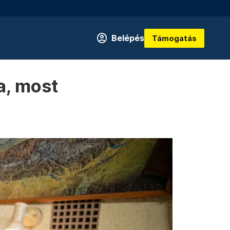
Belépés
Támogatás
a, most