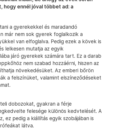
, hogy ennél jóval többet ad: a
ztani a gyerekekkel és maradandó
n már nem sok gyerek foglalkozik a
yükkel van elfoglalva. Pedig ezek a kövek is
 és lelkesen mutatja az egyik
lába járó gyerekek számára tart. Ez a darab
eppkőhöz nem szabad hozzáérni, hiszen az
llíthatja növekedésüket. Az emberi bőrön
ák a felszínüket, valamint elszíneződéseket
amat.
teli dobozokat, gyakran a férje
megkedvelte felesége különös kedvtelését. A
, ez pedig a kiállítás egyik szobájában is
rófeákat látva.