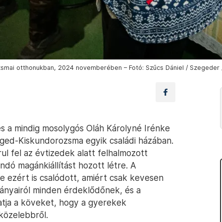
ozsmai otthonukban, 2024 novemberében – Fotó: Szűcs Dániel / Szegeder 
s a mindig mosolygós Oláh Károlyné Irénke
eged-Kiskundorozsma egyik családi házában.
ul fel az évtizedek alatt felhalmozott
andó magánkiállítást hozott létre. A
 ezért is csalódott, amiért csak kevesen
ányairól minden érdeklődőnek, és a
atja a köveket, hogy a gyerekek
közelebbről.