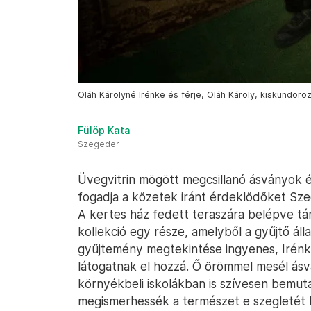
Oláh Károlyné Irénke és férje, Oláh Károly, kiskundor
Fülöp Kata
Szegeder
Üvegvitrin mögött megcsillanó ásványok é
fogadja a kőzetek iránt érdeklődőket Sz
A kertes ház fedett teraszára belépve tár
kollekció egy része, amelyből a gyűjtő áll
gyűjtemény megtekintése ingyenes, Irénke
látogatnak el hozzá. Ő örömmel mesél ásv
környékbeli iskolákban is szívesen bemut
megismerhessék a természet e szegletét 