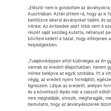
„Először nem is gondoltam az ásványokra, 
Ausztriában. Aztán jöttem rá, hogy az is 
beöltözve sikerül ásványokat találni, és 
Irénke. Az évtizedek alatt több mint 4 eze
részét saját kezűleg kutatta, néhányat pe
bővíteni kellett a házat, hogy elférjenek a
helyiségekben.
„Tulajdonképpen attól különleges az én
vannak az eredeti állapotukban, hanem g
Irénke belépve az egyik szobába. Itt a v
végig, az eredeti nyers formájától, egésze
tigrisszem. Látjuk az eredetit, amilyen for
és a következő lépés már a csiszolt kőbő
mire megtalálják, elviszik, megfaragják, me
bemutatni, hogy az ásványékszerek bizon