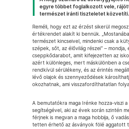
egyre többet foglalkozott vele, rájött
természet iránti tiszteletet közvetíti.
Reméli, hogy ezt az érzést sikerül megos
értékrendet alakít ki bennük. „Mostanába
természet kincseivel, mindenki csak a küt
szépek, sőt, az élővilág részei” – mondja,
cseppkődarabot, amit kifejezetten az isko
azért különleges, mert máskülönben a cs
rendkívül sérülékeny, és az érintés megá
lévő olajok és szennyeződések károsíthatj
okozhatnak, ami visszafordíthatatlan foly
A bemutatókra maga Irénke hozza-viszi a 
segítségével, aki az évek során szintén 
férjnek is megvan a maga hobbija, ő vadász
tetten érhető az ásványok fölé aggatott t