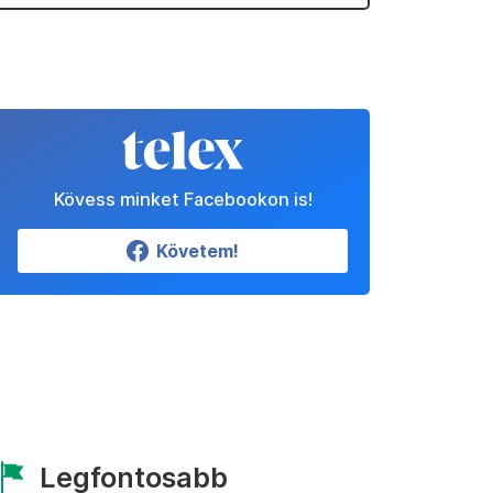
Kövess minket Facebookon is!
Követem!
Legfontosabb