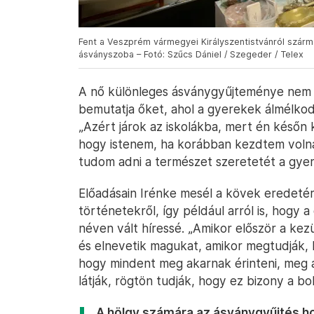
Fent a Veszprém vármegyei Királyszentistvánról szárm
ásványszoba – Fotó: Szűcs Dániel / Szegeder / Telex
A nő különleges ásványgyűjteménye nem cs
bemutatja őket, ahol a gyerekek álmélkod
„Azért járok az iskolákba, mert én későn 
hogy istenem, ha korábban kezdtem volna,
tudom adni a természet szeretetét a gye
Előadásain Irénke mesél a kövek eredetéről
történetekről, így például arról is, hogy a
néven vált híressé. „Amikor először a kez
és elnevetik magukat, amikor megtudják, 
hogy mindent meg akarnak érinteni, meg a
látják, rögtön tudják, hogy ez bizony a b
A hölgy számára az ásványgyűjtés ho