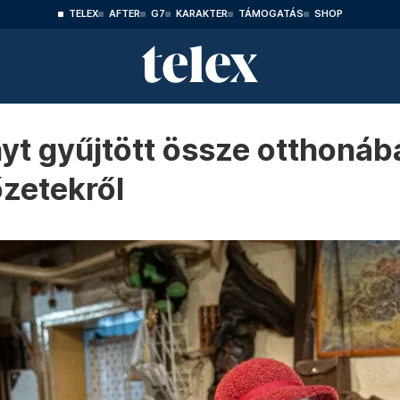
TELEX
AFTER
G7
KARAKTER
TÁMOGATÁS
SHOP
nyt gyűjtött össze otthonáb
őzetekről