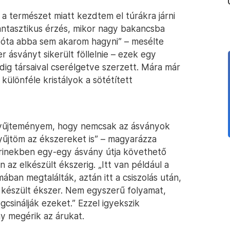
a természet miatt kezdtem el túrákra járni
fantasztikus érzés, mikor nagy bakancsba
azóta abba sem akarom hagyni” – mesélte
r ásványt sikerült föllelnie – ezek egy
dig társaival cserélgetve szerzett. Mára már
 különféle kristályok a sötétített
 gyűjteményem, hogy nemcsak az ásványok
yűjtöm az ékszereket is” – magyarázza
itrinekben egy-egy ásvány útja követhető
n az elkészült ékszerig. „Itt van például a
mában megtalálták, aztán itt a csiszolás után,
l készült ékszer. Nem egyszerű folyamat,
gcsinálják ezeket.” Ezzel igyekszik
y megérik az árukat.