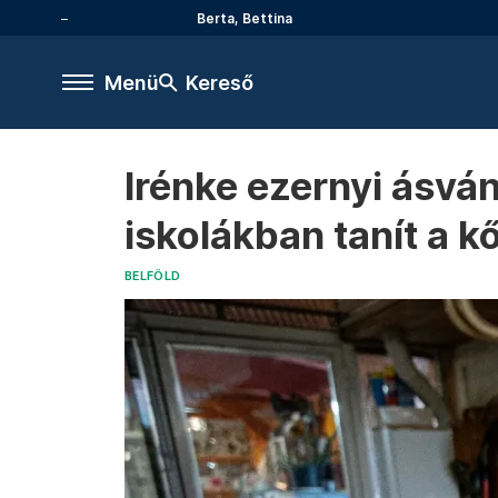
Berta, Bettina
Menü
Kereső
Irénke ezernyi ásvá
iskolákban tanít a k
BELFÖLD