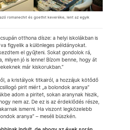
azó romanechit és goethit keveréke, lent az egyik
upán otthona dísze: a helyi iskolákban is
va figyelik a különleges példányokat.
kezdtem el gyűjteni. Sokat gondolok rá,
 milyen jó is lenne! Bízom benne, hogy át
rekeknek már kiskorukban.”
, a kristályok titkairól, a hozzájuk kötődő
 csillogó pirit miért „a bolondok aranya”
ükbe adom a piritet, sokan aranynak hiszik,
hogy nem az. De ez is az érdeklődés része,
karnak ismerni. Ha viszont legközelebb
olondok aranya” – meséli büszkén.
bbinak indult, de ahogy az évek során