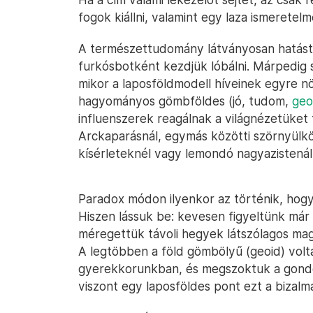
fogok kiállni, valamint egy laza ismeretel
A természettudomány látványosan hatásta
furkósbotként kezdjük lóbálni. Márpedig 
mikor a laposföldmodell híveinek egyre 
hagyományos gömbföldes (jó, tudom,
geo
influenszerek reagálnak a világnézetüket f
Arckaparásnál, egymás közötti szörnyülköd
kísérleteknél vagy lemondó nagyazistenál
Paradox módon ilyenkor az történik, hogy
Hiszen lássuk be: kevesen figyeltünk már
méregettük távoli hegyek látszólagos mag
A legtöbben a föld gömbölyű (geoid) vol
gyerekkorunkban, és megszoktuk a gondol
viszont egy laposföldes pont ezt a bizalm