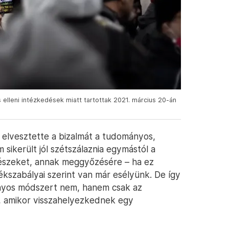
 elleni intézkedések miatt tartottak 2021. március 20-án
i elvesztette a bizalmát a tudományos,
 sikerült jól szétszálaznia egymástól a
részeket, annak meggyőzésére – ha ez
tékszabályai szerint van már esélyünk. De így
nyos módszert nem, hanem csak az
, amikor visszahelyezkednek egy