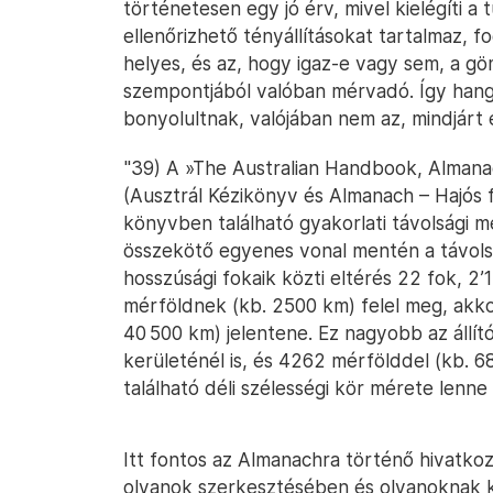
történetesen egy jó érv, mivel kielégíti 
ellenőrizhető tényállításokat tartalmaz, f
helyes, és az, hogy igaz-e vagy sem, a gö
szempontjából valóban mérvadó. Így hangz
bonyolultnak, valójában nem az, mindjárt 
"39) A »The Australian Handbook, Almanac
(Ausztrál Kézikönyv és Almanach – Hajós
könyvben található gyakorlati távolsági 
összekötő egyenes vonal mentén a távols
hosszúsági fokaik közti eltérés 22 fok, 2’
mérföldnek (kb. 2500 km) felel meg, akko
40 500 km) jelentene. Ez nagyobb az állí
kerületénél is, és 4262 mérfölddel (kb. 
található déli szélességi kör mérete lenne
Itt fontos az Almanachra történő hivatko
olyanok szerkesztésében és olyanoknak k