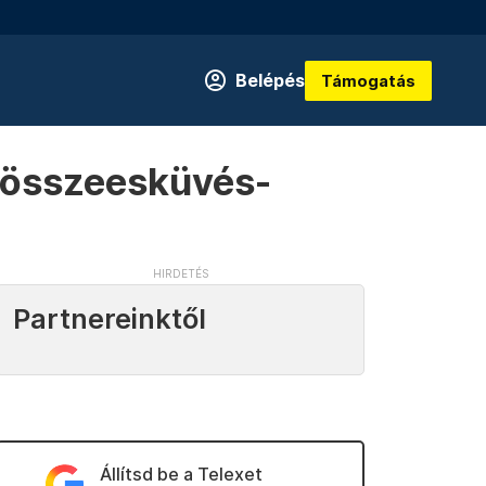
Belépés
Támogatás
y összeesküvés-
Partnereinktől
Állítsd be a Telexet