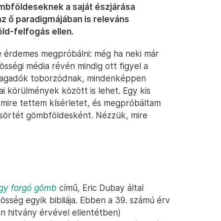
gömbföldeseknek a
saját észjárása
 az ő paradigmájában is releváns
ld-felfogás ellen.
de érdemes megpróbálni: még ha neki már
össégi média révén mindig ott figyel a
ytagadók toborzódnak, mindenképpen
i körülmények között is lehet. Egy kis
esmire tettem kísérletet, és megpróbáltam
 csörtét gömbföldesként. Nézzük, mire
egy forgó gömb
című, Eric Dubay által
össég egyik bibliája. Ebben a 39. számú érv
n hitvány érvével ellentétben)