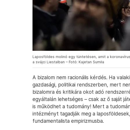
Laposföldes molinó egy tüntetésen, amit a koronavírus
a svájci Liestalban – Fotó: Kajetan Sumila
A bizalom nem racionális kérdés. Ha valak
gazdasági, politikai rendszerben, mert nem
bizalomra és kritikára okot adó rendszer
egyáltalán lehetséges – csak az ő saját já
is működhet a tudomány! Mert a tudomá
intézményt tagadják meg a laposföldesek
fundamentalista empirizmusba.