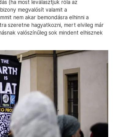
ás (ha most leválasztjuk róla az
bizony megvalósít valamit a
mmit nem akar bemondásra elhinni a
atra szeretne hagyatkozni, mert elvileg már
ásnak valószínűleg sok mindent elhisznek