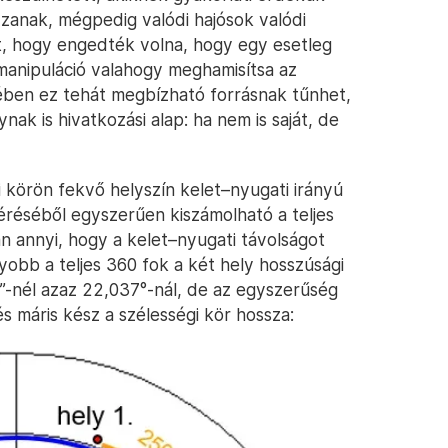
zzanak, mégpedig valódi hajósok valódi
t, hogy engedték volna, hogy egy esetleg
anipuláció valahogy meghamisítsa az
ében ez tehát megbízható forrásnak tűnhet,
nak is hivatkozási alap: ha nem is saját, de
 körön fekvő helyszín kelet–nyugati irányú
éréséből egyszerűen kiszámolható a teljes
n annyi, hogy a kelet–nyugati távolságot
yobb a teljes 360 fok a két hely hosszúsági
4”-nél azaz 22,037°-nál, de az egyszerűség
 máris kész a szélességi kör hossza: