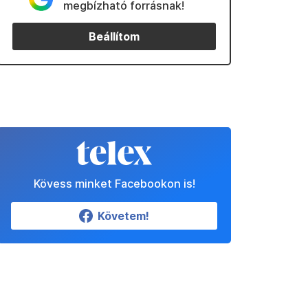
megbízható forrásnak!
Beállítom
Kövess minket Facebookon is!
Követem!