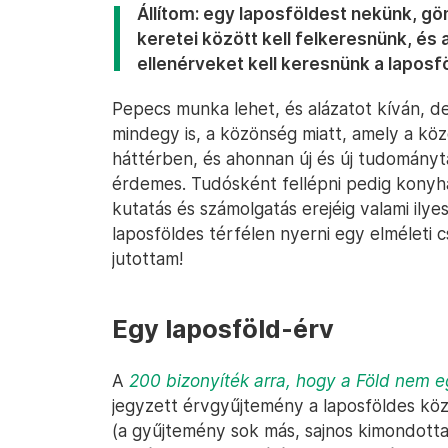
Állítom: egy laposföldest nekünk, 
keretei között kell felkeresnünk
, és
ellenérveket kell keresnünk a laposfö
Pepecs munka lehet, és alázatot kíván, 
mindegy is, a közönség miatt, amely a köz
háttérben, és ahonnan új és új tudomán
érdemes. Tudósként fellépni pedig konyha
kutatás és számolgatás erejéig valami ily
laposföldes térfélen nyerni egy elméleti
jutottam!
Egy laposföld-érv
A
200 bizonyíték arra, hogy a Föld nem 
jegyzett érvgyűjtemény a laposföldes köz
(a gyűjtemény sok más, sajnos kimondotta