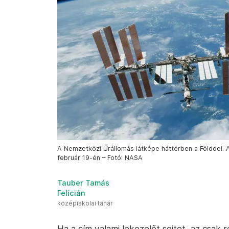
A Nemzetközi Űrállomás látképe háttérben a Földdel. A
február 19-én – Fotó: NASA
Tauber Tamás
Felícián
középiskolai tanár
Ha a cím valami lekezelőt sejtet, az csak 