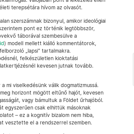
méleti terepsétára hívom az olvasót.
lan szerszámnak bizonyul, amikor ideológiai
szerintem pont ez történik legtöbbször,
növekvő táborával szembesülve a
id
) modell mellett kiálló kommentátorok,
elborzoló „lapsi” tartalmakra.
ésnél, felkészületlen kioktatási
latkertjézésnél kevesen jutnak tovább.
 a mi viselkedésünk válik dogmatizmussá.
 meg horizont mögött eltűnő hajót, kevesen
asságát, vagy bámultuk a Földet űrhajóból.
tát egyszerűen csak elhittük másoknak
atot – ez a kognitív bizalom nem hiba,
at vesztette el a rendszerrel szemben.