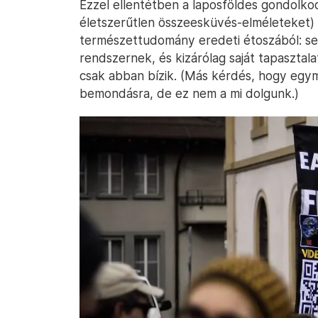
Ezzel ellentétben a laposföldes gondolkod
életszerűtlen összeesküvés-elméleteket) 
természettudomány eredeti étoszából: se
rendszernek, és kizárólag saját tapasztal
csak abban bízik. (Más kérdés, hogy egym
bemondásra, de ez nem a mi dolgunk.)