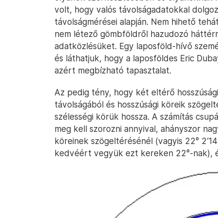
volt, hogy valós távolságadatokkal dolgo
távolságmérései alapján. Nem hihető tehá
nem létező gömbföldről hazudozó háttérm
adatközlésüket. Egy laposföld-hívő szem
és láthatjuk, hogy a laposföldes Eric Dubay
azért megbízható tapasztalat.
Az pedig tény, hogy két eltérő hosszúsági
távolságából és hosszúsági köreik szögelt
szélességi körük hossza. A számítás csupá
meg kell szorozni annyival, ahányszor nag
köreinek szögeltérésénél (vagyis 22° 2’1
kedvéért vegyük ezt kereken 22°-nak), és