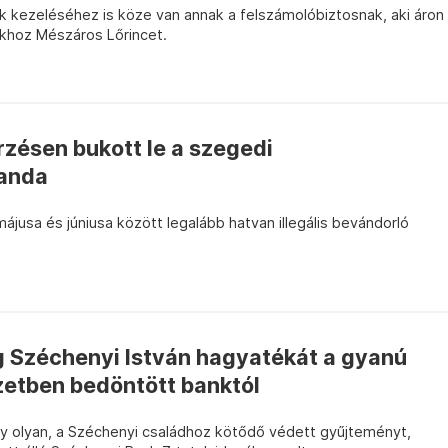
ek kezeléséhez is köze van annak a felszámolóbiztosnak, aki áron
akhoz Mészáros Lőrincet.
őrzésen bukott le a szegedi
anda
ájusa és júniusa között legalább hatvan illegális bevándorló
g Széchenyi István hagyatékát a gyanú
zetben bedöntött banktól
y olyan, a Széchenyi családhoz kötődő védett gyűjteményt,