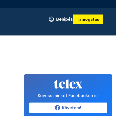
Belépés
Támogatás
Kövess minket Facebookon is!
Követem!