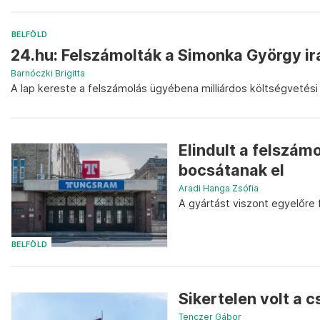
BELFÖLD
24.hu: Felszámolták a Simonka György irá
Barnóczki Brigitta
A lap kereste a felszámolás ügyébena milliárdos költségvetési c
Elindult a felszám
bocsátanak el
Aradi Hanga Zsófia
A gyártást viszont egyelőre 
BELFÖLD
Sikertelen volt a 
Tenczer Gábor