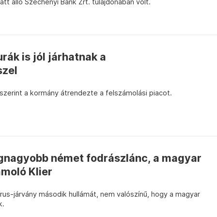
tt álló Széchenyi Bank Zrt. tulajdonában volt.
rák is jól járhatnak a
szel
 szerint a kormány átrendezte a felszámolási piacot.
legnagyobb német fodrászlánc, a magyar
ámoló Klier
írus-járvány második hullámát, nem valószínű, hogy a magyar
k.