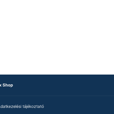
x Shop
datkezelési tájékoztató