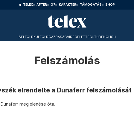
TELEX
AFTER
G7
KARAKTER
TÁMOGATÁS
SHOP
BELFÖLD
KÜLFÖLD
GAZDASÁG
VIDEÓ
ÉLET
TECHTUD
ENGLISH
Felszámolás
szék elrendelte a Dunaferr felszámolását
x Dunaferr megjelenése óta.