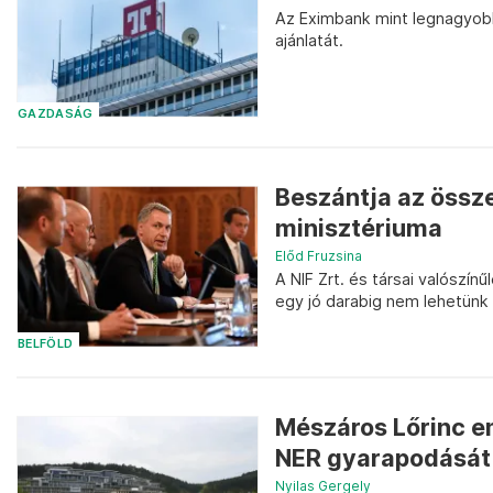
Az Eximbank mint legnagyob
ajánlatát.
GAZDASÁG
Beszántja az össze
minisztériuma
Előd Fruzsina
A NIF Zrt. és társai valószí
egy jó darabig nem lehetünk
BELFÖLD
Mészáros Lőrinc em
NER gyarapodását
Nyilas Gergely