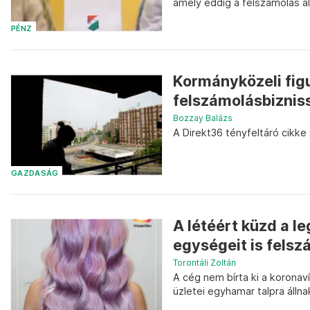
amely eddig a felszámolás ala
PÉNZ
Kormányközeli figu
felszámolásbiznis
Bozzay Balázs
A Direkt36 tényfeltáró cikke
GAZDASÁG
A létéért küzd a 
egységeit is felsz
Torontáli Zoltán
A cég nem bírta ki a koronav
üzletei egyhamar talpra állna