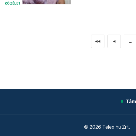
KÖZÉLET
...
◄◄
◄
Tám
© 2026 Telex.hu Zrt.