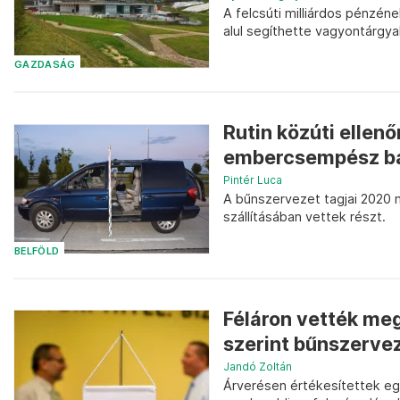
A felcsúti milliárdos pénzén
alul segíthette vagyontárgy
GAZDASÁG
Rutin közúti ellen
embercsempész b
Pintér Luca
A bűnszervezet tagjai 2020 m
szállításában vettek részt.
BELFÖLD
Féláron vették me
szerint bűnszerve
Jandó Zoltán
Árverésen értékesítettek eg