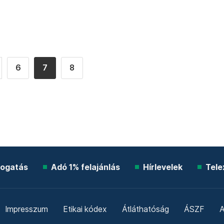
6
7
8
ogatás
Adó 1% felajánlás
Hírlevelek
Tele
Impresszum
Etikai kódex
Átláthatóság
ÁSZF
A