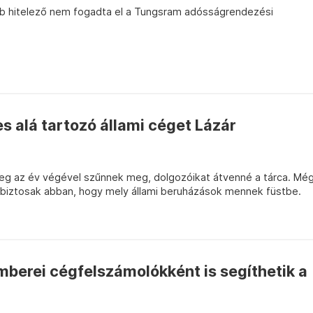
b hitelező nem fogadta el a Tungsram adósságrendezési
s alá tartozó állami céget Lázár
nűleg az év végével szűnnek meg, dolgozóikat átvenné a tárca. Mé
 biztosak abban, hogy mely állami beruházások mennek füstbe.
berei cégfelszámolókként is segíthetik a