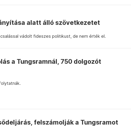
nyítása alatt álló szövetkezetet
salással vádolt fideszes politikust, de nem érték el.
olás a Tungsramnál, 750 dolgozót
folytatnák.
csődeljárás, felszámolják a Tungsramot