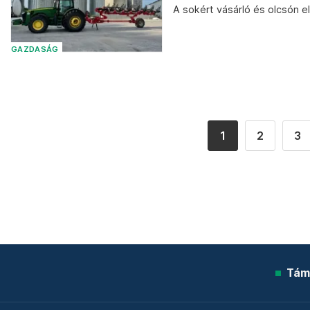
A sokért vásárló és olcsón 
GAZDASÁG
1
2
3
Tám