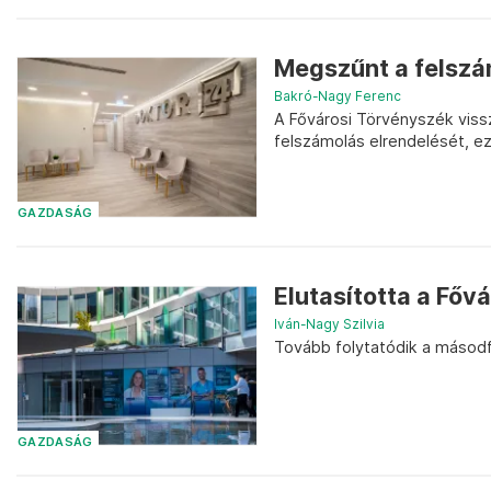
Megszűnt a felszám
Bakró-Nagy Ferenc
A Fővárosi Törvényszék vissz
felszámolás elrendelését, e
GAZDASÁG
Elutasította a Főv
Iván-Nagy Szilvia
Tovább folytatódik a másodfo
GAZDASÁG