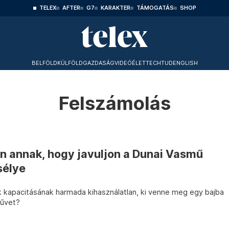
TELEX
AFTER
G7
KARAKTER
TÁMOGATÁS
SHOP
BELFÖLD
KÜLFÖLD
GAZDASÁG
VIDEÓ
ÉLET
TECHTUD
ENGLISH
Felszámolás
on annak, hogy javuljon a Dunai Vasmű
sélye
k kapacitásának harmada kihasználatlan, ki venne meg egy bajba
művet?