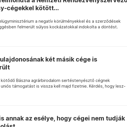
l felmondta a Nemzeti Rendezvényszervez
-cégekkel kötött...
elügyminisztérium a negatív körülményekkel és a szerződések
ggésben felmerült súlyos kockázatokkal indokolta a döntést.
ulajdonosának két másik cége is
rült
n kötődő Bászna agrárbirodalom sertéstenyésztő cégnek
t uniós támogatást is vissza kell majd fizetnie. Kérdés, hogy lesz-
lis annak az esélye, hogy cégei nem tudják
molást