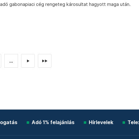
eladó gabonapiaci cég rengeteg károsultat hagyott maga után.
...
►
►►
ogatás
Adó 1% felajánlás
Hírlevelek
Tele