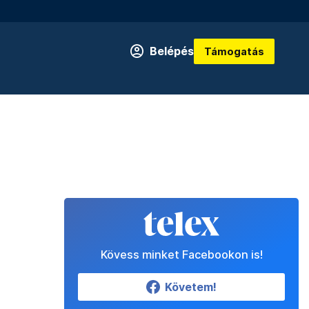
Belépés
Támogatás
Kövess minket Facebookon is!
Követem!