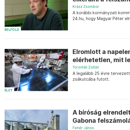
Krász Zsombor
A korábbi kormányzati komm
24.hu, hogy Magyar Péter elm
BELFÖLD
Elromlott a napele
elérhetetlen, mit l
Torontáli Zoltán
A legalább 25 évre tervezett 
zsákutcába futott.
ÉLET
A bíróság elrendelt
Gabona felszámol
Fehér János