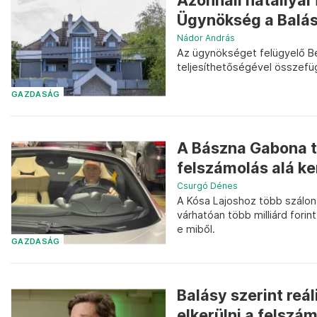
Azonnali hatállya
Ügynökség a Balásy
Nádor András
Az ügynökséget felügyelő B
teljesíthetőségével összefü
GAZDASÁG
A Bászna Gabona t
felszámolás alá ke
Csurgó Dénes
A Kósa Lajoshoz több szálo
várhatóan több milliárd forin
e miből.
GAZDASÁG
Balásy szerint reá
elkerülni a felszá