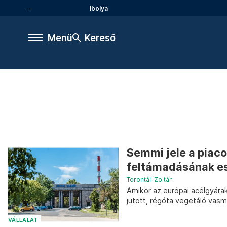
Ibolya
Menü
Kereső
Semmi jele a piac
feltámadásának e
Torontáli Zoltán
Amikor az európai acélgyára
jutott, régóta vegetáló vas
VÁLLALAT