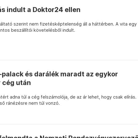
ás indult a Doktor24 ellen
tató szerint nem fizetésképtelenség áll a háttérben. A vita egy
intos beszállítói követelésből indult.
-palack és darálék maradt az egykor
 cég után
ntért adna túl a cég felszámolója, de az ár lehet, hogy csak elírás.
lső ránézésre nem túl vonzó.