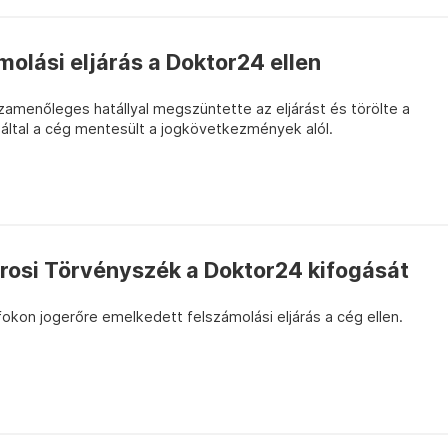
olási eljárás a Doktor24 ellen
amenőleges hatállyal megszüntette az eljárást és törölte a
záltal a cég mentesült a jogkövetkezmények alól.
árosi Törvényszék a Doktor24 kifogását
kon jogerőre emelkedett felszámolási eljárás a cég ellen.