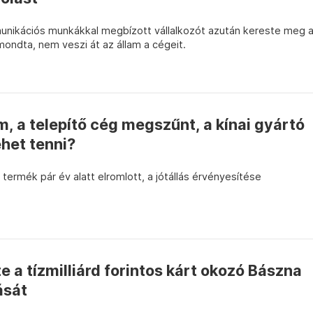
unikációs munkákkal megbízott vállalkozót azután kereste meg 
ondta, nem veszi át az állam a cégeit.
m, a telepítő cég megszűnt, a kínai gyártó
ehet tenni?
termék pár év alatt elromlott, a jótállás érvényesítése
e a tízmilliárd forintos kárt okozó Bászna
ását