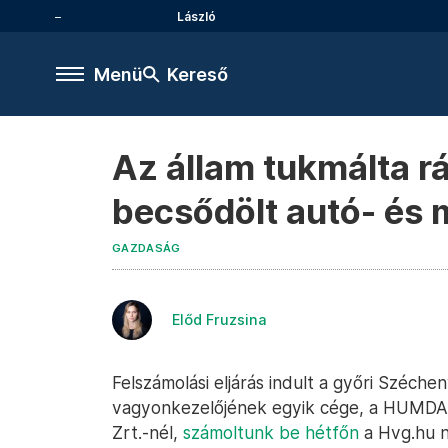
László
Menü
Kereső
Az állam tukmálta r
becsődölt autó- és 
GAZDASÁG
Előd Fruzsina
Felszámolási eljárás indult a győri Széche
vagyonkezelőjének egyik cége, a HUMDA 
Zrt.-nél,
számoltunk be hétfőn
a Hvg.hu n