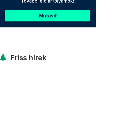
További élő árfolyamok!
Mutasd!
Friss hírek