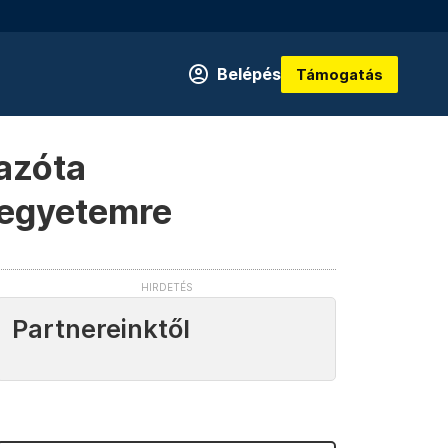
Belépés
Támogatás
 azóta
 egyetemre
Partnereinktől