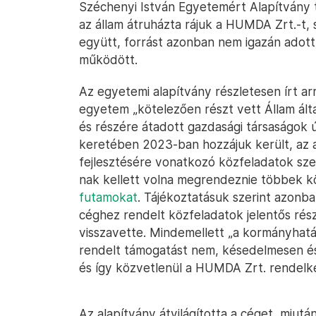
Széchenyi István Egyetemért Alapítvány ti
az állam átruházta rájuk a HUMDA Zrt.-t, 
együtt, forrást azonban nem igazán adott
működött.
Az egyetemi alapítvány részletesen írt arr
egyetem „kötelezően részt vett Állam ált
és részére átadott gazdasági társaságok ú
keretében 2023-ban hozzájuk került, az a
fejlesztésére vonatkozó közfeladatok sze
nak kellett volna megrendeznie többek 
futamokat
. Tájékoztatásuk szerint azonb
céghez rendelt közfeladatok jelentős ré
visszavette. Mindemellett „a kormányhatá
rendelt támogatást nem, késedelmesen és
és így közvetlenül a HUMDA Zrt. rendelk
Az alapítvány átvilágította a céget, miutá