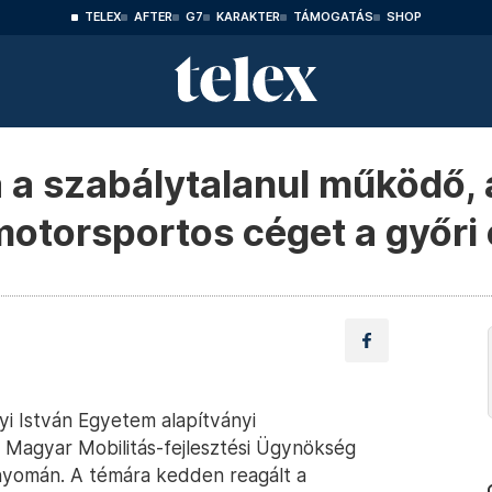
TELEX
AFTER
G7
KARAKTER
TÁMOGATÁS
SHOP
á a szabálytalanul működő,
motorsportos céget a győri
nyi István Egyetem alapítványi
Magyar Mobilitás-fejlesztési Ügynökség
yomán. A témára kedden reagált a