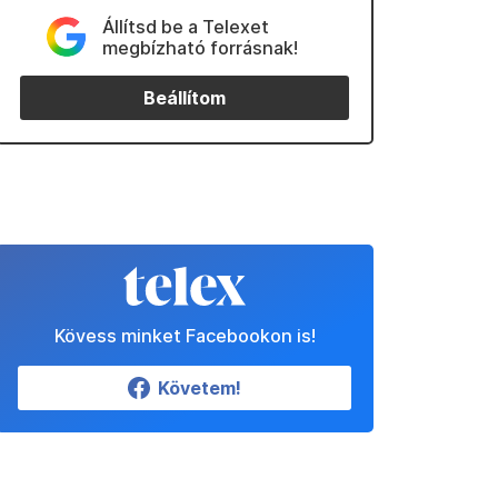
Állítsd be a Telexet
megbízható forrásnak!
Beállítom
Kövess minket Facebookon is!
Követem!