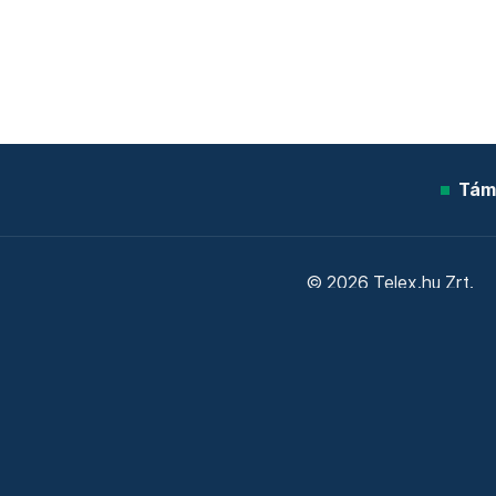
Tám
© 2026 Telex.hu Zrt.
Sütitájékoztató