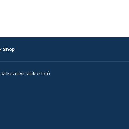
x Shop
datkezelési tájékoztató
zat
Telex Sales