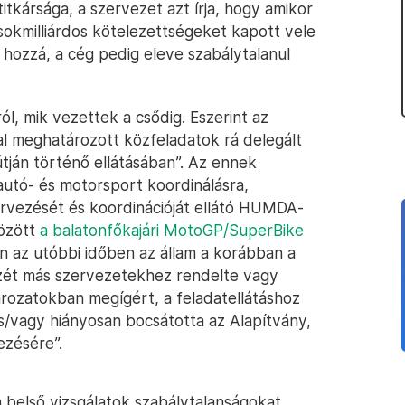
tkársága, a szervezet azt írja, hogy amikor
sokmilliárdos kötelezettségeket kapott vele
 hozzá, a cég pedig eleve szabálytalanul
ól, mik vezettek a csődig. Eszerint az
al meghatározott közfeladatok rá delegált
tján történő ellátásában”. Az ennek
utó- és motorsport koordinálásra,
rvezését és koordinációját ellátó HUMDA-
között
a balatonfőkajári MotoGP/SuperBike
an az utóbbi időben az állam a korábban a
szét más szervezetekhez rendelte vagy
rozatokban megígért, a feladatellátáshoz
/vagy hiányosan bocsátotta az Alapítvány,
ezésére”.
n belső vizsgálatok szabálytalanságokat