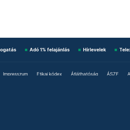
ogatás
Adó 1% felajánlás
Hírlevelek
Tele
Impresszum
Etikai kódex
Átláthatóság
ÁSZF
A
Süti beállítások
Szabályzatok
Kommentelési szabály