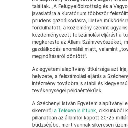
találtak. „A Felügyelőbizottság és a Vag
javaslatára a Kuratórium többször felszól
prudens gazdálkodásra, illetve működésre”
fordulhatott, a közlemény szerint ugyani
kezdeményezett felszámolási eljárást a tu
megkereste az Állami Számvevőszéket, 
gazdálkodási anomáliái miatt, valamint „to
megindításáról döntött”.
Az egyetemi alapítvány titkársága azt írj
helyzete, a felszámolási eljárás a Széchen
intézmény továbbra is stabil és kiegyens
tevékenységei példaértékűek.
A Széchenyi István Egyetem alapítványi 
sikereiről
a Telexen is írtunk
, cikkünkből k
pillanatban az államtól kapott 20-25 milliá
büdzséjébe, mert vannak sikeresen üzeme