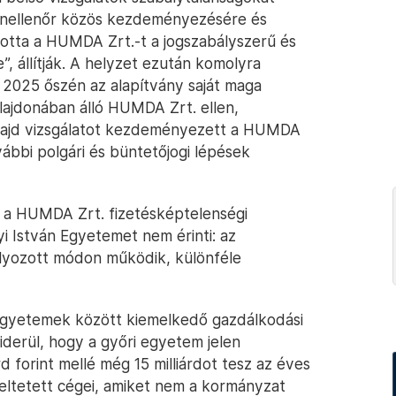
yonellenőr közös kezdeményezésére és
ította a HUMDA Zrt.-t a jogszabályszerű és
, állítják. A helyzet ezután komolyra
s 2025 őszén az alapítvány saját maga
lajdonában álló HUMDA Zrt. ellen,
majd vizsgálatot kezdeményezett a HUMDA
vábbi polgári és büntetőjogi lépések
a, a HUMDA Zrt. fizetésképtelenségi
yi István Egyetemet nem érinti: az
úlyozott módon működik, különféle
egyetemek között kiemelkedő gazdálkodási
iderül, hogy a győri egyetem jelen
rd forint mellé még 15 milliárdot tesz az éves
ltetett cégei, amiket nem a kormányzat