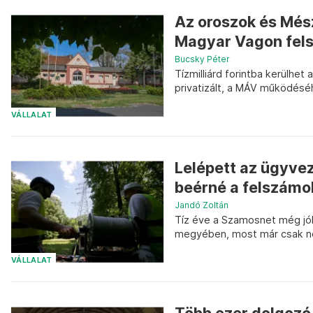
Az oroszok és Mész
Magyar Vagon fel
Bucsky Péter
Tízmilliárd forintba kerülhe
privatizált, a MÁV működésé
VÁLLALAT
Lelépett az ügyveze
beérné a felszámo
Jandó Zoltán
Tíz éve a Szamosnet még jól
megyében, most már csak némi
VÁLLALAT