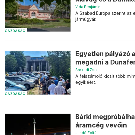
Vida Benjámin
A Szabad Európa szerint az 
járműgyár.
GAZDASÁG
Egyetlen pályázó a
megadni a Dunafe
Sarkadi Zsolt
A felszámoló kicsit több mint
egyikéért.
GAZDASÁG
Bárki megpróbálha
áramcég vevőin
Jandó Zoltán