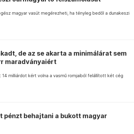
egész magyar vasút megérezheti, ha tényleg bedől a dunakeszi
kadt, de az se akarta a minimálárat sem
rr maradványaiért
 14 milliárdot kért volna a vasmű romjaiból felállított két cég
t pénzt behajtani a bukott magyar