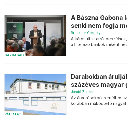
A Bászna Gabona lá
senki nem fogja m
Brückner Gergely
A károsultak arról beszélnek
a hitelező bankok miként néz
GAZDASÁG
Darabokban áruljá
százéves magyar 
Jandó Zoltán
Az árverésekből remélt össz
korábban működtető nagyatádi
VÁLLALAT