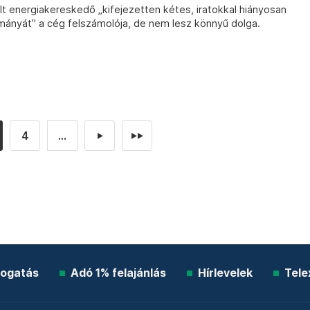
t energiakereskedő „kifejezetten kétes, iratokkal hiányosan
mányát” a cég felszámolója, de nem lesz könnyű dolga.
4
...
►
►►
ogatás
Adó 1% felajánlás
Hírlevelek
Tele