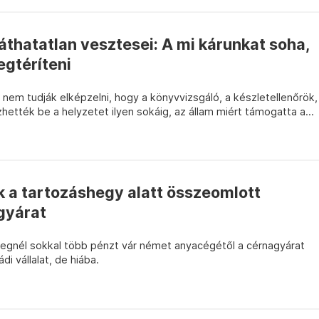
thatatlan vesztesei: A mi kárunkat soha,
egtéríteni
, nem tudják elképzelni, hogy a könyvvizsgáló, a készletellenőrök,
hették be a helyzetet ilyen sokáig, az állam miért támogatta a...
k a tartozáshegy alatt összeomlott
gyárat
egnél sokkal több pénzt vár német anyacégétől a cérnagyárat
 vállalat, de hiába.