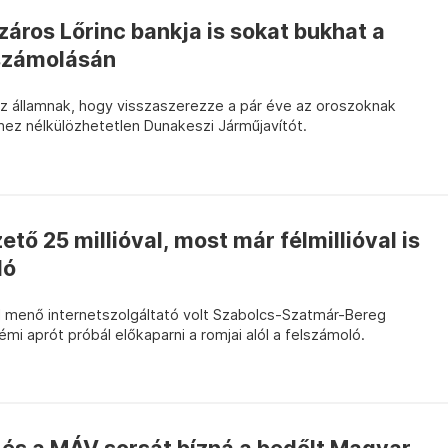
áros Lőrinc bankja is sokat bukhat a
számolásán
t az államnak, hogy visszaszerezze a pár éve az oroszoknak
hez nélkülözhetetlen Dunakeszi Járműjavítót.
tő 25 millióval, most már félmillióval is
ló
 menő internetszolgáltató volt Szabolcs-Szatmár-Bereg
 aprót próbál előkaparni a romjai alól a felszámoló.