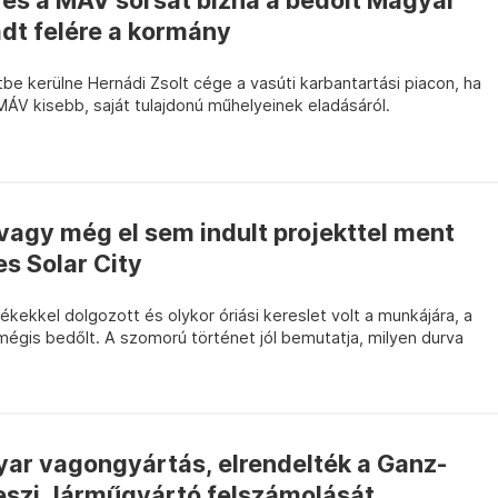
 és a MÁV sorsát bízná a bedőlt Magyar
dt felére a kormány
 kerülne Hernádi Zsolt cége a vasúti karbantartási piacon, ha
ÁV kisebb, saját tulajdonú műhelyeinek eladásáról.
vagy még el sem indult projekttel ment
s Solar City
ekkel dolgozott és olykor óriási kereslet volt a munkájára, a
mégis bedőlt. A szomorú történet jól bemutatja, milyen durva
ar vagongyártás, elrendelték a Ganz-
szi Járműgyártó felszámolását