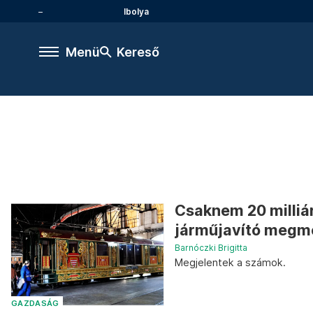
Ibolya
Menü
Kereső
Csaknem 20 milliá
járműjavító megm
Barnóczki Brigitta
Megjelentek a számok.
GAZDASÁG