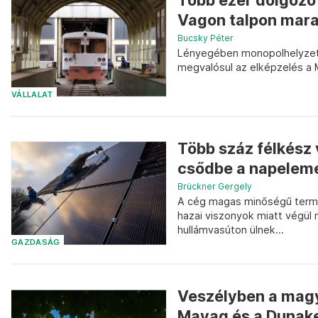
Több ezer dolgozó
Vagon talpon mara
Bucsky Péter
Lényegében monopolhelyzetbe
megvalósul az elképzelés a M
VÁLLALAT
Több száz félkész 
csődbe a napeleme
Brückner Gergely
A cég magas minőségű termék
hazai viszonyok miatt végül 
hullámvasúton ülnek...
GAZDASÁG
Veszélyben a magy
Mavag és a Dunake