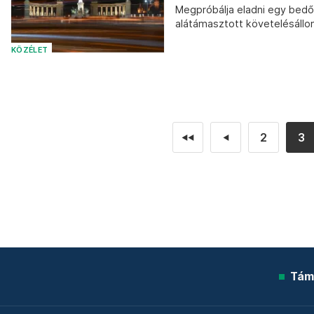
Megpróbálja eladni egy bedől
alátámasztott követelésállo
KÖZÉLET
2
3
◄◄
◄
Tám