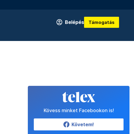
Belépés
Támogatás
Kövess minket Facebookon is!
Követem!