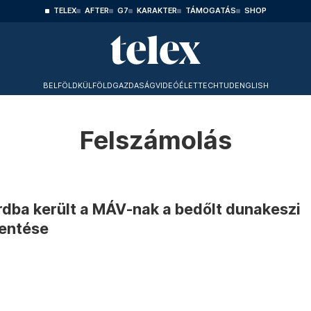
TELEX
AFTER
G7
KARAKTER
TÁMOGATÁS
SHOP
BELFÖLD
KÜLFÖLD
GAZDASÁG
VIDEÓ
ÉLET
TECHTUD
ENGLISH
Felszámolás
rdba került a MÁV-nak a bedőlt dunakeszi
entése