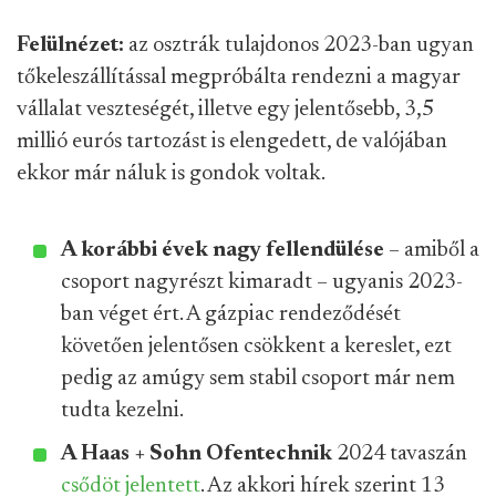
Felülnézet:
az osztrák tulajdonos 2023-ban ugyan
tőkeleszállítással megpróbálta rendezni a magyar
vállalat veszteségét, illetve egy jelentősebb, 3,5
millió eurós tartozást is elengedett, de valójában
ekkor már náluk is gondok voltak.
A korábbi évek nagy fellendülése
– amiből a
csoport nagyrészt kimaradt – ugyanis 2023-
ban véget ért. A gázpiac rendeződését
követően jelentősen csökkent a kereslet, ezt
pedig az amúgy sem stabil csoport már nem
tudta kezelni.
A Haas + Sohn Ofentechnik
2024 tavaszán
csődöt jelentett
. Az akkori hírek szerint 13