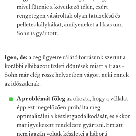
mivel fűtenie a következő télen, ezért
rengetegen vásároltak olyan fatüzelésű és
pelletes kályhákat, amilyeneket a Haas und
Sohn is gyártott.
Igen, de:
a cég ügyeire rálátó forrásunk szerint a
korábbi elhibázott üzleti döntések miatt a Haas +
Sohn már elég rossz helyzetben vágott neki ennek
az időszaknak.
A problémát főleg
az okozta, hogy a vállalat
épp ezt megelőzően próbálta meg
optimalizálni a készletgazdálkodását, és ekkor
már igyekezett rendelésre gyártani. Emiatt
nem igazán voltak készletei a háború