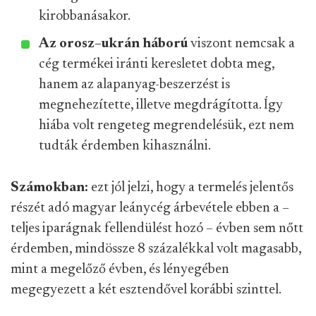
kirobbanásakor.
Az orosz–ukrán háború
viszont nemcsak a
cég termékei iránti keresletet dobta meg,
hanem az alapanyag-beszerzést is
megnehezítette, illetve megdrágította. Így
hiába volt rengeteg megrendelésük, ezt nem
tudták érdemben kihasználni.
Számokban:
ezt jól jelzi, hogy a termelés jelentős
részét adó magyar leánycég árbevétele ebben a –
teljes iparágnak fellendülést hozó – évben sem nőtt
érdemben, mindössze 8 százalékkal volt magasabb,
mint a megelőző évben, és lényegében
megegyezett a két esztendővel korábbi szinttel.