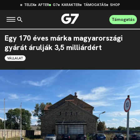
TELEX
AFTER
G7
KARAKTER
TÁMOGATÁS
SHOP
Támogatás
Egy 170 éves márka magyarországi
gyárát árulják 3,5 milliárdért
VÁLLALAT