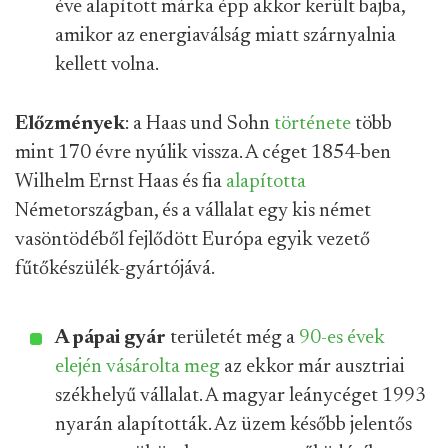
éve alapított márka épp akkor került bajba,
amikor az energiaválság miatt szárnyalnia
kellett volna.
Előzmények
: a Haas und Sohn
története
több
mint 170 évre nyúlik vissza. A céget 1854-ben
Wilhelm Ernst Haas és fia
alapította
Németországban, és a vállalat egy kis német
vasöntödéből fejlődött Európa egyik vezető
fűtőkészülék-gyártójává.
A pápai gyár
területét még a
90-es évek
elején vásárolta meg
az ekkor már ausztriai
székhelyű vállalat. A magyar leánycéget 1993
nyarán alapították. Az üzem később jelentős