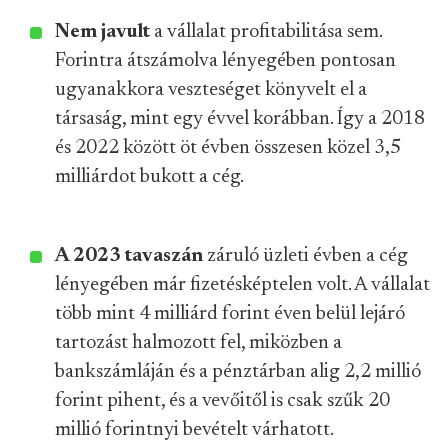
Nem javult
a vállalat profitabilitása sem.
Forintra átszámolva lényegében pontosan
ugyanakkora veszteséget könyvelt el a
társaság, mint egy évvel korábban. Így a 2018
és 2022 között öt évben összesen közel 3,5
milliárdot bukott a cég.
A 2023 tavaszán
záruló üzleti évben a cég
lényegében már fizetésképtelen volt. A vállalat
több mint 4 milliárd forint éven belül lejáró
tartozást halmozott fel, miközben a
bankszámláján és a pénztárban alig 2,2 millió
forint pihent, és a vevőitől is csak szűk 20
millió forintnyi bevételt várhatott.