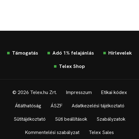
Támogatás
Adó 1% felajánlás
Hírlevelek
Telex Shop
© 2026 Telex.hu Zrt.
Impresszum
Etikai kódex
Átláthatóság
ÁSZF
Adatkezelési tájékoztató
Sütitájékoztató
Süti beállítások
Szabályzatok
Kommentelési szabályzat
Telex Sales