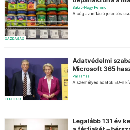
Bepanaszolta a ma
Bakró-Nagy Ferenc
A cég az infláció jelentős c
GAZDASÁG
Adatvédelmi szabál
Microsoft 365 has
Pál Tamás
A személyes adatok EU-n kív
TECHTUD
Legalább 131 év ke
a férfiakét – bérs