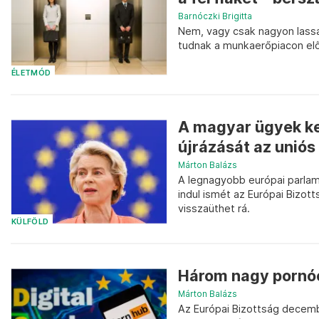
Barnóczki Brigitta
Nem, vagy csak nagyon lassa
tudnak a munkaerőpiacon elő
ÉLETMÓD
A magyar ügyek ke
újrázását az unió
Márton Balázs
A legnagyobb európai parlame
indul ismét az Európai Bizot
visszaüthet rá.
KÜLFÖLD
Három nagy pornóo
Márton Balázs
Az Európai Bizottság decemb