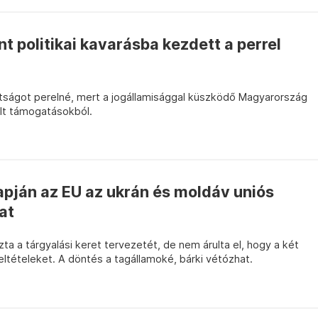
t politikai kavarásba kezdett a perrel
ttságot perelné, mert a jogállamisággal küszködő Magyarország
lt támogatásokból.
lapján az EU az ukrán és moldáv uniós
at
ta a tárgyalási keret tervezetét, de nem árulta el, hogy a két
feltételeket. A döntés a tagállamoké, bárki vétózhat.