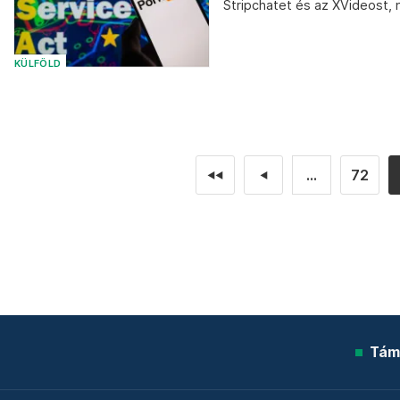
Stripchatet és az XVideost, 
KÜLFÖLD
...
72
◄◄
◄
Tám