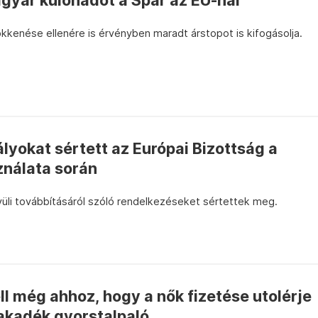
gyar különadót a Spar az EU-nál
sökkenése ellenére is érvényben maradt árstopot is kifogásolja.
yokat sértett az Európai Bizottság a
ználata során
üli továbbításáról szóló rendelkezéseket sértettek meg.
ll még ahhoz, hogy a nők fizetése utolérje
zakadék gyorstalpaló