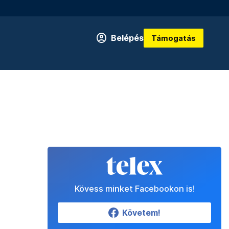
Belépés
Támogatás
Kövess minket Facebookon is!
Követem!