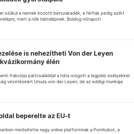
n szűkül a nemek közötti bérszakadék, a férfiak pedig azért
relépni, mert a nők hátralépnek. Boldog nőnapot!
zelése is nehezítheti Von der Leyen
s kvázikormány élén
nti frakciójú pártcsaláddal a háta mögött a legjobb esélyekkel
tság vezetéséért Ursula von der Leyen, de az eddigi munkája
ldal beperelte az EU-t
erben minősítette nagy online platformnak a Pornhubot, a