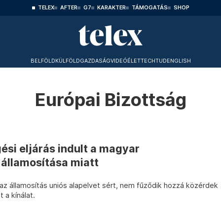
TELEX
AFTER
G7
KARAKTER
TÁMOGATÁS
SHOP
BELFÖLD
KÜLFÖLD
GAZDASÁG
VIDEÓ
ÉLET
TECHTUD
ENGLISH
Európai Bizottság
si eljárás indult a magyar
 államosítása miatt
 az államosítás uniós alapelvet sért, nem fűződik hozzá közérdek
t a kínálat.