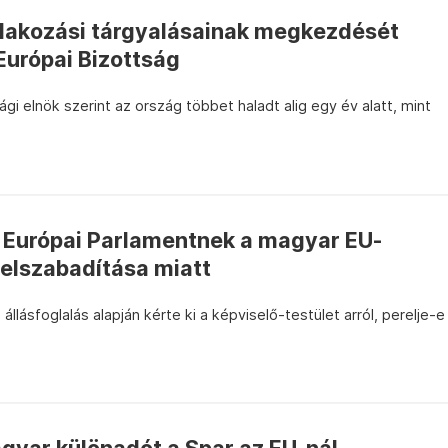
tlakozási tárgyalásainak megkezdését
 Európai Bizottság
gi elnök szerint az ország többet haladt alig egy év alatt, mint
z Európai Parlamentnek a magyar EU-
felszabadítása miatt
llásfoglalás alapján kérte ki a képviselő-testület arról, perelje-e