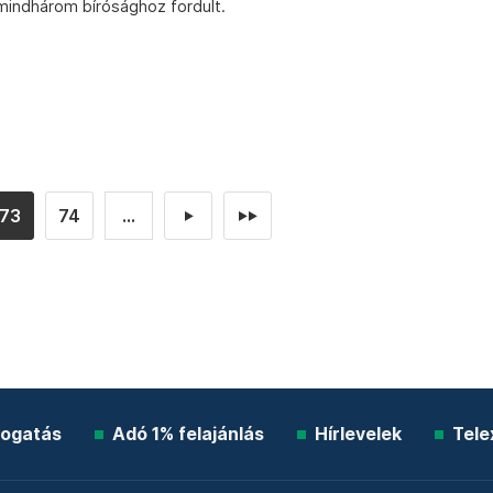
mindhárom bírósághoz fordult.
73
74
...
►
►►
ogatás
Adó 1% felajánlás
Hírlevelek
Tele