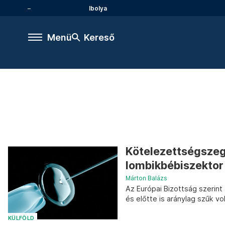
Ibolya
Menü
Kereső
Kötelezettségszegé
lombikbébiszektor
Márton Balázs
Az Európai Bizottság szerint
és előtte is aránylag szűk vol
KÜLFÖLD