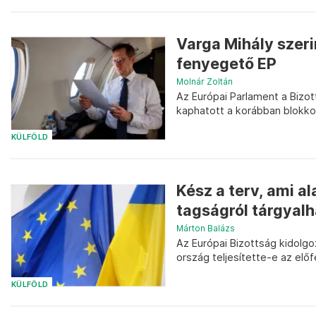
Varga Mihály szerin
fenyegető EP
Molnár Zoltán
Az Európai Parlament a Bizo
kaphatott a korábban blokko
KÜLFÖLD
Kész a terv, ami a
tagságról tárgyalh
Márton Balázs
Az Európai Bizottság kidolgoz
ország teljesítette-e az elő
KÜLFÖLD