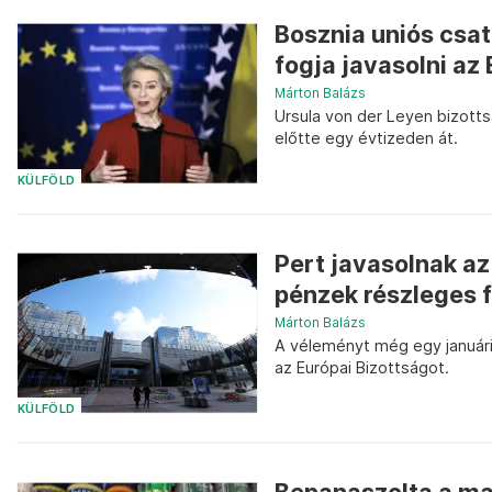
Bosznia uniós csa
fogja javasolni az
Márton Balázs
Ursula von der Leyen bizottsá
előtte egy évtizeden át.
KÜLFÖLD
Pert javasolnak a
pénzek részleges 
Márton Balázs
A véleményt még egy januári á
az Európai Bizottságot.
KÜLFÖLD