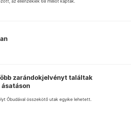
tt, az ellenzékiek 68 milliót kaptak.
ban
több zarándokjelvényt találtak
 ásatáson
elyt Óbudával összekötő utak egyike lehetett.