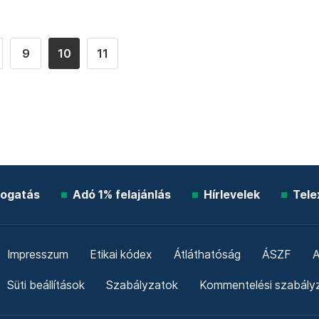
9
10
11
ogatás
Adó 1% felajánlás
Hírlevelek
Tele
Impresszum
Etikai kódex
Átláthatóság
ÁSZF
A
Süti beállítások
Szabályzatok
Kommentelési szabály