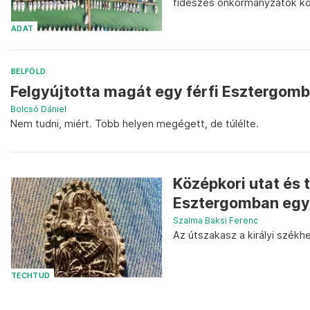
fideszes önkormányzatok közö
ADAT
BELFÖLD
Felgyújtotta magát egy férfi Esztergom
Bolcsó Dániel
Nem tudni, miért. Több helyen megégett, de túlélte.
Középkori utat és 
Esztergomban egy
Szalma Baksi Ferenc
Az útszakasz a királyi székh
TECHTUD