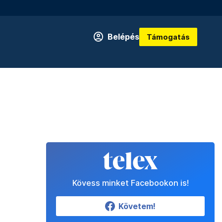
Belépés
Támogatás
Kövess minket Facebookon is!
Követem!