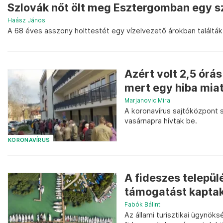
Szlovák nőt ölt meg Esztergomban egy sz
Haász János
A 68 éves asszony holttestét egy vízelvezető árokban találtá
Azért volt 2,5 órá
mert egy hiba miat
Marjanovic Mira
A koronavírus sajtóközpont s
vasárnapra hívtak be.
KORONAVÍRUS
A fideszes települ
támogatást kaptak,
Fabók Bálint
Az állami turisztikai ügynöks