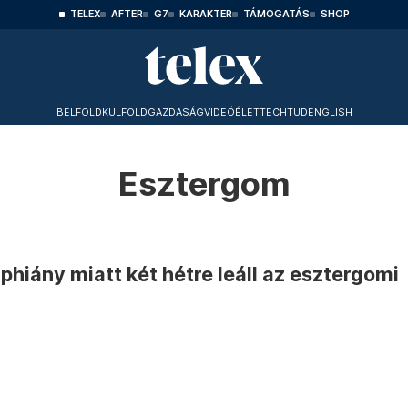
TELEX
AFTER
G7
KARAKTER
TÁMOGATÁS
SHOP
BELFÖLD
KÜLFÖLD
GAZDASÁG
VIDEÓ
ÉLET
TECHTUD
ENGLISH
Esztergom
iphiány miatt két hétre leáll az esztergomi