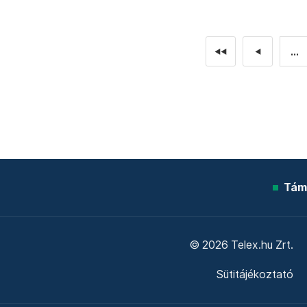
...
◄◄
◄
Tám
© 2026 Telex.hu Zrt.
Sütitájékoztató