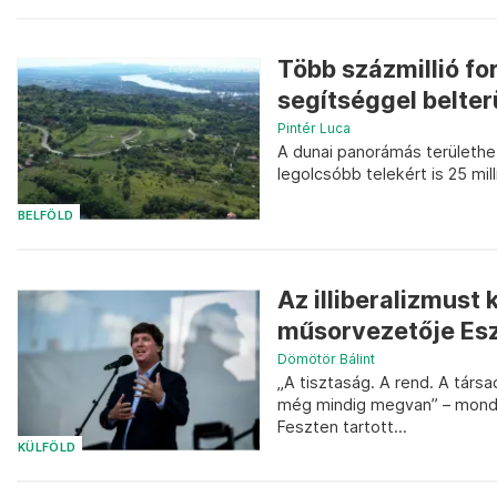
Több százmillió fo
segítséggel belterü
Pintér Luca
A dunai panorámás területhez 
legolcsóbb telekért is 25 mil
BELFÖLD
Az illiberalizmust
műsorvezetője Es
Dömötör Bálint
„A tisztaság. A rend. A társ
még mindig megvan” – mondt
Feszten tartott...
KÜLFÖLD