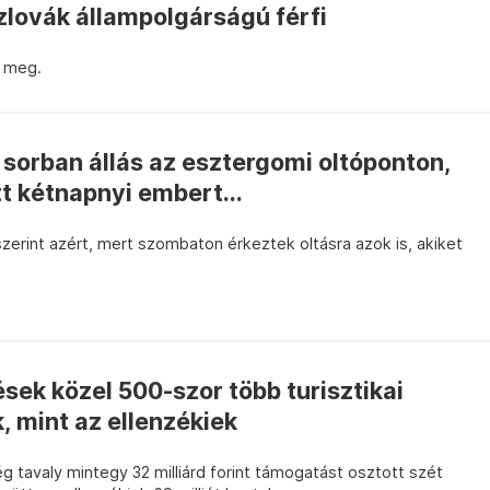
lovák állampolgárságú férfi
k meg.
s sorban állás az esztergomi oltóponton,
t kétnapnyi embert...
zerint azért, mert szombaton érkeztek oltásra azok is, akiket
ések közel 500-szor több turisztikai
 mint az ellenzékiek
ég tavaly mintegy 32 milliárd forint támogatást osztott szét