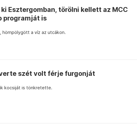
t ki Esztergomban, törölni kellett az MCC
b programját is
, hömpölygött a víz az utcákon.
verte szét volt férje furgonját
 kocsiját is tönkretette.