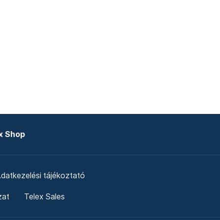
x Shop
datkezelési tájékoztató
zat
Telex Sales