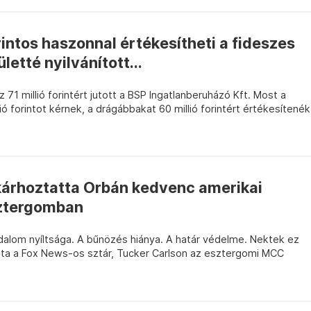
rintos haszonnal értékesítheti a fideszes
letté nyilvánított...
71 millió forintért jutott a BSP Ingatlanberuházó Kft. Most a
lió forintot kérnek, a drágábbakat 60 millió forintért értékesítenék
 kárhoztatta Orbán kedvenc amerikai
ztergomban
adalom nyíltsága. A bűnözés hiánya. A határ védelme. Nektek ez
a a Fox News-os sztár, Tucker Carlson az esztergomi MCC