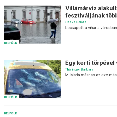
Villámárvíz alakul
fesztiváljának töb
Cseke Balázs
Lecsapott a vihar a városban
BELFÖLD
Egy kerti törpével 
Thüringer Barbara
M. Mária másnap az exe másik
BELFÖLD
BELFÖLD